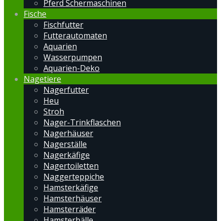
Pferd Schermaschinen
Fische
Fischfutter
Futterautomaten
Aquarien
Wasserpumpen
Aquarien-Deko
Nagetiere
Nagerfutter
Heu
Stroh
Nager-Trinkflaschen
Nagerhäuser
Nagerställe
Nagerkäfige
Nagertoiletten
Naggerteppiche
Hamsterkäfige
Hamsterhäuser
Hamsterräder
Hamsterbälle