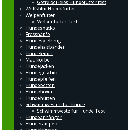
Getreidefreies Hundefutter test
Wolfsblut Hundefutter
Welpenfutter
Welpenfutter Test
Hundesnacks
Fressnäpfe
Hundespielzeug
Hundehalsbänder
Hundeleinen
Maulkörbe
Hundejacken
Hundegeschirr
Hundepfeifen
Hundebetten
Hundeboxen
Hundehütten
Schwimmwesten für Hunde
Schwimmweste für Hunde Test
Hundeanhänger
Hunderampen