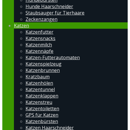
Hundebürsten
Hunde Haarschneider
Staubsauger für Tierhaare
Zeckenzangen
Katzen
Katzenfutter
Katzensnacks
Katzenmilch
Katzennäpfe
Katzen-Futterautomaten
Katzenspielzeug
Katzenbrunnen
Kratzbaum
Katzenhölen
Katzentunnel
Katzenklappen
Katzenstreu
Katzentoiletten
GPS für Katzen
Katzenbürsten
Katzen Haarschneider