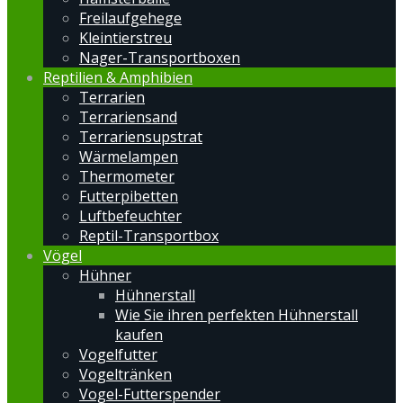
Freilaufgehege
Kleintierstreu
Nager-Transportboxen
Reptilien & Amphibien
Terrarien
Terrariensand
Terrariensupstrat
Wärmelampen
Thermometer
Futterpibetten
Luftbefeuchter
Reptil-Transportbox
Vögel
Hühner
Hühnerstall
Wie Sie ihren perfekten Hühnerstall
kaufen
Vogelfutter
Vogeltränken
Vogel-Futterspender