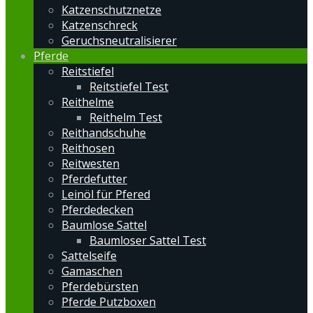
Katzenschutznetze
Katzenschreck
Geruchsneutralisierer
Pferde
Reitstiefel
Reitstiefel Test
Reithelme
Reithelm Test
Reithandschuhe
Reithosen
Reitwesten
Pferdefutter
Leinöl für Pfered
Pferdedecken
Baumlose Sattel
Baumloser Sattel Test
Sattelseife
Gamaschen
Pferdebürsten
Pferde Putzboxen