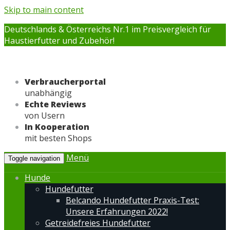
Skip to main content
Deutschlands & Österreichs Nr.1 im Preisvergleich für
Haustierfutter und Zubehör!
Verbraucherportal
unabhängig
Echte Reviews
von Usern
In Kooperation
mit besten Shops
Menü
Toggle navigation
Hunde
Hundefutter
Belcando Hundefutter Praxis-Test:
Unsere Erfahrungen 2022!
Getreidefreies Hundefutter