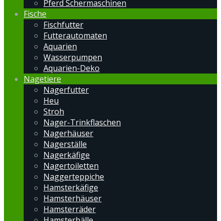
Pferd Schermaschinen
Fische
Fischfutter
Futterautomaten
Aquarien
Wasserpumpen
Aquarien-Deko
Nagetiere
Nagerfutter
Heu
Stroh
Nager-Trinkflaschen
Nagerhäuser
Nagerställe
Nagerkäfige
Nagertoiletten
Naggerteppiche
Hamsterkäfige
Hamsterhäuser
Hamsterräder
Hamsterbälle