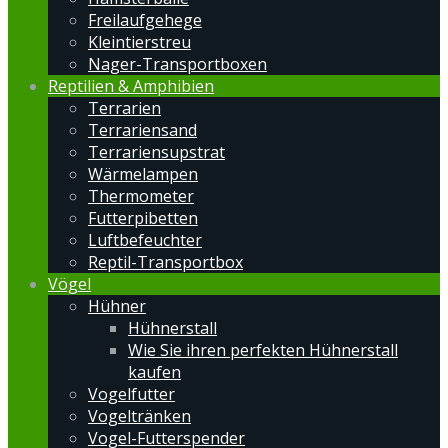
Freilaufgehege
Kleintierstreu
Nager-Transportboxen
Reptilien & Amphibien
Terrarien
Terrariensand
Terrariensupstrat
Wärmelampen
Thermometer
Futterpibetten
Luftbefeuchter
Reptil-Transportbox
Vögel
Hühner
Hühnerstall
Wie Sie ihren perfekten Hühnerstall
kaufen
Vogelfutter
Vogeltränken
Vogel-Futterspender