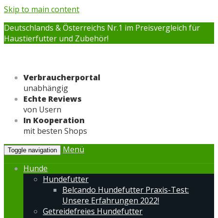
Skip to main content
Deutschlands & Österreichs Nr.1 im Preisvergleich für
Haustierfutter und Zubehör!
Verbraucherportal
unabhängig
Echte Reviews
von Usern
In Kooperation
mit besten Shops
Menü
Toggle navigation
Hunde
Hundefutter
Belcando Hundefutter Praxis-Test:
Unsere Erfahrungen 2022!
Getreidefreies Hundefutter