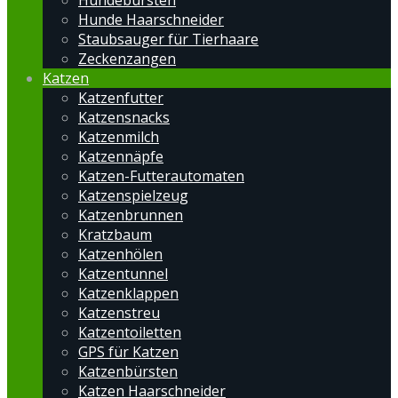
Hundebürsten
Hunde Haarschneider
Staubsauger für Tierhaare
Zeckenzangen
Katzen
Katzenfutter
Katzensnacks
Katzenmilch
Katzennäpfe
Katzen-Futterautomaten
Katzenspielzeug
Katzenbrunnen
Kratzbaum
Katzenhölen
Katzentunnel
Katzenklappen
Katzenstreu
Katzentoiletten
GPS für Katzen
Katzenbürsten
Katzen Haarschneider