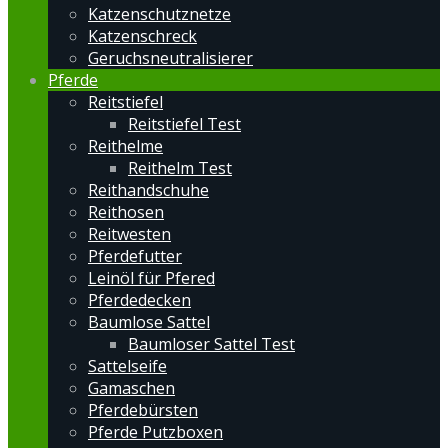
Katzenschutznetze
Katzenschreck
Geruchsneutralisierer
Pferde
Reitstiefel
Reitstiefel Test
Reithelme
Reithelm Test
Reithandschuhe
Reithosen
Reitwesten
Pferdefutter
Leinöl für Pfered
Pferdedecken
Baumlose Sattel
Baumloser Sattel Test
Sattelseife
Gamaschen
Pferdebürsten
Pferde Putzboxen