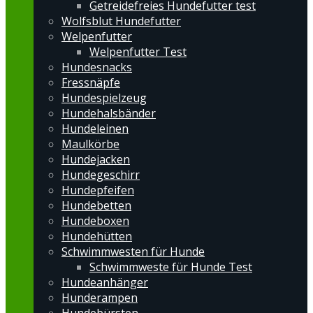
Getreidefreies Hundefutter test
Wolfsblut Hundefutter
Welpenfutter
Welpenfutter Test
Hundesnacks
Fressnäpfe
Hundespielzeug
Hundehalsbänder
Hundeleinen
Maulkörbe
Hundejacken
Hundegeschirr
Hundepfeifen
Hundebetten
Hundeboxen
Hundehütten
Schwimmwesten für Hunde
Schwimmweste für Hunde Test
Hundeanhänger
Hunderampen