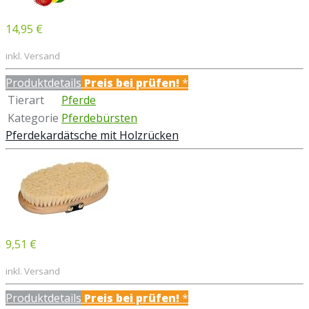
14,95 €
inkl. Versand
Produktdetails
Preis bei
prüfen!
*
Tierart
Pferde
Kategorie
Pferdebürsten
Pferdekardätsche mit Holzrücken
9,51 €
inkl. Versand
Produktdetails
Preis bei
prüfen!
*