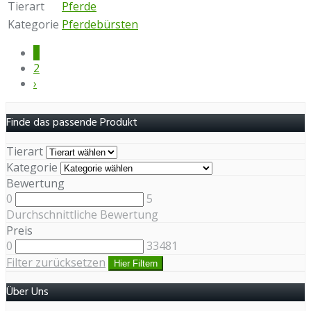
Tierart
Pferde
Kategorie
Pferdebürsten
1
2
›
Finde das passende Produkt
Tierart
Kategorie
Bewertung
0
5
Durchschnittliche Bewertung
Preis
0
33481
Filter zurücksetzen
Hier Filtern
Über Uns