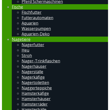
Pferd Schermaschinen
Fische
Fischfutter
Futterautomaten
Aquarien
Wasserpumpen
Aquarien-Deko
Nagetiere
Nagerfutter
Heu
Stroh
Nager-Trinkflaschen
Nagerhäuser
Nagerställe
Nagerkäfige
Nagertoiletten
Naggerteppiche
Hamsterkäfige
Hamsterhäuser
Hamsterräder
Hamsterbälle