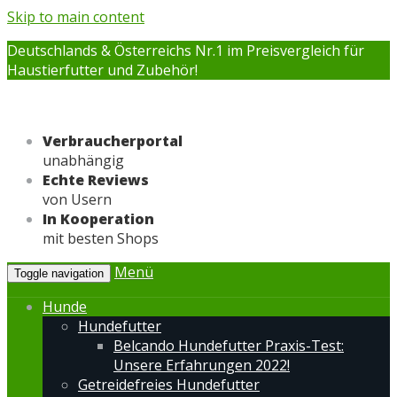
Skip to main content
Deutschlands & Österreichs Nr.1 im Preisvergleich für
Haustierfutter und Zubehör!
Verbraucherportal
unabhängig
Echte Reviews
von Usern
In Kooperation
mit besten Shops
Menü
Toggle navigation
Hunde
Hundefutter
Belcando Hundefutter Praxis-Test:
Unsere Erfahrungen 2022!
Getreidefreies Hundefutter