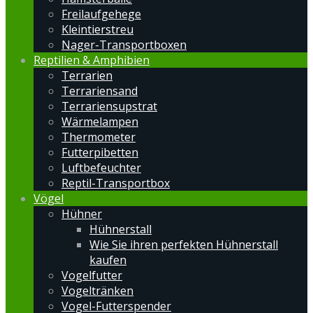
Freilaufgehege
Kleintierstreu
Nager-Transportboxen
Reptilien & Amphibien
Terrarien
Terrariensand
Terrariensupstrat
Wärmelampen
Thermometer
Futterpibetten
Luftbefeuchter
Reptil-Transportbox
Vögel
Hühner
Hühnerstall
Wie Sie ihren perfekten Hühnerstall
kaufen
Vogelfutter
Vogeltränken
Vogel-Futterspender