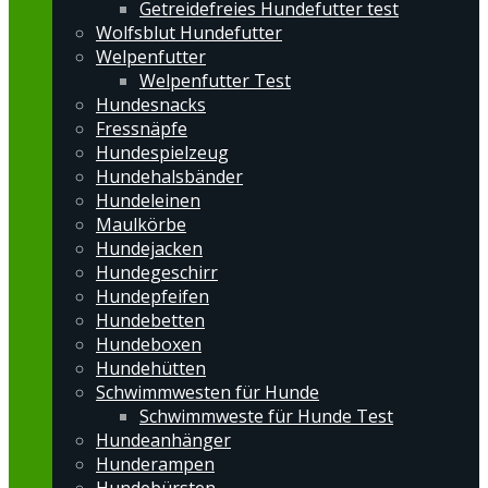
Getreidefreies Hundefutter test
Wolfsblut Hundefutter
Welpenfutter
Welpenfutter Test
Hundesnacks
Fressnäpfe
Hundespielzeug
Hundehalsbänder
Hundeleinen
Maulkörbe
Hundejacken
Hundegeschirr
Hundepfeifen
Hundebetten
Hundeboxen
Hundehütten
Schwimmwesten für Hunde
Schwimmweste für Hunde Test
Hundeanhänger
Hunderampen