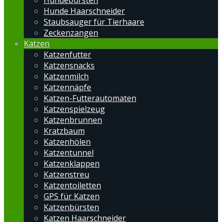
Hundebürsten
Hunde Haarschneider
Staubsauger für Tierhaare
Zeckenzangen
Katzen
Katzenfutter
Katzensnacks
Katzenmilch
Katzennäpfe
Katzen-Futterautomaten
Katzenspielzeug
Katzenbrunnen
Kratzbaum
Katzenhölen
Katzentunnel
Katzenklappen
Katzenstreu
Katzentoiletten
GPS für Katzen
Katzenbürsten
Katzen Haarschneider