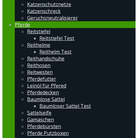
Katzenschutznetze
Katzenschreck
Geruchsneutralisierer
Pferde
Reitstiefel
Reitstiefel Test
Reithelme
Reithelm Test
Reithandschuhe
Reithosen
Reitwesten
Pferdefutter
Leinöl für Pfered
Pferdedecken
Baumlose Sattel
Baumloser Sattel Test
Sattelseife
Gamaschen
Pferdebürsten
Pferde Putzboxen