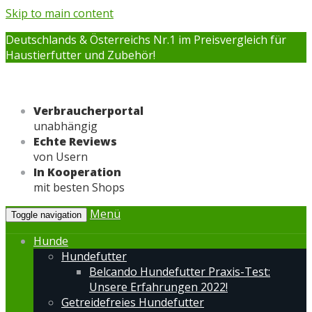
Skip to main content
Deutschlands & Österreichs Nr.1 im Preisvergleich für
Haustierfutter und Zubehör!
Verbraucherportal
unabhängig
Echte Reviews
von Usern
In Kooperation
mit besten Shops
Menü
Toggle navigation
Hunde
Hundefutter
Belcando Hundefutter Praxis-Test:
Unsere Erfahrungen 2022!
Getreidefreies Hundefutter