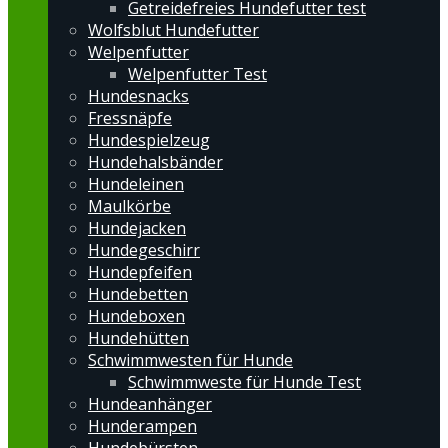
Getreidefreies Hundefutter test
Wolfsblut Hundefutter
Welpenfutter
Welpenfutter Test
Hundesnacks
Fressnäpfe
Hundespielzeug
Hundehalsbänder
Hundeleinen
Maulkörbe
Hundejacken
Hundegeschirr
Hundepfeifen
Hundebetten
Hundeboxen
Hundehütten
Schwimmwesten für Hunde
Schwimmweste für Hunde Test
Hundeanhänger
Hunderampen