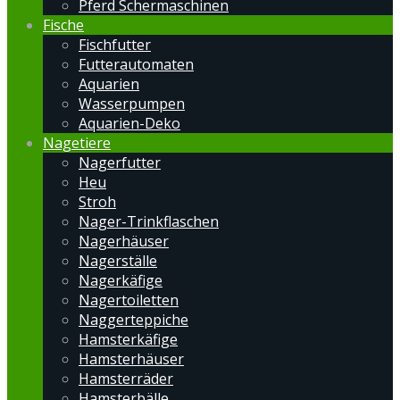
Pferd Schermaschinen
Fische
Fischfutter
Futterautomaten
Aquarien
Wasserpumpen
Aquarien-Deko
Nagetiere
Nagerfutter
Heu
Stroh
Nager-Trinkflaschen
Nagerhäuser
Nagerställe
Nagerkäfige
Nagertoiletten
Naggerteppiche
Hamsterkäfige
Hamsterhäuser
Hamsterräder
Hamsterbälle