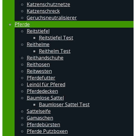
Katzenschutznetze
Katzenschreck
Geruchsneutralisierer
Pferde
Reitstiefel
Reitstiefel Test
Reithelme
Reithelm Test
Reithandschuhe
Reithosen
Reitwesten
Pferdefutter
Leinöl für Pfered
Pferdedecken
Baumlose Sattel
Baumloser Sattel Test
Sattelseife
Gamaschen
Pferdebürsten
Pferde Putzboxen