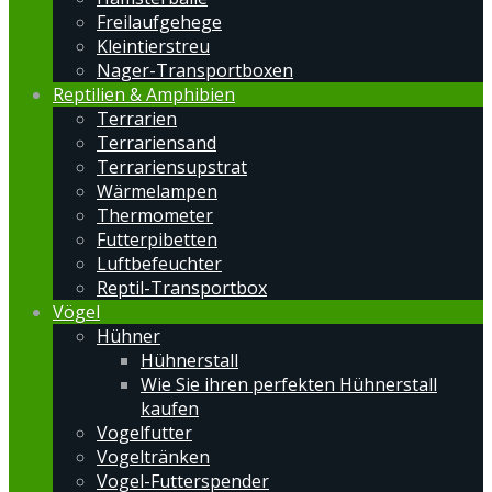
Freilaufgehege
Kleintierstreu
Nager-Transportboxen
Reptilien & Amphibien
Terrarien
Terrariensand
Terrariensupstrat
Wärmelampen
Thermometer
Futterpibetten
Luftbefeuchter
Reptil-Transportbox
Vögel
Hühner
Hühnerstall
Wie Sie ihren perfekten Hühnerstall
kaufen
Vogelfutter
Vogeltränken
Vogel-Futterspender