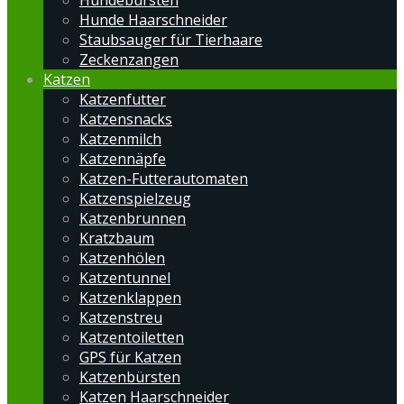
Hundebürsten
Hunde Haarschneider
Staubsauger für Tierhaare
Zeckenzangen
Katzen
Katzenfutter
Katzensnacks
Katzenmilch
Katzennäpfe
Katzen-Futterautomaten
Katzenspielzeug
Katzenbrunnen
Kratzbaum
Katzenhölen
Katzentunnel
Katzenklappen
Katzenstreu
Katzentoiletten
GPS für Katzen
Katzenbürsten
Katzen Haarschneider