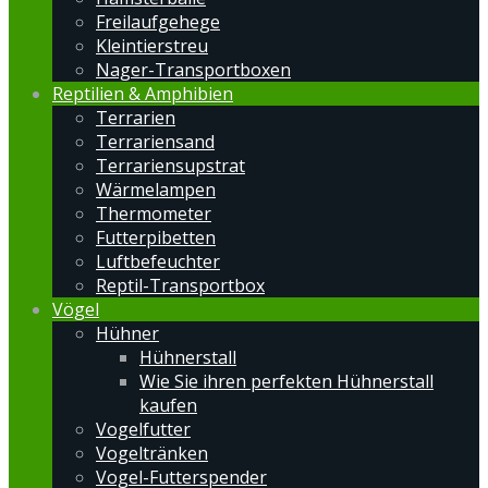
Freilaufgehege
Kleintierstreu
Nager-Transportboxen
Reptilien & Amphibien
Terrarien
Terrariensand
Terrariensupstrat
Wärmelampen
Thermometer
Futterpibetten
Luftbefeuchter
Reptil-Transportbox
Vögel
Hühner
Hühnerstall
Wie Sie ihren perfekten Hühnerstall
kaufen
Vogelfutter
Vogeltränken
Vogel-Futterspender