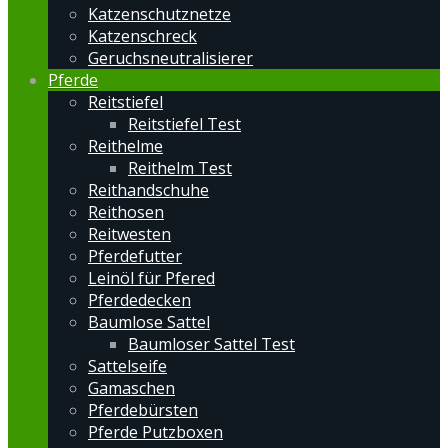
Katzenschutznetze
Katzenschreck
Geruchsneutralisierer
Pferde
Reitstiefel
Reitstiefel Test
Reithelme
Reithelm Test
Reithandschuhe
Reithosen
Reitwesten
Pferdefutter
Leinöl für Pfered
Pferdedecken
Baumlose Sattel
Baumloser Sattel Test
Sattelseife
Gamaschen
Pferdebürsten
Pferde Putzboxen