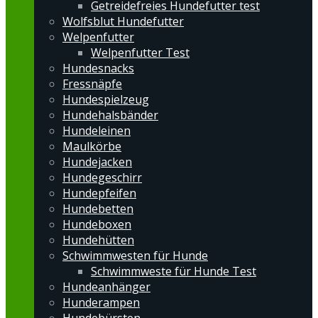
Getreidefreies Hundefutter test
Wolfsblut Hundefutter
Welpenfutter
Welpenfutter Test
Hundesnacks
Fressnäpfe
Hundespielzeug
Hundehalsbänder
Hundeleinen
Maulkörbe
Hundejacken
Hundegeschirr
Hundepfeifen
Hundebetten
Hundeboxen
Hundehütten
Schwimmwesten für Hunde
Schwimmweste für Hunde Test
Hundeanhänger
Hunderampen