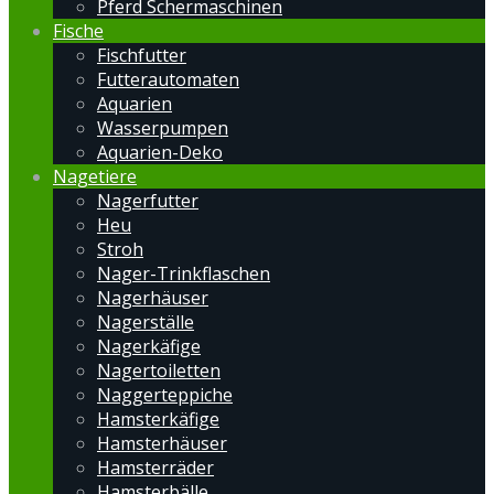
Pferd Schermaschinen
Fische
Fischfutter
Futterautomaten
Aquarien
Wasserpumpen
Aquarien-Deko
Nagetiere
Nagerfutter
Heu
Stroh
Nager-Trinkflaschen
Nagerhäuser
Nagerställe
Nagerkäfige
Nagertoiletten
Naggerteppiche
Hamsterkäfige
Hamsterhäuser
Hamsterräder
Hamsterbälle