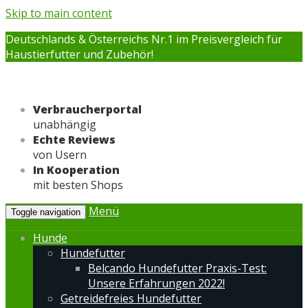
Skip to main content
Deutschlands & Österreichs Nr.1 im Preisvergleich für
Haustierfutter und Zubehör!
Verbraucherportal
unabhängig
Echte Reviews
von Usern
In Kooperation
mit besten Shops
Menü
Toggle navigation
Hunde
Hundefutter
Belcando Hundefutter Praxis-Test:
Unsere Erfahrungen 2022!
Getreidefreies Hundefutter