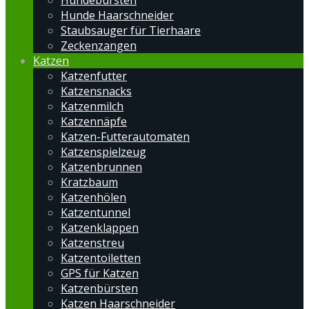
Hundebürsten
Hunde Haarschneider
Staubsauger für Tierhaare
Zeckenzangen
Katzen
Katzenfutter
Katzensnacks
Katzenmilch
Katzennäpfe
Katzen-Futterautomaten
Katzenspielzeug
Katzenbrunnen
Kratzbaum
Katzenhölen
Katzentunnel
Katzenklappen
Katzenstreu
Katzentoiletten
GPS für Katzen
Katzenbürsten
Katzen Haarschneider