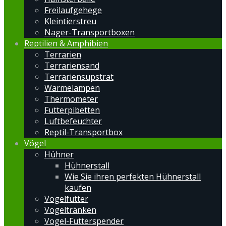
Freilaufgehege
Kleintierstreu
Nager-Transportboxen
Reptilien & Amphibien
Terrarien
Terrariensand
Terrariensupstrat
Wärmelampen
Thermometer
Futterpibetten
Luftbefeuchter
Reptil-Transportbox
Vögel
Hühner
Hühnerstall
Wie Sie ihren perfekten Hühnerstall
kaufen
Vogelfutter
Vogeltränken
Vogel-Futterspender