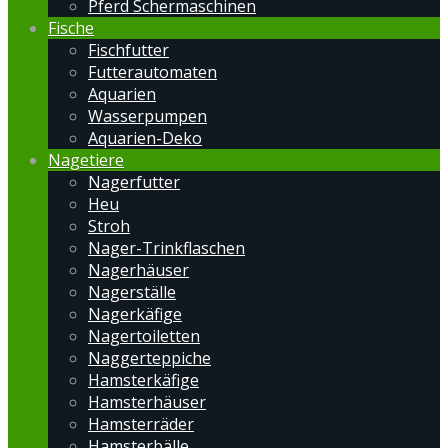
Pferd Schermaschinen
Fische
Fischfutter
Futterautomaten
Aquarien
Wasserpumpen
Aquarien-Deko
Nagetiere
Nagerfutter
Heu
Stroh
Nager-Trinkflaschen
Nagerhäuser
Nagerställe
Nagerkäfige
Nagertoiletten
Naggerteppiche
Hamsterkäfige
Hamsterhäuser
Hamsterräder
Hamsterbälle