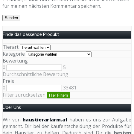
für meinen nächsten Kommentar speichern.
Finde das passende Produkt
Tierart
Kategorie
Bewertung
0
5
Durchschnittliche Bewertung
Preis
0
33481
Filter zurücksetzen
Hier Filtern
Über Uns
Wir von
haustierarlarm.at
haben es uns zur Aufgabe
gemacht. Dir bei der kaufentscheidung der Produkte für
dein Haustier zu helfen. Dadurch sind Dir die
besten