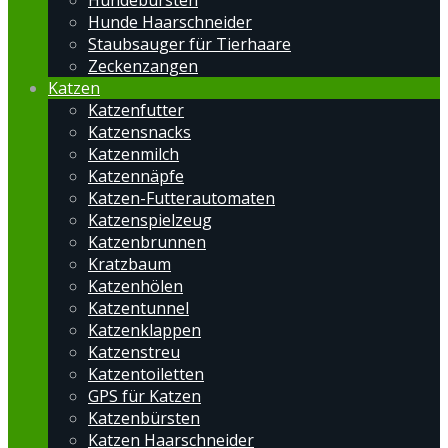
Hundebürsten
Hunde Haarschneider
Staubsauger für Tierhaare
Zeckenzangen
Katzen
Katzenfutter
Katzensnacks
Katzenmilch
Katzennäpfe
Katzen-Futterautomaten
Katzenspielzeug
Katzenbrunnen
Kratzbaum
Katzenhölen
Katzentunnel
Katzenklappen
Katzenstreu
Katzentoiletten
GPS für Katzen
Katzenbürsten
Katzen Haarschneider