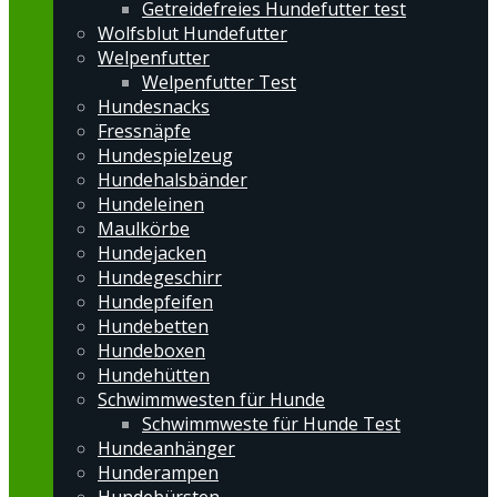
Getreidefreies Hundefutter test
Wolfsblut Hundefutter
Welpenfutter
Welpenfutter Test
Hundesnacks
Fressnäpfe
Hundespielzeug
Hundehalsbänder
Hundeleinen
Maulkörbe
Hundejacken
Hundegeschirr
Hundepfeifen
Hundebetten
Hundeboxen
Hundehütten
Schwimmwesten für Hunde
Schwimmweste für Hunde Test
Hundeanhänger
Hunderampen