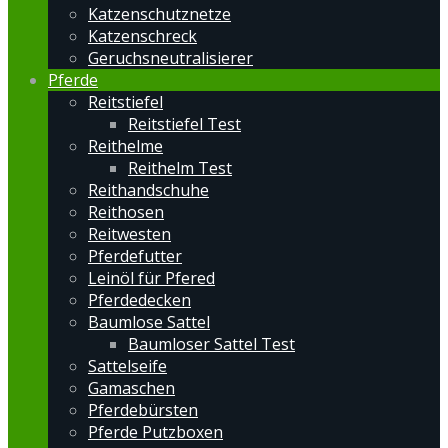
Katzenschutznetze
Katzenschreck
Geruchsneutralisierer
Pferde
Reitstiefel
Reitstiefel Test
Reithelme
Reithelm Test
Reithandschuhe
Reithosen
Reitwesten
Pferdefutter
Leinöl für Pfered
Pferdedecken
Baumlose Sattel
Baumloser Sattel Test
Sattelseife
Gamaschen
Pferdebürsten
Pferde Putzboxen