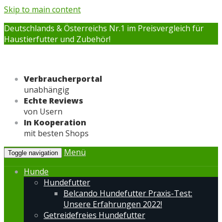
Skip to main content
Deutschlands & Österreichs Nr.1 im Preisvergleich für
Haustierfutter und Zubehör!
Verbraucherportal
unabhängig
Echte Reviews
von Usern
In Kooperation
mit besten Shops
Menü
Toggle navigation
Hunde
Hundefutter
Belcando Hundefutter Praxis-Test:
Unsere Erfahrungen 2022!
Getreidefreies Hundefutter