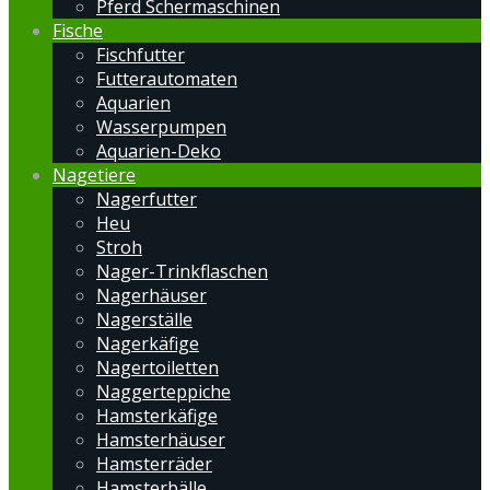
Pferd Schermaschinen
Fische
Fischfutter
Futterautomaten
Aquarien
Wasserpumpen
Aquarien-Deko
Nagetiere
Nagerfutter
Heu
Stroh
Nager-Trinkflaschen
Nagerhäuser
Nagerställe
Nagerkäfige
Nagertoiletten
Naggerteppiche
Hamsterkäfige
Hamsterhäuser
Hamsterräder
Hamsterbälle