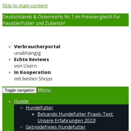
Skip to main content
Deutschlands & Österreichs Nr.1 im Preisvergleich für
Haustierfutter und Zubehör!
Verbraucherportal
unabhängig
Echte Reviews
von Usern
In Kooperation
mit besten Shops
Menü
Toggle navigation
Hunde
Hundefutter
Belcando Hundefutter Praxis-Test:
Unsere Erfahrungen 2022!
Getreidefreies Hundefutter