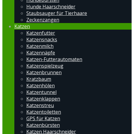
Hundebürsten
Hunde Haarschneider
Staubsauger für Tierhaare
Zeckenzangen
Katzen
Katzenfutter
Katzensnacks
Katzenmilch
Katzennäpfe
Katzen-Futterautomaten
Katzenspielzeug
Katzenbrunnen
Kratzbaum
Katzenhölen
Katzentunnel
Katzenklappen
Katzenstreu
Katzentoiletten
GPS für Katzen
Katzenbürsten
Katzen Haarschneider