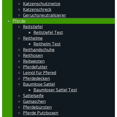
Katzenschutznetze
Katzenschreck
Geruchsneutralisierer
Pferde
Reitstiefel
Reitstiefel Test
Reithelme
Reithelm Test
Reithandschuhe
Reithosen
Reitwesten
Pferdefutter
Leinöl für Pfered
Pferdedecken
Baumlose Sattel
Baumloser Sattel Test
Sattelseife
Gamaschen
Pferdebürsten
Pferde Putzboxen