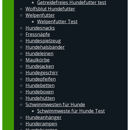
Getreidefreies Hundefutter test
Wolfsblut Hundefutter
Welpenfutter
Welpenfutter Test
Hundesnacks
Fressnäpfe
Hundespielzeug
Hundehalsbänder
Hundeleinen
Maulkörbe
Hundejacken
Hundegeschirr
Hundepfeifen
Hundebetten
Hundeboxen
Hundehütten
Schwimmwesten für Hunde
Schwimmweste für Hunde Test
Hundeanhänger
Hunderampen