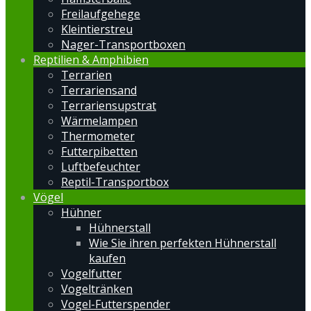
Freilaufgehege
Kleintierstreu
Nager-Transportboxen
Reptilien & Amphibien
Terrarien
Terrariensand
Terrariensupstrat
Wärmelampen
Thermometer
Futterpibetten
Luftbefeuchter
Reptil-Transportbox
Vögel
Hühner
Hühnerstall
Wie Sie ihren perfekten Hühnerstall
kaufen
Vogelfutter
Vogeltränken
Vogel-Futterspender