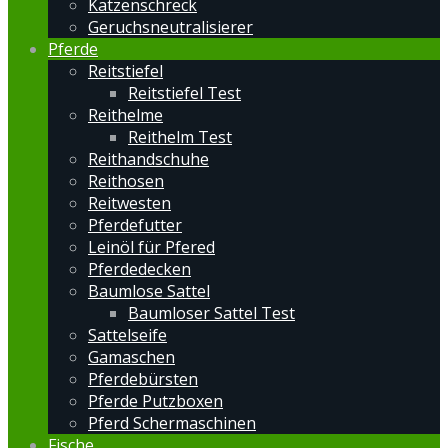
Katzenschreck
Geruchsneutralisierer
Pferde
Reitstiefel
Reitstiefel Test
Reithelme
Reithelm Test
Reithandschuhe
Reithosen
Reitwesten
Pferdefutter
Leinöl für Pfered
Pferdedecken
Baumlose Sattel
Baumloser Sattel Test
Sattelseife
Gamaschen
Pferdebürsten
Pferde Putzboxen
Pferd Schermaschinen
Fische