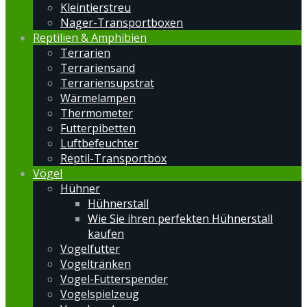
Kleintierstreu
Nager-Transportboxen
Reptilien & Amphibien
Terrarien
Terrariensand
Terrariensupstrat
Wärmelampen
Thermometer
Futterpibetten
Luftbefeuchter
Reptil-Transportbox
Vögel
Hühner
Hühnerstall
Wie Sie ihren perfekten Hühnerstall
kaufen
Vogelfutter
Vogeltränken
Vogel-Futterspender
Vogelspielzeug