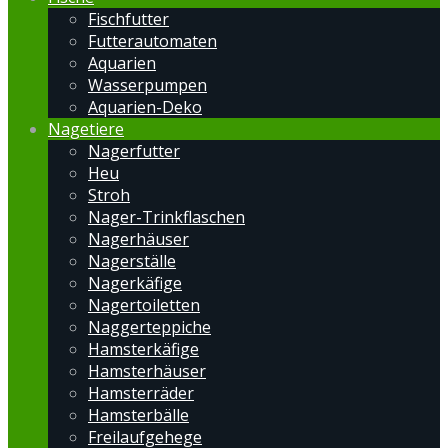
Fischfutter
Futterautomaten
Aquarien
Wasserpumpen
Aquarien-Deko
Nagetiere
Nagerfutter
Heu
Stroh
Nager-Trinkflaschen
Nagerhäuser
Nagerställe
Nagerkäfige
Nagertoiletten
Naggerteppiche
Hamsterkäfige
Hamsterhäuser
Hamsterräder
Hamsterbälle
Freilaufgehege