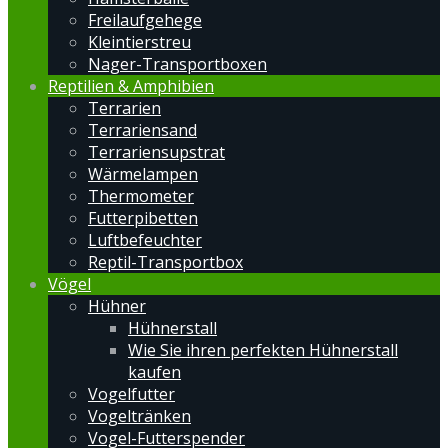
Freilaufgehege
Kleintierstreu
Nager-Transportboxen
Reptilien & Amphibien
Terrarien
Terrariensand
Terrariensupstrat
Wärmelampen
Thermometer
Futterpibetten
Luftbefeuchter
Reptil-Transportbox
Vögel
Hühner
Hühnerstall
Wie Sie ihren perfekten Hühnerstall
kaufen
Vogelfutter
Vogeltränken
Vogel-Futterspender