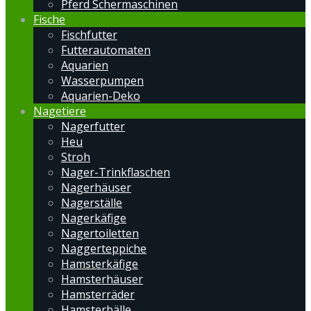
Pferd Schermaschinen
Fische
Fischfutter
Futterautomaten
Aquarien
Wasserpumpen
Aquarien-Deko
Nagetiere
Nagerfutter
Heu
Stroh
Nager-Trinkflaschen
Nagerhäuser
Nagerställe
Nagerkäfige
Nagertoiletten
Naggerteppiche
Hamsterkäfige
Hamsterhäuser
Hamsterräder
Hamsterbälle