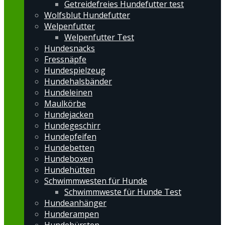
Getreidefreies Hundefutter test
Wolfsblut Hundefutter
Welpenfutter
Welpenfutter Test
Hundesnacks
Fressnäpfe
Hundespielzeug
Hundehalsbänder
Hundeleinen
Maulkörbe
Hundejacken
Hundegeschirr
Hundepfeifen
Hundebetten
Hundeboxen
Hundehütten
Schwimmwesten für Hunde
Schwimmweste für Hunde Test
Hundeanhänger
Hunderampen