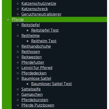
Katzenschutznetze
Katzenschreck
Geruchsneutralisierer
Pferde
Reitstiefel
Reitstiefel Test
Reithelme
Reithelm Test
Reithandschuhe
Reithosen
Reitwesten
Pferdefutter
Leinöl für Pfered
Pferdedecken
Baumlose Sattel
Baumloser Sattel Test
Sattelseife
Gamaschen
Pferdebürsten
Pferde Putzboxen