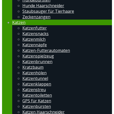
Hundebürsten
Hunde Haarschneider
Staubsauger für Tierhaare
Zeckenzangen
Katzen
Katzenfutter
Katzensnacks
Katzenmilch
Katzennäpfe
Katzen-Futterautomaten
Katzenspielzeug
Katzenbrunnen
Kratzbaum
Katzenhölen
Katzentunnel
Katzenklappen
Katzenstreu
Katzentoiletten
GPS für Katzen
Katzenbürsten
Katzen Haarschneider