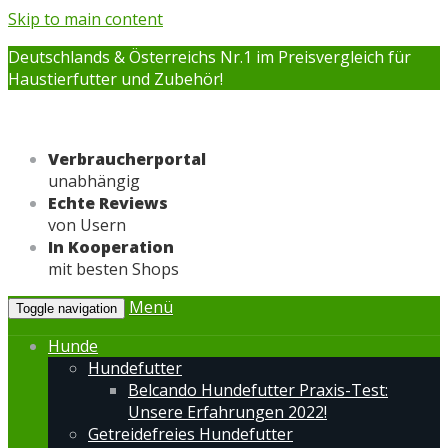
Skip to main content
Deutschlands & Österreichs Nr.1 im Preisvergleich für
Haustierfutter und Zubehör!
Verbraucherportal
unabhängig
Echte Reviews
von Usern
In Kooperation
mit besten Shops
Menü
Toggle navigation
Hunde
Hundefutter
Belcando Hundefutter Praxis-Test:
Unsere Erfahrungen 2022!
Getreidefreies Hundefutter