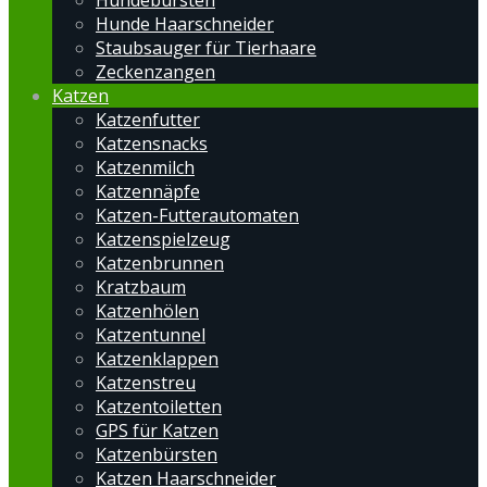
Hundebürsten
Hunde Haarschneider
Staubsauger für Tierhaare
Zeckenzangen
Katzen
Katzenfutter
Katzensnacks
Katzenmilch
Katzennäpfe
Katzen-Futterautomaten
Katzenspielzeug
Katzenbrunnen
Kratzbaum
Katzenhölen
Katzentunnel
Katzenklappen
Katzenstreu
Katzentoiletten
GPS für Katzen
Katzenbürsten
Katzen Haarschneider