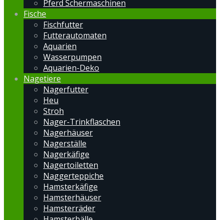
Pferd Schermaschinen
Fische
Fischfutter
Futterautomaten
Aquarien
Wasserpumpen
Aquarien-Deko
Nagetiere
Nagerfutter
Heu
Stroh
Nager-Trinkflaschen
Nagerhäuser
Nagerställe
Nagerkäfige
Nagertoiletten
Naggerteppiche
Hamsterkäfige
Hamsterhäuser
Hamsterräder
Hamsterbälle