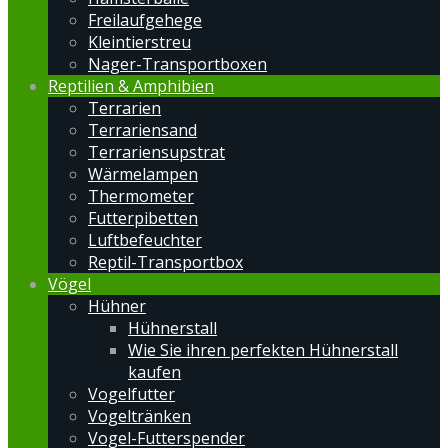
Freilaufgehege
Kleintierstreu
Nager-Transportboxen
Reptilien & Amphibien
Terrarien
Terrariensand
Terrariensupstrat
Wärmelampen
Thermometer
Futterpibetten
Luftbefeuchter
Reptil-Transportbox
Vögel
Hühner
Hühnerstall
Wie Sie ihren perfekten Hühnerstall
kaufen
Vogelfutter
Vogeltränken
Vogel-Futterspender