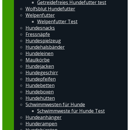
Getreidefreies Hundefutter test
Wolfsblut Hundefutter
Welpenfutter
Welpenfutter Test
Hundesnacks
Fressnäpfe
Hundespielzeug
Hundehalsbänder
Hundeleinen
Maulkörbe
Hundejacken
Hundegeschirr
Hundepfeifen
Hundebetten
Hundeboxen
Hundehütten
Schwimmwesten für Hunde
Schwimmweste für Hunde Test
Hundeanhänger
Hunderampen