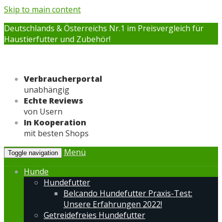
Skip to main content
Deutschlands & Österreichs Nr.1 im Preisvergleich für
Haustierfutter und Zubehör!
Verbraucherportal
unabhängig
Echte Reviews
von Usern
In Kooperation
mit besten Shops
Menü
Toggle navigation
Hunde
Hundefutter
Belcando Hundefutter Praxis-Test:
Unsere Erfahrungen 2022!
Getreidefreies Hundefutter