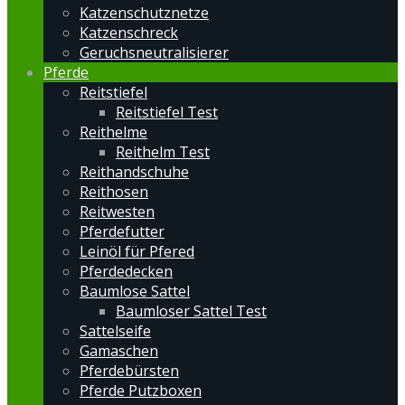
Katzenschutznetze
Katzenschreck
Geruchsneutralisierer
Pferde
Reitstiefel
Reitstiefel Test
Reithelme
Reithelm Test
Reithandschuhe
Reithosen
Reitwesten
Pferdefutter
Leinöl für Pfered
Pferdedecken
Baumlose Sattel
Baumloser Sattel Test
Sattelseife
Gamaschen
Pferdebürsten
Pferde Putzboxen