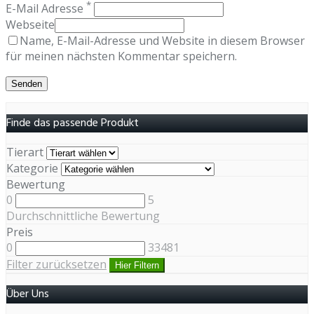
*
E-Mail Adresse
Webseite
Name, E-Mail-Adresse und Website in diesem Browser
für meinen nächsten Kommentar speichern.
Finde das passende Produkt
Tierart
Kategorie
Bewertung
0
5
Durchschnittliche Bewertung
Preis
0
33481
Filter zurücksetzen
Hier Filtern
Über Uns