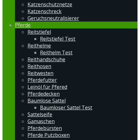
Katzenschutznetze
Katzenschreck
Geruchsneutralisierer
Pferde
Reitstiefel
Reitstiefel Test
Reithelme
Reithelm Test
Reithandschuhe
Reithosen
Reitwesten
Pferdefutter
Leinöl für Pfered
Pferdedecken
Baumlose Sattel
Baumloser Sattel Test
Sattelseife
Gamaschen
Pferdebürsten
Pferde Putzboxen