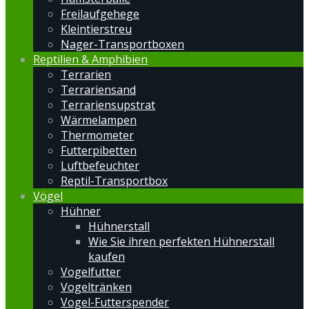
Freilaufgehege
Kleintierstreu
Nager-Transportboxen
Reptilien & Amphibien
Terrarien
Terrariensand
Terrariensupstrat
Wärmelampen
Thermometer
Futterpibetten
Luftbefeuchter
Reptil-Transportbox
Vögel
Hühner
Hühnerstall
Wie Sie ihren perfekten Hühnerstall
kaufen
Vogelfutter
Vogeltränken
Vogel-Futterspender