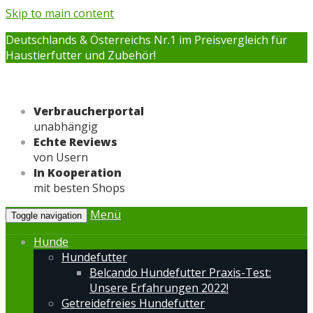
Skip to main content
Deutschlands & Österreichs Nr.1 im Preisvergleich für
Haustierfutter und Zubehör!
Verbraucherportal
unabhängig
Echte Reviews
von Usern
In Kooperation
mit besten Shops
Menü
Toggle navigation
Hunde
Hundefutter
Belcando Hundefutter Praxis-Test:
Unsere Erfahrungen 2022!
Getreidefreies Hundefutter