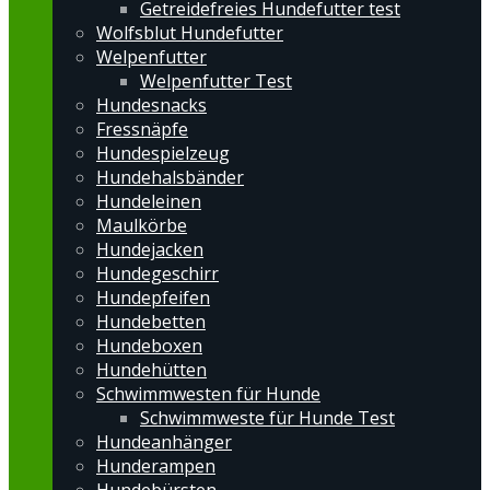
Getreidefreies Hundefutter test
Wolfsblut Hundefutter
Welpenfutter
Welpenfutter Test
Hundesnacks
Fressnäpfe
Hundespielzeug
Hundehalsbänder
Hundeleinen
Maulkörbe
Hundejacken
Hundegeschirr
Hundepfeifen
Hundebetten
Hundeboxen
Hundehütten
Schwimmwesten für Hunde
Schwimmweste für Hunde Test
Hundeanhänger
Hunderampen