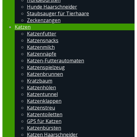
Hundebürsten
Hunde Haarschneider
Staubsauger für Tierhaare
Zeckenzangen
Katzen
Katzenfutter
Katzensnacks
Katzenmilch
Katzennäpfe
Katzen-Futterautomaten
Katzenspielzeug
Katzenbrunnen
Kratzbaum
Katzenhölen
Katzentunnel
Katzenklappen
Katzenstreu
Katzentoiletten
GPS für Katzen
Katzenbürsten
Katzen Haarschneider