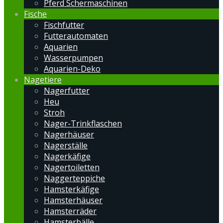
Pferd Schermaschinen
Fische
Fischfutter
Futterautomaten
Aquarien
Wasserpumpen
Aquarien-Deko
Nagetiere
Nagerfutter
Heu
Stroh
Nager-Trinkflaschen
Nagerhäuser
Nagerställe
Nagerkäfige
Nagertoiletten
Naggerteppiche
Hamsterkäfige
Hamsterhäuser
Hamsterräder
Hamsterbälle