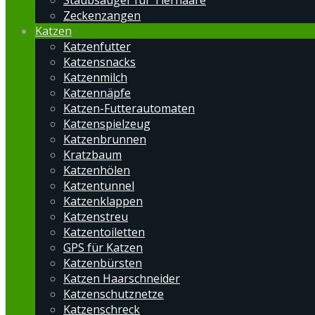
Staubsauger für Tierhaare
Zeckenzangen
Katzen
Katzenfutter
Katzensnacks
Katzenmilch
Katzennäpfe
Katzen-Futterautomaten
Katzenspielzeug
Katzenbrunnen
Kratzbaum
Katzenhölen
Katzentunnel
Katzenklappen
Katzenstreu
Katzentoiletten
GPS für Katzen
Katzenbürsten
Katzen Haarschneider
Katzenschutznetze
Katzenschreck