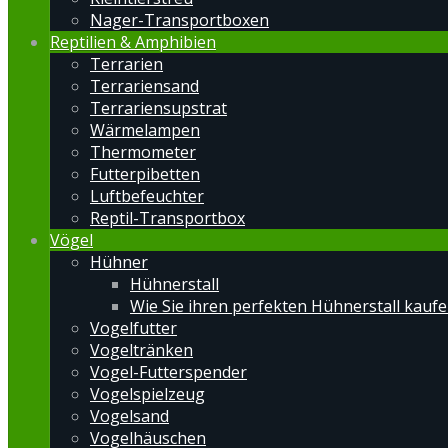
Nager-Transportboxen
Reptilien & Amphibien
Terrarien
Terrariensand
Terrariensupstrat
Wärmelampen
Thermometer
Futterpibetten
Luftbefeuchter
Reptil-Transportbox
Vögel
Hühner
Hühnerstall
Wie Sie ihren perfekten Hühnerstall kauf
Vogelfutter
Vogeltränken
Vogel-Futterspender
Vogelspielzeug
Vogelsand
Vogelhäuschen