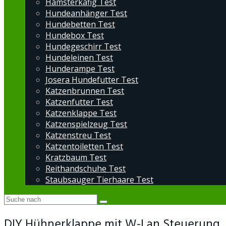
Hamsterkäfig Test
Hundeanhänger Test
Hundebetten Test
Hundebox Test
Hundegeschirr Test
Hundeleinen Test
Hunderampe Test
Josera Hundefutter Test
Katzenbrunnen Test
Katzenfutter Test
Katzenklappe Test
Katzenspielzeug Test
Katzenstreu Test
Katzentoiletten Test
Kratzbaum Test
Reithandschuhe Test
Staubsauger Tierhaare Test
DIY Hühnerklappe mit W-Lan Steuerung