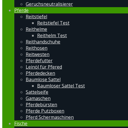
Geruchsneutralisierer
Pferde
Reitstiefel
Reitstiefel Test
Reithelme
Reithelm Test
Reithandschuhe
Reithosen
Reitwesten
Pferdefutter
Leinöl für Pfered
Pferdedecken
Baumlose Sattel
Baumloser Sattel Test
Sattelseife
Gamaschen
Pferdebürsten
Pferde Putzboxen
Pferd Schermaschinen
Fische