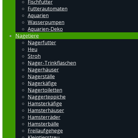
Fischfutter
Futterautomaten
Aquarien
Wasserpumpen
Aquarien-Deko
Nagetiere
Nagerfutter
Heu
Stroh
Nager-Trinkflaschen
Nagerhäuser
Nagerställe
Nagerkäfige
Nagertoiletten
Naggerteppiche
Hamsterkäfige
Hamsterhäuser
Hamsterräder
Hamsterbälle
Freilaufgehege
Kleintierstreu