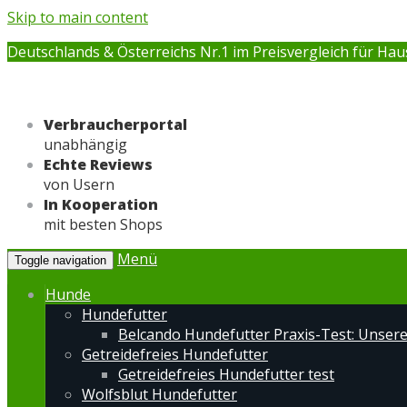
Skip to main content
Deutschlands & Österreichs Nr.1 im Preisvergleich für Hau
Verbraucherportal
unabhängig
Echte Reviews
von Usern
In Kooperation
mit besten Shops
Menü
Toggle navigation
Hunde
Hundefutter
Belcando Hundefutter Praxis-Test: Unser
Getreidefreies Hundefutter
Getreidefreies Hundefutter test
Wolfsblut Hundefutter