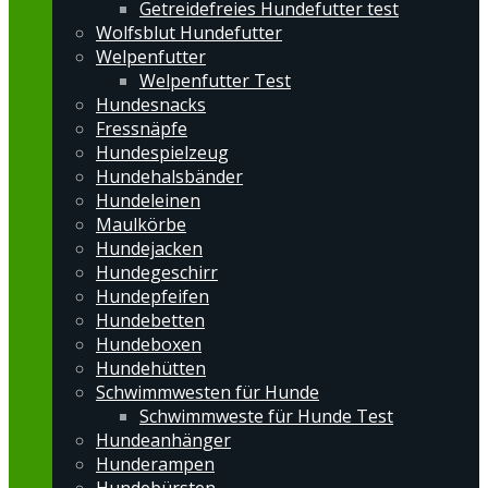
Getreidefreies Hundefutter test
Wolfsblut Hundefutter
Welpenfutter
Welpenfutter Test
Hundesnacks
Fressnäpfe
Hundespielzeug
Hundehalsbänder
Hundeleinen
Maulkörbe
Hundejacken
Hundegeschirr
Hundepfeifen
Hundebetten
Hundeboxen
Hundehütten
Schwimmwesten für Hunde
Schwimmweste für Hunde Test
Hundeanhänger
Hunderampen