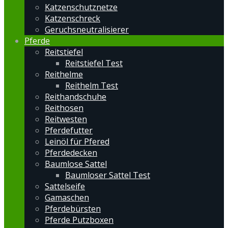
Katzenschutznetze
Katzenschreck
Geruchsneutralisierer
Pferde
Reitstiefel
Reitstiefel Test
Reithelme
Reithelm Test
Reithandschuhe
Reithosen
Reitwesten
Pferdefutter
Leinöl für Pfered
Pferdedecken
Baumlose Sattel
Baumloser Sattel Test
Sattelseife
Gamaschen
Pferdebürsten
Pferde Putzboxen