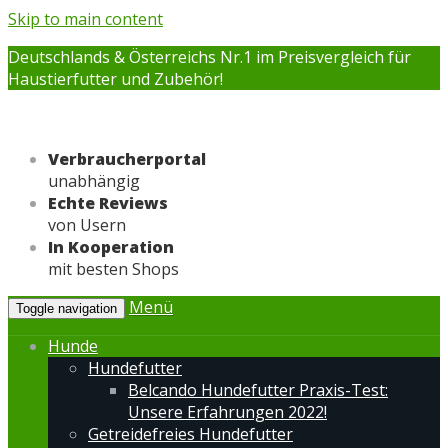
Skip to main content
Deutschlands & Österreichs Nr.1 im Preisvergleich für
Haustierfutter und Zubehör!
Verbraucherportal
unabhängig
Echte Reviews
von Usern
In Kooperation
mit besten Shops
Menü
Toggle navigation
Hunde
Hundefutter
Belcando Hundefutter Praxis-Test:
Unsere Erfahrungen 2022!
Getreidefreies Hundefutter