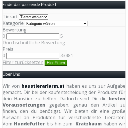
Finde das passende Produkt
Tierart
Kategorie
Bewertung
0
5
Durchschnittliche Bewertung
Preis
0
33481
Filter zurücksetzen
Hier Filtern
Über Uns
Wir von
haustierarlarm.at
haben es uns zur Aufgabe
gemacht. Dir bei der kaufentscheidung der Produkte für
dein Haustier zu helfen. Dadurch sind Dir die
besten
Voraussetzungen
gegeben, genau den Artikel zu
finden, den du benötigst. Wir bieten dir eine große
Auswahl an Produkten für verschiedenste Tierarten.
Vom
Hundefutter
bis hin zum
Kratzbaum
haben wir