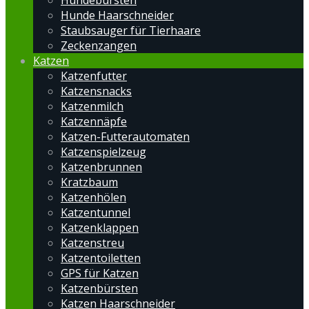
Hundebürsten
Hunde Haarschneider
Staubsauger für Tierhaare
Zeckenzangen
Katzen
Katzenfutter
Katzensnacks
Katzenmilch
Katzennäpfe
Katzen-Futterautomaten
Katzenspielzeug
Katzenbrunnen
Kratzbaum
Katzenhölen
Katzentunnel
Katzenklappen
Katzenstreu
Katzentoiletten
GPS für Katzen
Katzenbürsten
Katzen Haarschneider