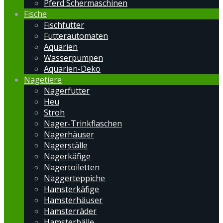
Pferd Schermaschinen
Fische
Fischfutter
Futterautomaten
Aquarien
Wasserpumpen
Aquarien-Deko
Nagetiere
Nagerfutter
Heu
Stroh
Nager-Trinkflaschen
Nagerhäuser
Nagerställe
Nagerkäfige
Nagertoiletten
Naggerteppiche
Hamsterkäfige
Hamsterhäuser
Hamsterräder
Hamsterbälle