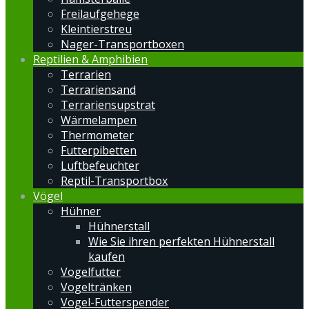
Freilaufgehege
Kleintierstreu
Nager-Transportboxen
Reptilien & Amphibien
Terrarien
Terrariensand
Terrariensupstrat
Wärmelampen
Thermometer
Futterpibetten
Luftbefeuchter
Reptil-Transportbox
Vögel
Hühner
Hühnerstall
Wie Sie ihren perfekten Hühnerstall
kaufen
Vogelfutter
Vogeltränken
Vogel-Futterspender