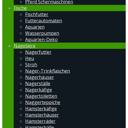
Pferd Schermaschinen
Fische
Fischfutter
Futterautomaten
Aquarien
Wasserpumpen
Aquarien-Deko
Nagetiere
Nagerfutter
Heu
Stroh
Nager-Trinkflaschen
Nagerhäuser
Nagerställe
Nagerkäfige
Nagertoiletten
Naggerteppiche
Hamsterkäfige
Hamsterhäuser
Hamsterräder
Hamsterbälle