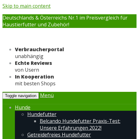
Skip to main content
Deutschlands & Österreichs Nr.1 im Preisvergleich für
Haustierfutter und Zubehör!
Verbraucherportal
unabhängig
Echte Reviews
von Usern
In Kooperation
mit besten Shops
Menü
Toggle navigation
Hunde
Hundefutter
Belcando Hundefutter Praxis-Test:
Unsere Erfahrungen 2022!
Getreidefreies Hundefutter