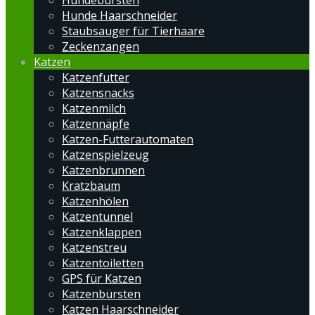
Hundebürsten
Hunde Haarschneider
Staubsauger für Tierhaare
Zeckenzangen
Katzen
Katzenfutter
Katzensnacks
Katzenmilch
Katzennäpfe
Katzen-Futterautomaten
Katzenspielzeug
Katzenbrunnen
Kratzbaum
Katzenhölen
Katzentunnel
Katzenklappen
Katzenstreu
Katzentoiletten
GPS für Katzen
Katzenbürsten
Katzen Haarschneider