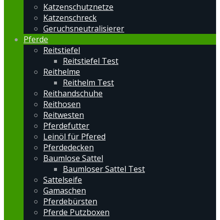
Katzenschutznetze
Katzenschreck
Geruchsneutralisierer
Pferde
Reitstiefel
Reitstiefel Test
Reithelme
Reithelm Test
Reithandschuhe
Reithosen
Reitwesten
Pferdefutter
Leinöl für Pfered
Pferdedecken
Baumlose Sattel
Baumloser Sattel Test
Sattelseife
Gamaschen
Pferdebürsten
Pferde Putzboxen