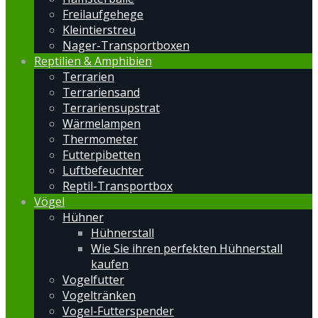
Freilaufgehege
Kleintierstreu
Nager-Transportboxen
Reptilien & Amphibien
Terrarien
Terrariensand
Terrariensupstrat
Wärmelampen
Thermometer
Futterpibetten
Luftbefeuchter
Reptil-Transportbox
Vögel
Hühner
Hühnerstall
Wie Sie ihren perfekten Hühnerstall
kaufen
Vogelfutter
Vogeltränken
Vogel-Futterspender