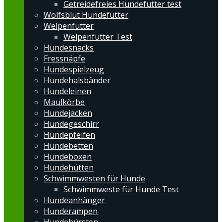
Getreidefreies Hundefutter test
Wolfsblut Hundefutter
Welpenfutter
Welpenfutter Test
Hundesnacks
Fressnäpfe
Hundespielzeug
Hundehalsbänder
Hundeleinen
Maulkörbe
Hundejacken
Hundegeschirr
Hundepfeifen
Hundebetten
Hundeboxen
Hundehütten
Schwimmwesten für Hunde
Schwimmweste für Hunde Test
Hundeanhänger
Hunderampen