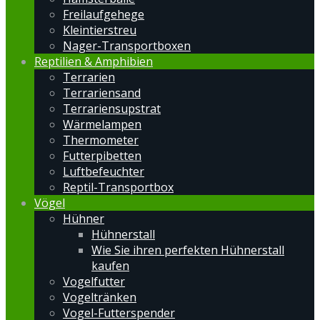
Freilaufgehege
Kleintierstreu
Nager-Transportboxen
Reptilien & Amphibien
Terrarien
Terrariensand
Terrariensupstrat
Wärmelampen
Thermometer
Futterpibetten
Luftbefeuchter
Reptil-Transportbox
Vögel
Hühner
Hühnerstall
Wie Sie ihren perfekten Hühnerstall
kaufen
Vogelfutter
Vogeltränken
Vogel-Futterspender