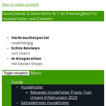
Skip to main content
Deutschlands & Österreichs Nr.1 im Preisvergleich für
Haustierfutter und Zubehör!
Verbraucherportal
unabhängig
Echte Reviews
von Usern
In Kooperation
mit besten Shops
Menü
Toggle navigation
Hunde
Hundefutter
Belcando Hundefutter Praxis-Test:
Unsere Erfahrungen 2022!
Getreidefreies Hundefutter