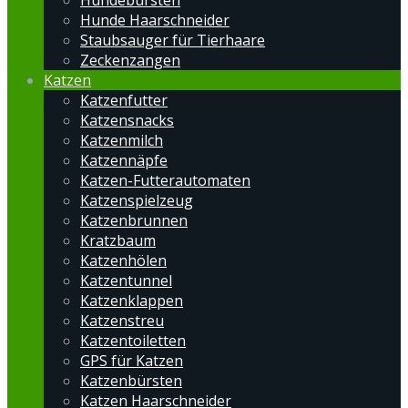
Hundebürsten
Hunde Haarschneider
Staubsauger für Tierhaare
Zeckenzangen
Katzen
Katzenfutter
Katzensnacks
Katzenmilch
Katzennäpfe
Katzen-Futterautomaten
Katzenspielzeug
Katzenbrunnen
Kratzbaum
Katzenhölen
Katzentunnel
Katzenklappen
Katzenstreu
Katzentoiletten
GPS für Katzen
Katzenbürsten
Katzen Haarschneider