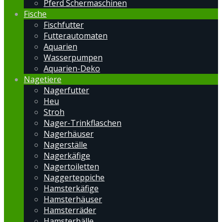
Pferd Schermaschinen
Fische
Fischfutter
Futterautomaten
Aquarien
Wasserpumpen
Aquarien-Deko
Nagetiere
Nagerfutter
Heu
Stroh
Nager-Trinkflaschen
Nagerhäuser
Nagerställe
Nagerkäfige
Nagertoiletten
Naggerteppiche
Hamsterkäfige
Hamsterhäuser
Hamsterräder
Hamsterbälle