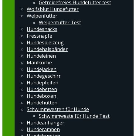
Getreidefreies Hundefutter test
Wolfsblut Hundefutter
Welpenfutter
Welpenfutter Test
Hundesnacks
Fressnäpfe
Hundespielzeug
Hundehalsbänder
Hundeleinen
Maulkörbe
Hundejacken
Hundegeschirr
Hundepfeifen
Hundebetten
Hundeboxen
Hundehütten
Schwimmwesten für Hunde
Schwimmweste für Hunde Test
Hundeanhänger
Hunderampen