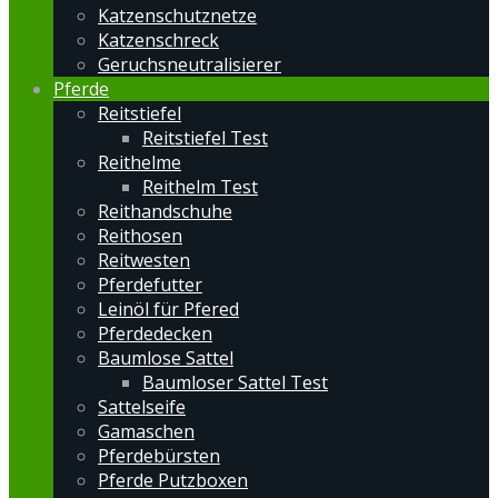
Katzenschutznetze
Katzenschreck
Geruchsneutralisierer
Pferde
Reitstiefel
Reitstiefel Test
Reithelme
Reithelm Test
Reithandschuhe
Reithosen
Reitwesten
Pferdefutter
Leinöl für Pfered
Pferdedecken
Baumlose Sattel
Baumloser Sattel Test
Sattelseife
Gamaschen
Pferdebürsten
Pferde Putzboxen