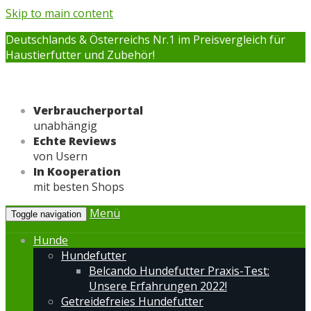
Skip to main content
Deutschlands & Österreichs Nr.1 im Preisvergleich für
Haustierfutter und Zubehör!
Verbraucherportal
unabhängig
Echte Reviews
von Usern
In Kooperation
mit besten Shops
Menü
Toggle navigation
Hunde
Hundefutter
Belcando Hundefutter Praxis-Test:
Unsere Erfahrungen 2022!
Getreidefreies Hundefutter