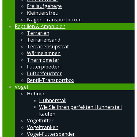
Freilaufgehege
Kleintierstreu
Nager-Transportboxen
Reptilien & Amphibien
Terrarien
Terrariensand
Terrariensupstrat
Wärmelampen
Thermometer
Futterpibetten
Luftbefeuchter
Reptil-Transportbox
Vögel
Hühner
Hühnerstall
Wie Sie ihren perfekten Hühnerstall
kaufen
Vogelfutter
Vogeltränken
Vogel-Futterspender