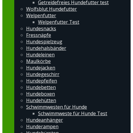
Getreidefreies Hundefutter test
Wolfsblut Hundefutter
Welpenfutter
Welpenfutter Test
Hundesnacks
Fressnäpfe
Hundespielzeug
Hundehalsbänder
Hundeleinen
Maulkörbe
Hundejacken
Hundegeschirr
Hundepfeifen
Hundebetten
Hundeboxen
Hundehütten
Schwimmwesten für Hunde
Schwimmweste für Hunde Test
Hundeanhänger
Hunderampen