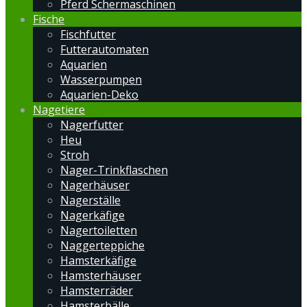
Pferd Schermaschinen
Fische
Fischfutter
Futterautomaten
Aquarien
Wasserpumpen
Aquarien-Deko
Nagetiere
Nagerfutter
Heu
Stroh
Nager-Trinkflaschen
Nagerhäuser
Nagerställe
Nagerkäfige
Nagertoiletten
Naggerteppiche
Hamsterkäfige
Hamsterhäuser
Hamsterräder
Hamsterbälle