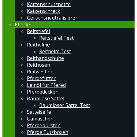
Katzenschutznetze
Katzenschreck
Geruchsneutralisierer
Pferde
Reitstiefel
Reitstiefel Test
Reithelme
Reithelm Test
Reithandschuhe
Reithosen
Reitwesten
Pferdefutter
Leinöl für Pfered
Pferdedecken
Baumlose Sattel
Baumloser Sattel Test
Sattelseife
Gamaschen
Pferdebürsten
Pferde Putzboxen