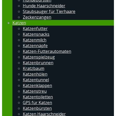
Hundebürsten
Hunde Haarschneider
Staubsauger für Tierhaare
Zeckenzangen
Katzen
Katzenfutter
Katzensnacks
Katzenmilch
Katzennäpfe
Katzen-Futterautomaten
Katzenspielzeug
Katzenbrunnen
Kratzbaum
Katzenhölen
Katzentunnel
Katzenklappen
Katzenstreu
Katzentoiletten
GPS für Katzen
Katzenbürsten
Katzen Haarschneider