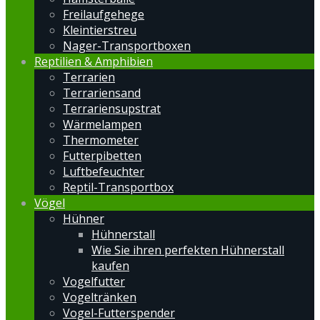
Freilaufgehege
Kleintierstreu
Nager-Transportboxen
Reptilien & Amphibien
Terrarien
Terrariensand
Terrariensupstrat
Wärmelampen
Thermometer
Futterpibetten
Luftbefeuchter
Reptil-Transportbox
Vögel
Hühner
Hühnerstall
Wie Sie ihren perfekten Hühnerstall
kaufen
Vogelfutter
Vogeltränken
Vogel-Futterspender