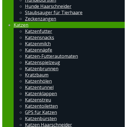
Hundebürsten
Hunde Haarschneider
Staubsauger für Tierhaare
Zeckenzangen
Katzen
Katzenfutter
Katzensnacks
Katzenmilch
Katzennäpfe
Katzen-Futterautomaten
Katzenspielzeug
Katzenbrunnen
Kratzbaum
Katzenhölen
Katzentunnel
Katzenklappen
Katzenstreu
Katzentoiletten
GPS für Katzen
Katzenbürsten
Katzen Haarschneider