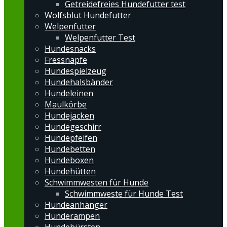
Getreidefreies Hundefutter test
Wolfsblut Hundefutter
Welpenfutter
Welpenfutter Test
Hundesnacks
Fressnäpfe
Hundespielzeug
Hundehalsbänder
Hundeleinen
Maulkörbe
Hundejacken
Hundegeschirr
Hundepfeifen
Hundebetten
Hundeboxen
Hundehütten
Schwimmwesten für Hunde
Schwimmweste für Hunde Test
Hundeanhänger
Hunderampen