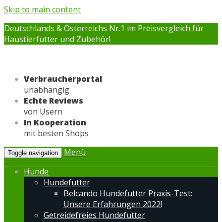
Skip to main content
Deutschlands & Österreichs Nr.1 im Preisvergleich für
Haustierfutter und Zubehör!
Verbraucherportal
unabhängig
Echte Reviews
von Usern
In Kooperation
mit besten Shops
Menü
Toggle navigation
Hunde
Hundefutter
Belcando Hundefutter Praxis-Test:
Unsere Erfahrungen 2022!
Getreidefreies Hundefutter