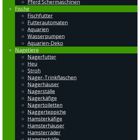
Pferd Schermaschinen
Fische
Fischfutter
Futterautomaten
Aquarien
Wasserpumpen
Aquarien-Deko
Nagetiere
Nagerfutter
Heu
Stroh
Nager-Trinkflaschen
Nagerhäuser
Nagerställe
Nagerkäfige
Nagertoiletten
Naggerteppiche
Hamsterkäfige
Hamsterhäuser
Hamsterräder
Hamsterbälle