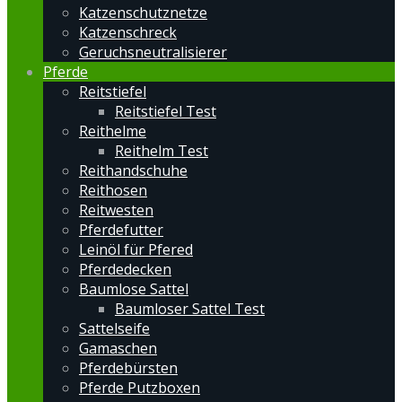
Katzenschutznetze
Katzenschreck
Geruchsneutralisierer
Pferde
Reitstiefel
Reitstiefel Test
Reithelme
Reithelm Test
Reithandschuhe
Reithosen
Reitwesten
Pferdefutter
Leinöl für Pfered
Pferdedecken
Baumlose Sattel
Baumloser Sattel Test
Sattelseife
Gamaschen
Pferdebürsten
Pferde Putzboxen