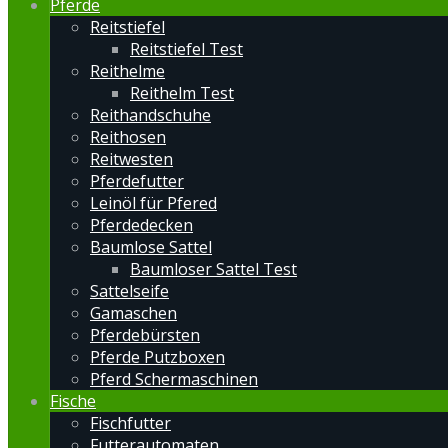
Pferde
Reitstiefel
Reitstiefel Test
Reithelme
Reithelm Test
Reithandschuhe
Reithosen
Reitwesten
Pferdefutter
Leinöl für Pfered
Pferdedecken
Baumlose Sattel
Baumloser Sattel Test
Sattelseife
Gamaschen
Pferdebürsten
Pferde Putzboxen
Pferd Schermaschinen
Fische
Fischfutter
Futterautomaten