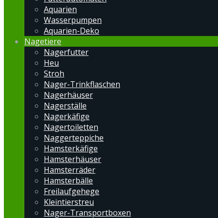
Aquarien
Wasserpumpen
Aquarien-Deko
Nagetiere
Nagerfutter
Heu
Stroh
Nager-Trinkflaschen
Nagerhäuser
Nagerställe
Nagerkäfige
Nagertoiletten
Naggerteppiche
Hamsterkäfige
Hamsterhäuser
Hamsterräder
Hamsterbälle
Freilaufgehege
Kleintierstreu
Nager-Transportboxen