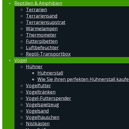
Reptilien & Amphibien
Terrarien
Terrariensand
Terrariensupstrat
Wärmelampen
Thermometer
Futterpibetten
Luftbefeuchter
Reptil-Transportbox
Vögel
Hühner
Hühnerstall
Wie Sie ihren perfekten Hühnerstall kauf
Vogelfutter
Vogeltränken
Vogel-Futterspender
Vogelspielzeug
Vogelsand
Vogelhäuschen
Nistkästen