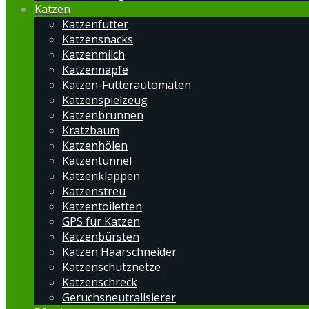
Katzen
Katzenfutter
Katzensnacks
Katzenmilch
Katzennäpfe
Katzen-Futterautomaten
Katzenspielzeug
Katzenbrunnen
Kratzbaum
Katzenhölen
Katzentunnel
Katzenklappen
Katzenstreu
Katzentoiletten
GPS für Katzen
Katzenbürsten
Katzen Haarschneider
Katzenschutznetze
Katzenschreck
Geruchsneutralisierer