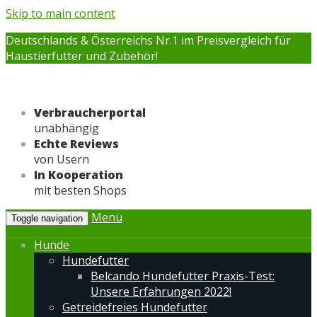
Skip to main content
Deutschlands & Österreichs Nr.1 im Preisvergleich für
Haustierfutter und Zubehör!
Verbraucherportal
unabhängig
Echte Reviews
von Usern
In Kooperation
mit besten Shops
Menü
Toggle navigation
Hunde
Hundefutter
Belcando Hundefutter Praxis-Test:
Unsere Erfahrungen 2022!
Getreidefreies Hundefutter