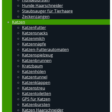
Hundebürsten
Hunde Haarschneider
Staubsauger für Tierhaare
Zeckenzangen
Katzen
Katzenfutter
Katzensnacks
Katzenmilch
Katzennäpfe
Katzen-Futterautomaten
Katzenspielzeug
Katzenbrunnen
Kratzbaum
Katzenhölen
Katzentunnel
Katzenklappen
Katzenstreu
Katzentoiletten
GPS für Katzen
Katzenbürsten
Katzen Haarschneider