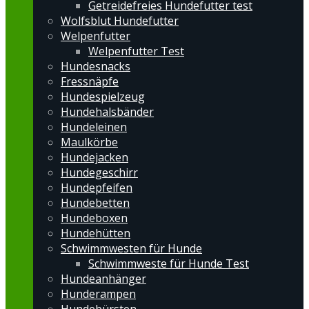
Getreidefreies Hundefutter test
Wolfsblut Hundefutter
Welpenfutter
Welpenfutter Test
Hundesnacks
Fressnäpfe
Hundespielzeug
Hundehalsbänder
Hundeleinen
Maulkörbe
Hundejacken
Hundegeschirr
Hundepfeifen
Hundebetten
Hundeboxen
Hundehütten
Schwimmwesten für Hunde
Schwimmweste für Hunde Test
Hundeanhänger
Hunderampen