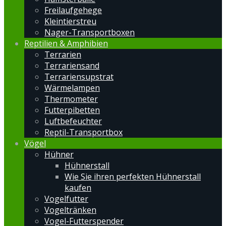
Freilaufgehege
Kleintierstreu
Nager-Transportboxen
Reptilien & Amphibien
Terrarien
Terrariensand
Terrariensupstrat
Wärmelampen
Thermometer
Futterpibetten
Luftbefeuchter
Reptil-Transportbox
Vögel
Hühner
Hühnerstall
Wie Sie ihren perfekten Hühnerstall
kaufen
Vogelfutter
Vogeltränken
Vogel-Futterspender