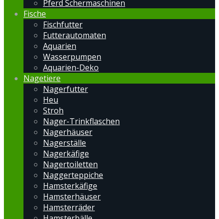
Pferd Schermaschinen
Fische
Fischfutter
Futterautomaten
Aquarien
Wasserpumpen
Aquarien-Deko
Nagetiere
Nagerfutter
Heu
Stroh
Nager-Trinkflaschen
Nagerhäuser
Nagerställe
Nagerkäfige
Nagertoiletten
Naggerteppiche
Hamsterkäfige
Hamsterhäuser
Hamsterräder
Hamsterbälle