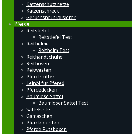
Katzenschutznetze
Katzenschreck
Geruchsneutralisierer
Pferde
Reitstiefel
Reitstiefel Test
Reithelme
Reithelm Test
Reithandschuhe
Reithosen
Reitwesten
Pferdefutter
Leinöl für Pfered
Pferdedecken
Baumlose Sattel
Baumloser Sattel Test
Sattelseife
Gamaschen
Pferdebürsten
Pferde Putzboxen