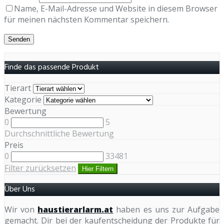
Name, E-Mail-Adresse und Website in diesem Browser
für meinen nächsten Kommentar speichern.
Finde das passende Produkt
Tierart
Kategorie
Bewertung
0
5
Durchschnittliche Bewertung
Preis
0
33481
Filter zurücksetzen
Hier Filtern
Über Uns
Wir von
haustierarlarm.at
haben es uns zur Aufgabe
gemacht. Dir bei der kaufentscheidung der Produkte für