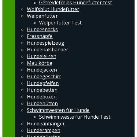
Getreidefreies Hundefutter test
Wolfsblut Hundefutter
Welpenfutter
Welpenfutter Test
Hundesnacks
Fressnäpfe
Hundespielzeug
Hundehalsbänder
Hundeleinen
Maulkörbe
Hundejacken
Hundegeschirr
Hundepfeifen
Hundebetten
Hundeboxen
Hundehütten
Schwimmwesten für Hunde
Schwimmweste für Hunde Test
Hundeanhänger
Hunderampen