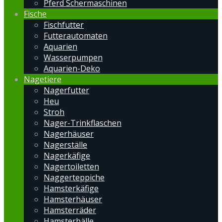
Pferd Schermaschinen
Fische
Fischfutter
Futterautomaten
Aquarien
Wasserpumpen
Aquarien-Deko
Nagetiere
Nagerfutter
Heu
Stroh
Nager-Trinkflaschen
Nagerhäuser
Nagerställe
Nagerkäfige
Nagertoiletten
Naggerteppiche
Hamsterkäfige
Hamsterhäuser
Hamsterräder
Hamsterbälle