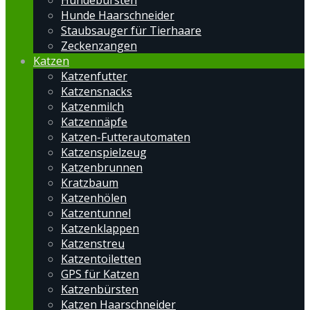
Hundebürsten
Hunde Haarschneider
Staubsauger für Tierhaare
Zeckenzangen
Katzen
Katzenfutter
Katzensnacks
Katzenmilch
Katzennäpfe
Katzen-Futterautomaten
Katzenspielzeug
Katzenbrunnen
Kratzbaum
Katzenhölen
Katzentunnel
Katzenklappen
Katzenstreu
Katzentoiletten
GPS für Katzen
Katzenbürsten
Katzen Haarschneider