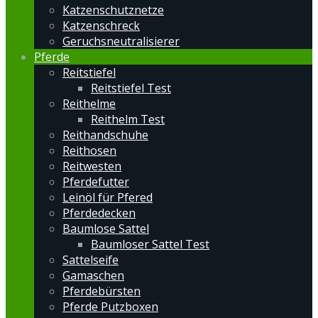
Katzenschutznetze
Katzenschreck
Geruchsneutralisierer
Pferde
Reitstiefel
Reitstiefel Test
Reithelme
Reithelm Test
Reithandschuhe
Reithosen
Reitwesten
Pferdefutter
Leinöl für Pfered
Pferdedecken
Baumlose Sattel
Baumloser Sattel Test
Sattelseife
Gamaschen
Pferdebürsten
Pferde Putzboxen