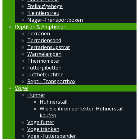
Freilaufgehege
Kleintierstreu
Nager-Transportboxen
Reptilien & Amphibien
Terrarien
Terrariensand
Terrariensupstrat
Wärmelampen
Thermometer
Futterpibetten
Luftbefeuchter
Reptil-Transportbox
Vögel
Hühner
Hühnerstall
Wie Sie ihren perfekten Hühnerstall
kaufen
Vogelfutter
Vogeltränken
Vogel-Futterspender