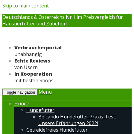
Skip to main content
Deutschlands & Österreichs Nr.1 im Preisvergleich für
Haustierfutter und Zubehör!
Verbraucherportal
unabhängig
Echte Reviews
von Usern
In Kooperation
mit besten Shops
Menü
Toggle navigation
Hunde
Hundefutter
Belcando Hundefutter Praxis-Test:
Unsere Erfahrungen 2022!
Getreidefreies Hundefutter