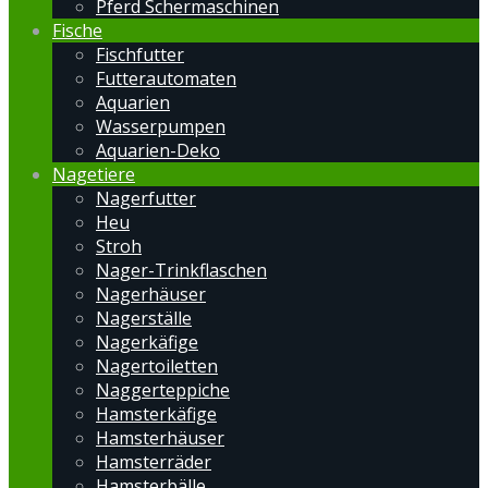
Pferd Schermaschinen
Fische
Fischfutter
Futterautomaten
Aquarien
Wasserpumpen
Aquarien-Deko
Nagetiere
Nagerfutter
Heu
Stroh
Nager-Trinkflaschen
Nagerhäuser
Nagerställe
Nagerkäfige
Nagertoiletten
Naggerteppiche
Hamsterkäfige
Hamsterhäuser
Hamsterräder
Hamsterbälle