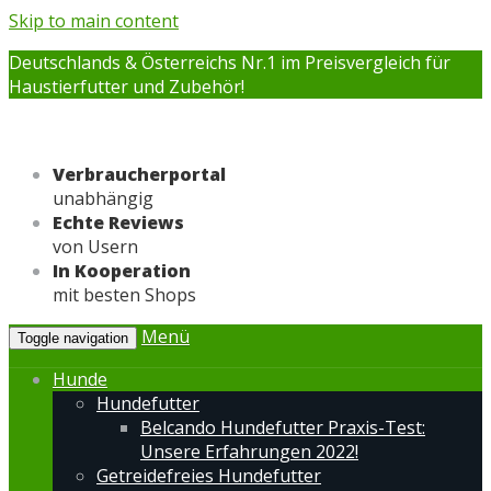
Skip to main content
Deutschlands & Österreichs Nr.1 im Preisvergleich für
Haustierfutter und Zubehör!
Verbraucherportal
unabhängig
Echte Reviews
von Usern
In Kooperation
mit besten Shops
Menü
Toggle navigation
Hunde
Hundefutter
Belcando Hundefutter Praxis-Test:
Unsere Erfahrungen 2022!
Getreidefreies Hundefutter