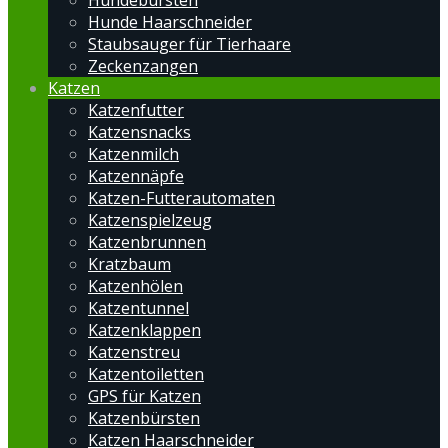
Hundebürsten
Hunde Haarschneider
Staubsauger für Tierhaare
Zeckenzangen
Katzen
Katzenfutter
Katzensnacks
Katzenmilch
Katzennäpfe
Katzen-Futterautomaten
Katzenspielzeug
Katzenbrunnen
Kratzbaum
Katzenhölen
Katzentunnel
Katzenklappen
Katzenstreu
Katzentoiletten
GPS für Katzen
Katzenbürsten
Katzen Haarschneider