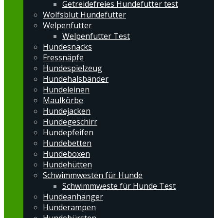
Getreidefreies Hundefutter test
Wolfsblut Hundefutter
Welpenfutter
Welpenfutter Test
Hundesnacks
Fressnäpfe
Hundespielzeug
Hundehalsbänder
Hundeleinen
Maulkörbe
Hundejacken
Hundegeschirr
Hundepfeifen
Hundebetten
Hundeboxen
Hundehütten
Schwimmwesten für Hunde
Schwimmweste für Hunde Test
Hundeanhänger
Hunderampen