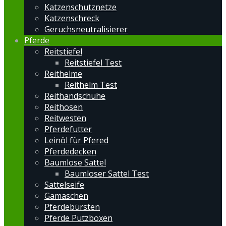
Katzenschutznetze
Katzenschreck
Geruchsneutralisierer
Pferde
Reitstiefel
Reitstiefel Test
Reithelme
Reithelm Test
Reithandschuhe
Reithosen
Reitwesten
Pferdefutter
Leinöl für Pfered
Pferdedecken
Baumlose Sattel
Baumloser Sattel Test
Sattelseife
Gamaschen
Pferdebürsten
Pferde Putzboxen