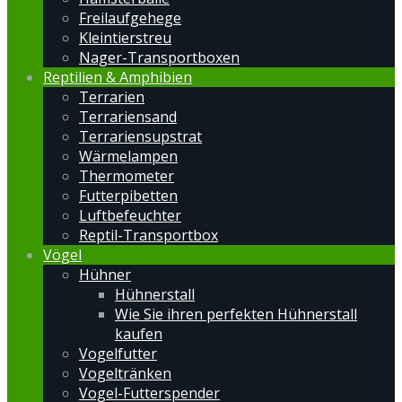
Freilaufgehege
Kleintierstreu
Nager-Transportboxen
Reptilien & Amphibien
Terrarien
Terrariensand
Terrariensupstrat
Wärmelampen
Thermometer
Futterpibetten
Luftbefeuchter
Reptil-Transportbox
Vögel
Hühner
Hühnerstall
Wie Sie ihren perfekten Hühnerstall
kaufen
Vogelfutter
Vogeltränken
Vogel-Futterspender