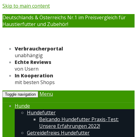
Skip to main content
Deutschlands & Österreichs Nr.1 im Preisvergleich für
Haustierfutter und Zubehör!
Verbraucherportal
unabhängig
Echte Reviews
von Usern
In Kooperation
mit besten Shops
Menü
Toggle navigation
Hunde
Hundefutter
Belcando Hundefutter Praxis-Test:
Unsere Erfahrungen 2022!
Getreidefreies Hundefutter