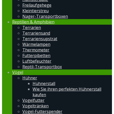
Freilaufgehege
Kleintierstreu
Nager-Transportboxen
Reptilien & Amphibien
Terrarien
Terrariensand
Terrariensupstrat
Wärmelampen
Thermometer
Futterpibetten
Luftbefeuchter
Reptil-Transportbox
Vögel
Hühner
Hühnerstall
Wie Sie ihren perfekten Hühnerstall
kaufen
Vogelfutter
Vogeltränken
Vogel-Futterspender