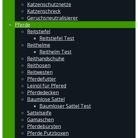
Katzenschutznetze
Katzenschreck
Geruchsneutralisierer
Pferde
Reitstiefel
Reitstiefel Test
Reithelme
Reithelm Test
Reithandschuhe
Reithosen
Reitwesten
Pferdefutter
Leinöl für Pfered
Pferdedecken
Baumlose Sattel
Baumloser Sattel Test
Sattelseife
Gamaschen
Pferdebürsten
Pferde Putzboxen