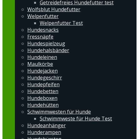
Getreidefreies Hundefutter test
Wolfsblut Hundefutter
Welpenfutter
Welpenfutter Test
Hundesnacks
Fressnäpfe
Hundespielzeug
Hundehalsbänder
Hundeleinen
Maulkörbe
Hundejacken
Hundegeschirr
Hundepfeifen
Hundebetten
Hundeboxen
Hundehütten
Schwimmwesten für Hunde
Schwimmweste für Hunde Test
Hundeanhänger
Hunderampen