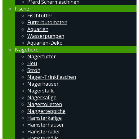
Pferd Schermaschinen
Fische
Fischfutter
Futterautomaten
Aquarien
Wasserpumpen
Aquarien-Deko
Nagetiere
Nagerfutter
Heu
Stroh
Nager-Trinkflaschen
Nagerhäuser
Nagerställe
Nagerkäfige
Nagertoiletten
Naggerteppiche
Hamsterkäfige
Hamsterhäuser
Hamsterräder
Hamsterbälle