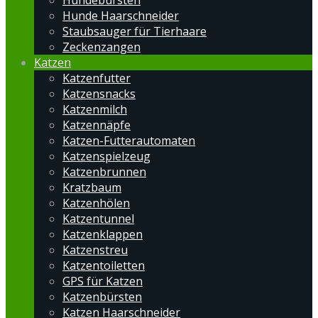
Hundebürsten
Hunde Haarschneider
Staubsauger für Tierhaare
Zeckenzangen
Katzen
Katzenfutter
Katzensnacks
Katzenmilch
Katzennäpfe
Katzen-Futterautomaten
Katzenspielzeug
Katzenbrunnen
Kratzbaum
Katzenhölen
Katzentunnel
Katzenklappen
Katzenstreu
Katzentoiletten
GPS für Katzen
Katzenbürsten
Katzen Haarschneider