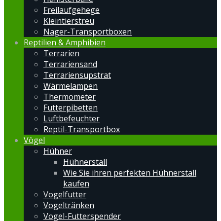
Freilaufgehege
Kleintierstreu
Nager-Transportboxen
Reptilien & Amphibien
Terrarien
Terrariensand
Terrariensupstrat
Wärmelampen
Thermometer
Futterpibetten
Luftbefeuchter
Reptil-Transportbox
Vögel
Hühner
Hühnerstall
Wie Sie ihren perfekten Hühnerstall
kaufen
Vogelfutter
Vogeltränken
Vogel-Futterspender