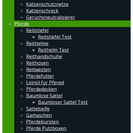
Katzenschutznetze
Katzenschreck
Geruchsneutralisierer
Pferde
Reitstiefel
Reitstiefel Test
Reithelme
Reithelm Test
Reithandschuhe
Reithosen
Reitwesten
Pferdefutter
Leinöl für Pfered
Pferdedecken
Baumlose Sattel
Baumloser Sattel Test
Sattelseife
Gamaschen
Pferdebürsten
Pferde Putzboxen