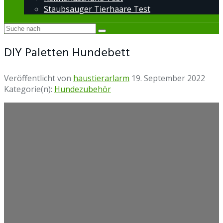
Staubsauger Tierhaare Test
DIY Paletten Hundebett
Veröffentlicht von
haustierarlarm
19. September 2022
Kategorie(n):
Hundezubehör