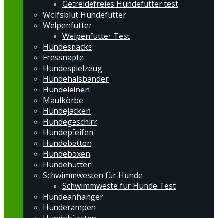
Getreidefreies Hundefutter test
Wolfsblut Hundefutter
Welpenfutter
Welpenfutter Test
Hundesnacks
Fressnäpfe
Hundespielzeug
Hundehalsbänder
Hundeleinen
Maulkörbe
Hundejacken
Hundegeschirr
Hundepfeifen
Hundebetten
Hundeboxen
Hundehütten
Schwimmwesten für Hunde
Schwimmweste für Hunde Test
Hundeanhänger
Hunderampen