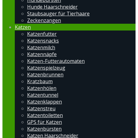
Hundebürsten
Hunde Haarschneider
Staubsauger für Tierhaare
Zeckenzangen
Katzen
Katzenfutter
Katzensnacks
Katzenmilch
Katzennäpfe
Katzen-Futterautomaten
Katzenspielzeug
Katzenbrunnen
Kratzbaum
Katzenhölen
Katzentunnel
Katzenklappen
Katzenstreu
Katzentoiletten
GPS für Katzen
Katzenbürsten
Katzen Haarschneider