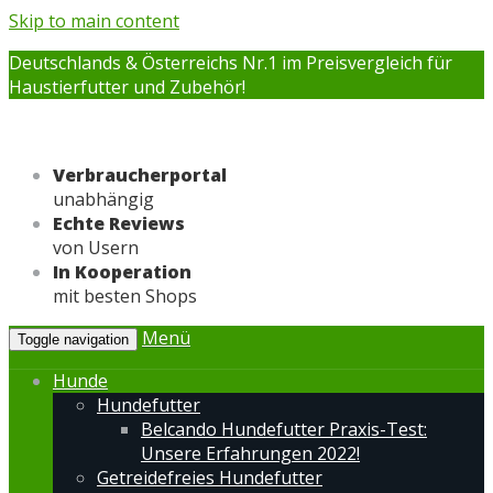
Skip to main content
Deutschlands & Österreichs Nr.1 im Preisvergleich für
Haustierfutter und Zubehör!
Verbraucherportal
unabhängig
Echte Reviews
von Usern
In Kooperation
mit besten Shops
Menü
Toggle navigation
Hunde
Hundefutter
Belcando Hundefutter Praxis-Test:
Unsere Erfahrungen 2022!
Getreidefreies Hundefutter