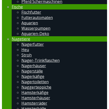
Pferd Schermaschinen
Fische
Fischfutter
Futterautomaten
Aquarien
Wasserpumpen
Aquarien-Deko
Nagetiere
Nagerfutter
Heu
Stroh
Nager-Trinkflaschen
Nagerhäuser
Nagerställe
Nagerkäfige
Nagertoiletten
Naggerteppiche
Hamsterkäfige
Hamsterhäuser
Hamsterräder
Hamsterbälle