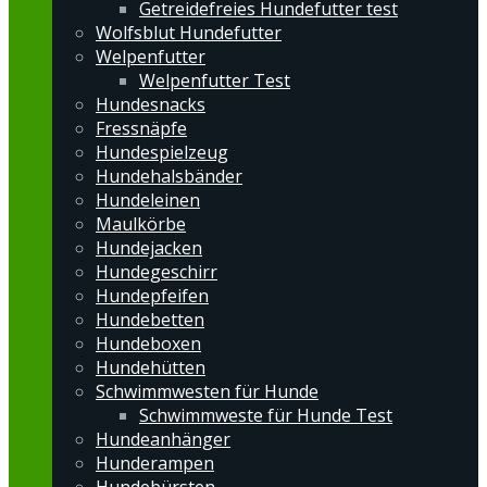
Getreidefreies Hundefutter test
Wolfsblut Hundefutter
Welpenfutter
Welpenfutter Test
Hundesnacks
Fressnäpfe
Hundespielzeug
Hundehalsbänder
Hundeleinen
Maulkörbe
Hundejacken
Hundegeschirr
Hundepfeifen
Hundebetten
Hundeboxen
Hundehütten
Schwimmwesten für Hunde
Schwimmweste für Hunde Test
Hundeanhänger
Hunderampen