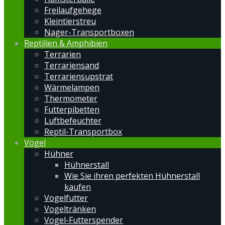
Freilaufgehege
Kleintierstreu
Nager-Transportboxen
Reptilien & Amphibien
Terrarien
Terrariensand
Terrariensupstrat
Wärmelampen
Thermometer
Futterpibetten
Luftbefeuchter
Reptil-Transportbox
Vögel
Hühner
Hühnerstall
Wie Sie ihren perfekten Hühnerstall
kaufen
Vogelfutter
Vogeltränken
Vogel-Futterspender