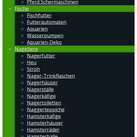
Pferd Schermaschinen
Fische
Fischfutter
Futterautomaten
Aquarien
Wasserpumpen
Aquarien-Deko
Nagetiere
Nagerfutter
Heu
Stroh
Nager-Trinkflaschen
Nagerhäuser
Nagerställe
Nagerkäfige
Nagertoiletten
Naggerteppiche
Hamsterkäfige
Hamsterhäuser
Hamsterräder
Hamsterbälle