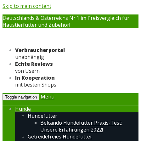
Skip to main content
Deutschlands & Österreichs Nr.1 im Preisvergleich für
Haustierfutter und Zubehör!
Verbraucherportal
unabhängig
Echte Reviews
von Usern
In Kooperation
mit besten Shops
Menü
Toggle navigation
Hunde
Hundefutter
Belcando Hundefutter Praxis-Test:
Unsere Erfahrungen 2022!
Getreidefreies Hundefutter