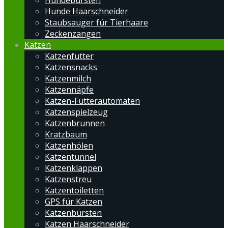
Hundebürsten
Hunde Haarschneider
Staubsauger für Tierhaare
Zeckenzangen
Katzen
Katzenfutter
Katzensnacks
Katzenmilch
Katzennäpfe
Katzen-Futterautomaten
Katzenspielzeug
Katzenbrunnen
Kratzbaum
Katzenhölen
Katzentunnel
Katzenklappen
Katzenstreu
Katzentoiletten
GPS für Katzen
Katzenbürsten
Katzen Haarschneider