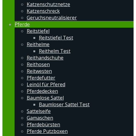
Katzenschutznetze
Katzenschreck
Geruchsneutralisierer
Pferde
Reitstiefel
Reitstiefel Test
Reithelme
Reithelm Test
Reithandschuhe
Reithosen
Reitwesten
Pferdefutter
Leinöl für Pfered
Pferdedecken
Baumlose Sattel
Baumloser Sattel Test
Sattelseife
Gamaschen
Pferdebürsten
Pferde Putzboxen