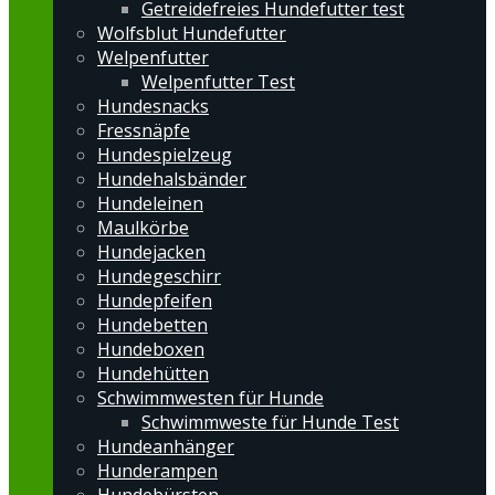
Getreidefreies Hundefutter test
Wolfsblut Hundefutter
Welpenfutter
Welpenfutter Test
Hundesnacks
Fressnäpfe
Hundespielzeug
Hundehalsbänder
Hundeleinen
Maulkörbe
Hundejacken
Hundegeschirr
Hundepfeifen
Hundebetten
Hundeboxen
Hundehütten
Schwimmwesten für Hunde
Schwimmweste für Hunde Test
Hundeanhänger
Hunderampen