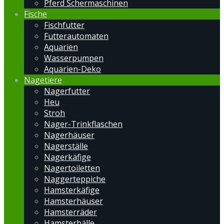
Pferd Schermaschinen
Fische
Fischfutter
Futterautomaten
Aquarien
Wasserpumpen
Aquarien-Deko
Nagetiere
Nagerfutter
Heu
Stroh
Nager-Trinkflaschen
Nagerhäuser
Nagerställe
Nagerkäfige
Nagertoiletten
Naggerteppiche
Hamsterkäfige
Hamsterhäuser
Hamsterräder
Hamsterbälle