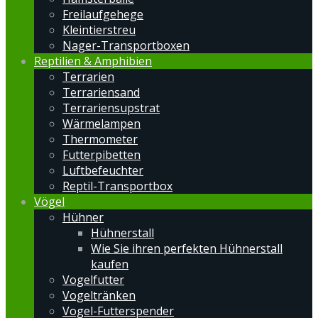
Freilaufgehege
Kleintierstreu
Nager-Transportboxen
Reptilien & Amphibien
Terrarien
Terrariensand
Terrariensupstrat
Wärmelampen
Thermometer
Futterpibetten
Luftbefeuchter
Reptil-Transportbox
Vögel
Hühner
Hühnerstall
Wie Sie ihren perfekten Hühnerstall
kaufen
Vogelfutter
Vogeltränken
Vogel-Futterspender