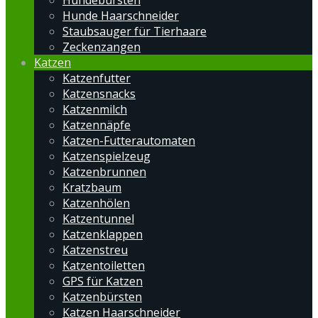
Hundebürsten
Hunde Haarschneider
Staubsauger für Tierhaare
Zeckenzangen
Katzen
Katzenfutter
Katzensnacks
Katzenmilch
Katzennäpfe
Katzen-Futterautomaten
Katzenspielzeug
Katzenbrunnen
Kratzbaum
Katzenhölen
Katzentunnel
Katzenklappen
Katzenstreu
Katzentoiletten
GPS für Katzen
Katzenbürsten
Katzen Haarschneider