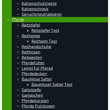
Katzenschutznetze
Katzenschreck
Geruchsneutralisierer
Pferde
Reitstiefel
Reitstiefel Test
Reithelme
Reithelm Test
Reithandschuhe
Reithosen
Reitwesten
Pferdefutter
Leinöl für Pfered
Pferdedecken
Baumlose Sattel
Baumloser Sattel Test
Sattelseife
Gamaschen
Pferdebürsten
Pferde Putzboxen