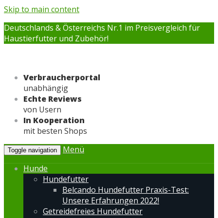
Skip to main content
Deutschlands & Österreichs Nr.1 im Preisvergleich für
Haustierfutter und Zubehör!
Verbraucherportal
unabhängig
Echte Reviews
von Usern
In Kooperation
mit besten Shops
Menü
Toggle navigation
Hunde
Hundefutter
Belcando Hundefutter Praxis-Test:
Unsere Erfahrungen 2022!
Getreidefreies Hundefutter