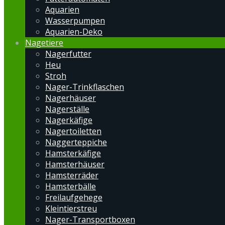
Aquarien
Wasserpumpen
Aquarien-Deko
Nagetiere
Nagerfutter
Heu
Stroh
Nager-Trinkflaschen
Nagerhäuser
Nagerställe
Nagerkäfige
Nagertoiletten
Naggerteppiche
Hamsterkäfige
Hamsterhäuser
Hamsterräder
Hamsterbälle
Freilaufgehege
Kleintierstreu
Nager-Transportboxen