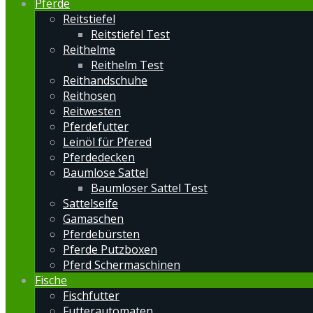
Pferde
Reitstiefel
Reitstiefel Test
Reithelme
Reithelm Test
Reithandschuhe
Reithosen
Reitwesten
Pferdefutter
Leinöl für Pfered
Pferdedecken
Baumlose Sattel
Baumloser Sattel Test
Sattelseife
Gamaschen
Pferdebürsten
Pferde Putzboxen
Pferd Schermaschinen
Fische
Fischfutter
Futterautomaten