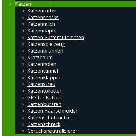
Katzen
Katzenfutter
Katzensnacks
Katzenmilch
Katzennäpfe
Katzen-Futterautomaten
Katzenspielzeug
Katzenbrunnen
Kratzbaum
Katzenhölen
Katzentunnel
Katzenklappen
Katzenstreu
Katzentoiletten
GPS für Katzen
Katzenbürsten
Katzen Haarschneider
Katzenschutznetze
Katzenschreck
Geruchsneutralisierer