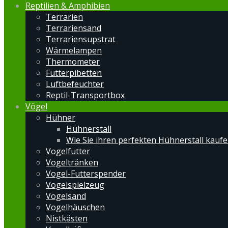
Reptilien & Amphibien
Terrarien
Terrariensand
Terrariensupstrat
Wärmelampen
Thermometer
Futterpibetten
Luftbefeuchter
Reptil-Transportbox
Vögel
Hühner
Hühnerstall
Wie Sie ihren perfekten Hühnerstall kauf
Vogelfutter
Vogeltränken
Vogel-Futterspender
Vogelspielzeug
Vogelsand
Vogelhäuschen
Nistkästen