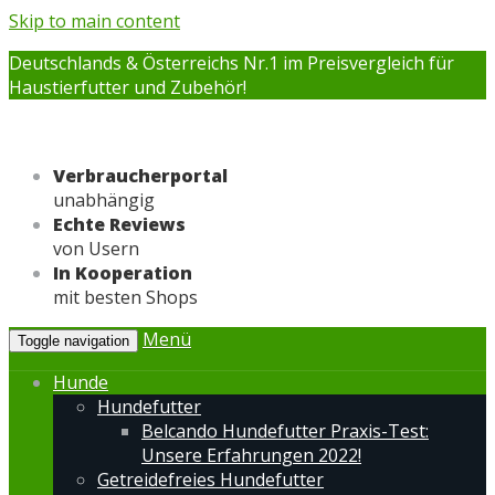
Skip to main content
Deutschlands & Österreichs Nr.1 im Preisvergleich für
Haustierfutter und Zubehör!
Verbraucherportal
unabhängig
Echte Reviews
von Usern
In Kooperation
mit besten Shops
Menü
Toggle navigation
Hunde
Hundefutter
Belcando Hundefutter Praxis-Test:
Unsere Erfahrungen 2022!
Getreidefreies Hundefutter