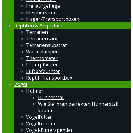
Freilaufgehege
Kleintierstreu
Nager-Transportboxen
Reptilien & Amphibien
Terrarien
Terrariensand
Terrariensupstrat
Wärmelampen
Thermometer
Futterpibetten
Luftbefeuchter
Reptil-Transportbox
Vögel
Hühner
Hühnerstall
Wie Sie ihren perfekten Hühnerstall
kaufen
Vogelfutter
Vogeltränken
Vogel-Futterspender