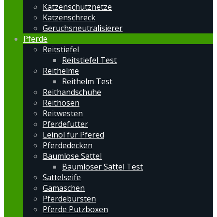
Katzenschutznetze
Katzenschreck
Geruchsneutralisierer
Pferde
Reitstiefel
Reitstiefel Test
Reithelme
Reithelm Test
Reithandschuhe
Reithosen
Reitwesten
Pferdefutter
Leinöl für Pfered
Pferdedecken
Baumlose Sattel
Baumloser Sattel Test
Sattelseife
Gamaschen
Pferdebürsten
Pferde Putzboxen