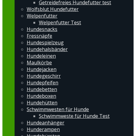
Getreidefreies Hundefutter test
Wolfsblut Hundefutter
Welpenfutter
Welpenfutter Test
Hundesnacks
Fressnäpfe
Hundespielzeug
Hundehalsbänder
Hundeleinen
Maulkörbe
Hundejacken
Hundegeschirr
Hundepfeifen
Hundebetten
Hundeboxen
Hundehütten
Schwimmwesten für Hunde
Schwimmweste für Hunde Test
Hundeanhänger
Hunderampen