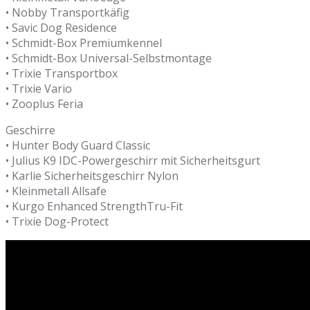
• Nobby Transportkäfig
• Savic Dog Residence
• Schmidt-Box Premiumkennel
• Schmidt-Box Universal-Selbstmontage
• Trixie Transportbox
• Trixie Vario
• Zooplus Feria
Geschirre
• Hunter Body Guard Classic
• Julius K9 IDC-Powergeschirr mit Sicherheitsgurt
• Karlie Sicherheitsgeschirr Nylon
• Kleinmetall Allsafe
• Kurgo Enhanced StrengthTru-Fit
• Trixie Dog-Protect