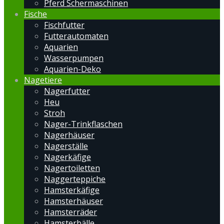
Pferd Schermaschinen
Fische
Fischfutter
Futterautomaten
Aquarien
Wasserpumpen
Aquarien-Deko
Nagetiere
Nagerfutter
Heu
Stroh
Nager-Trinkflaschen
Nagerhäuser
Nagerställe
Nagerkäfige
Nagertoiletten
Naggerteppiche
Hamsterkäfige
Hamsterhäuser
Hamsterräder
Hamsterbälle