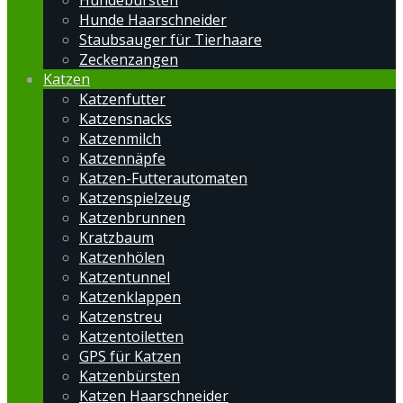
Hundebürsten
Hunde Haarschneider
Staubsauger für Tierhaare
Zeckenzangen
Katzen
Katzenfutter
Katzensnacks
Katzenmilch
Katzennäpfe
Katzen-Futterautomaten
Katzenspielzeug
Katzenbrunnen
Kratzbaum
Katzenhölen
Katzentunnel
Katzenklappen
Katzenstreu
Katzentoiletten
GPS für Katzen
Katzenbürsten
Katzen Haarschneider