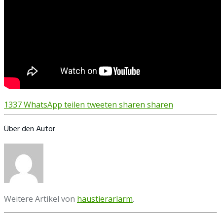
1337
WhatsApp
teilen
tweeten
sharen
sharen
Über den Autor
Weitere Artikel von
haustierarlarm
.