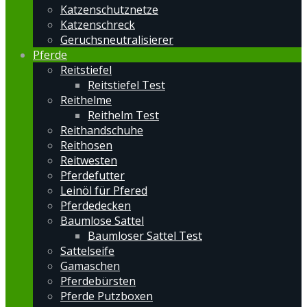
Katzenschutznetze
Katzenschreck
Geruchsneutralisierer
Pferde
Reitstiefel
Reitstiefel Test
Reithelme
Reithelm Test
Reithandschuhe
Reithosen
Reitwesten
Pferdefutter
Leinöl für Pfered
Pferdedecken
Baumlose Sattel
Baumloser Sattel Test
Sattelseife
Gamaschen
Pferdebürsten
Pferde Putzboxen