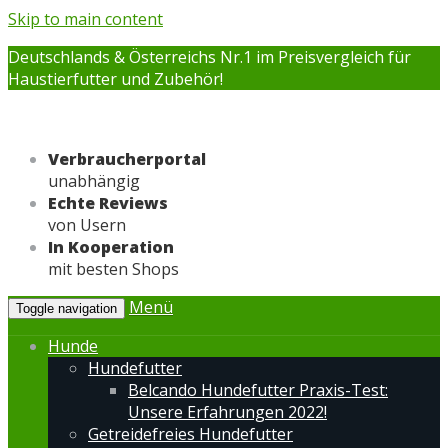
Skip to main content
Deutschlands & Österreichs Nr.1 im Preisvergleich für
Haustierfutter und Zubehör!
Verbraucherportal
unabhängig
Echte Reviews
von Usern
In Kooperation
mit besten Shops
Menü
Toggle navigation
Hunde
Hundefutter
Belcando Hundefutter Praxis-Test:
Unsere Erfahrungen 2022!
Getreidefreies Hundefutter