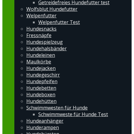
Getreidefreies Hundefutter test
Wolfsblut Hundefutter
Welpenfutter
Welpenfutter Test
Hundesnacks
Fressnäpfe
Hundespielzeug
Hundehalsbänder
Hundeleinen
Maulkörbe
Hundejacken
Hundegeschirr
Hundepfeifen
Hundebetten
Hundeboxen
Hundehütten
Schwimmwesten für Hunde
Schwimmweste für Hunde Test
Hundeanhänger
Hunderampen