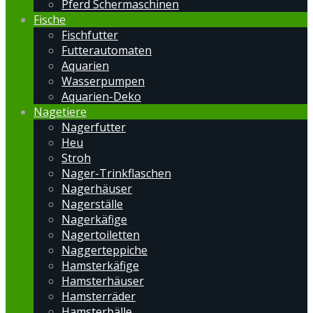
Pferd Schermaschinen
Fische
Fischfutter
Futterautomaten
Aquarien
Wasserpumpen
Aquarien-Deko
Nagetiere
Nagerfutter
Heu
Stroh
Nager-Trinkflaschen
Nagerhäuser
Nagerställe
Nagerkäfige
Nagertoiletten
Naggerteppiche
Hamsterkäfige
Hamsterhäuser
Hamsterräder
Hamsterbälle