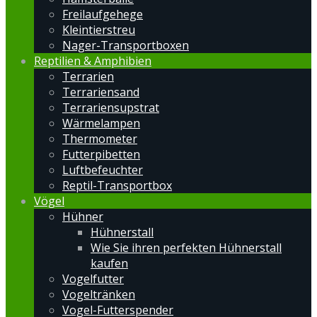
Freilaufgehege
Kleintierstreu
Nager-Transportboxen
Reptilien & Amphibien
Terrarien
Terrariensand
Terrariensupstrat
Wärmelampen
Thermometer
Futterpibetten
Luftbefeuchter
Reptil-Transportbox
Vögel
Hühner
Hühnerstall
Wie Sie ihren perfekten Hühnerstall
kaufen
Vogelfutter
Vogeltränken
Vogel-Futterspender