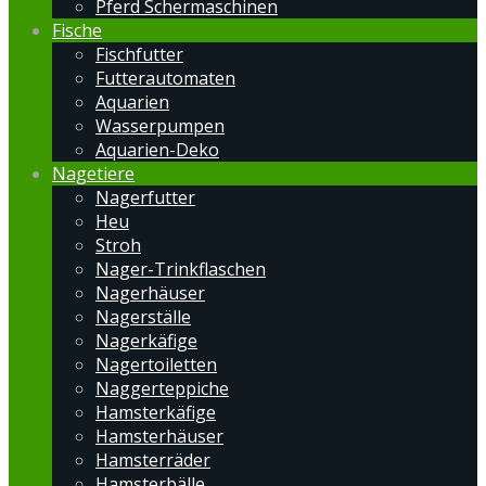
Pferd Schermaschinen
Fische
Fischfutter
Futterautomaten
Aquarien
Wasserpumpen
Aquarien-Deko
Nagetiere
Nagerfutter
Heu
Stroh
Nager-Trinkflaschen
Nagerhäuser
Nagerställe
Nagerkäfige
Nagertoiletten
Naggerteppiche
Hamsterkäfige
Hamsterhäuser
Hamsterräder
Hamsterbälle