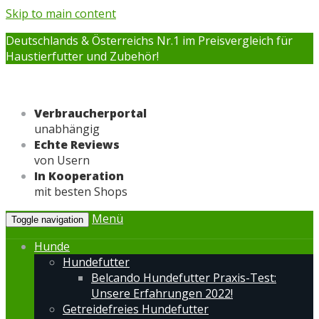
Skip to main content
Deutschlands & Österreichs Nr.1 im Preisvergleich für
Haustierfutter und Zubehör!
Verbraucherportal
unabhängig
Echte Reviews
von Usern
In Kooperation
mit besten Shops
Menü
Toggle navigation
Hunde
Hundefutter
Belcando Hundefutter Praxis-Test:
Unsere Erfahrungen 2022!
Getreidefreies Hundefutter