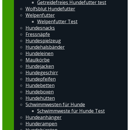
Getreidefreies Hundefutter test
Wolfsblut Hundefutter
Welpenfutter
Welpenfutter Test
Hundesnacks
Fressnäpfe
Hundespielzeug
Hundehalsbänder
Hundeleinen
Maulkörbe
Hundejacken
Hundegeschirr
Hundepfeifen
Hundebetten
Hundeboxen
Hundehütten
Schwimmwesten für Hunde
Schwimmweste für Hunde Test
Hundeanhänger
Hunderampen