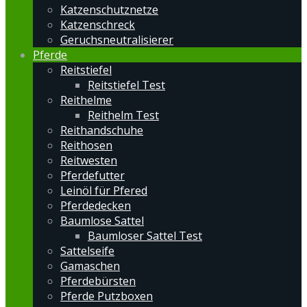
Katzenschutznetze
Katzenschreck
Geruchsneutralisierer
Pferde
Reitstiefel
Reitstiefel Test
Reithelme
Reithelm Test
Reithandschuhe
Reithosen
Reitwesten
Pferdefutter
Leinöl für Pfered
Pferdedecken
Baumlose Sattel
Baumloser Sattel Test
Sattelseife
Gamaschen
Pferdebürsten
Pferde Putzboxen