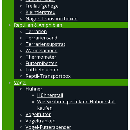
Freilaufgehege
Kleintierstreu
Nager-Transportboxen
Reptilien & Amphibien
Terrarien
Terrariensand
Terrariensupstrat
Wärmelampen
Thermometer
Futterpibetten
Luftbefeuchter
Reptil-Transportbox
Vögel
Hühner
Hühnerstall
Wie Sie ihren perfekten Hühnerstall
kaufen
Vogelfutter
Vogeltränken
Vogel-Futterspender