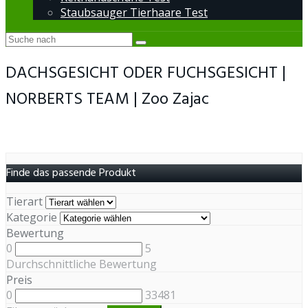
Staubsauger Tierhaare Test
DACHSGESICHT ODER FUCHSGESICHT |
NORBERTS TEAM | Zoo Zajac
Finde das passende Produkt
Tierart
Kategorie
Bewertung
0
5
Durchschnittliche Bewertung
Preis
0
33481