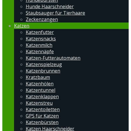
Hundebürsten
Hunde Haarschneider
Staubsauger für Tierhaare
Zeckenzangen
Katzen
Katzenfutter
Katzensnacks
Katzenmilch
Katzennäpfe
Katzen-Futterautomaten
Katzenspielzeug
Katzenbrunnen
Kratzbaum
Katzenhölen
Katzentunnel
Katzenklappen
Katzenstreu
Katzentoiletten
GPS für Katzen
Katzenbürsten
Katzen Haarschneider