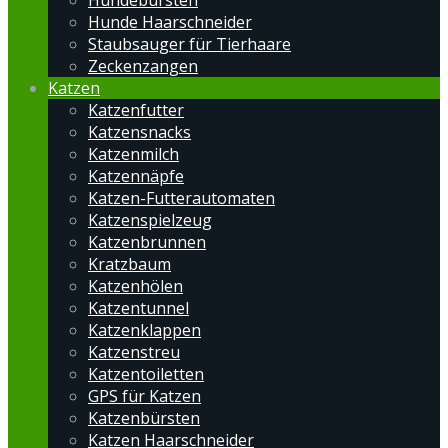
Hundebürsten
Hunde Haarschneider
Staubsauger für Tierhaare
Zeckenzangen
Katzen
Katzenfutter
Katzensnacks
Katzenmilch
Katzennäpfe
Katzen-Futterautomaten
Katzenspielzeug
Katzenbrunnen
Kratzbaum
Katzenhölen
Katzentunnel
Katzenklappen
Katzenstreu
Katzentoiletten
GPS für Katzen
Katzenbürsten
Katzen Haarschneider