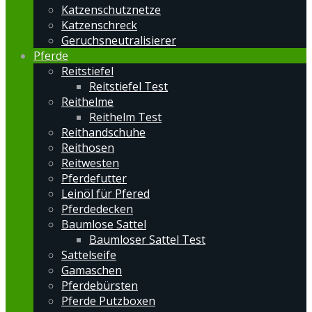
Katzenschutznetze
Katzenschreck
Geruchsneutralisierer
Pferde
Reitstiefel
Reitstiefel Test
Reithelme
Reithelm Test
Reithandschuhe
Reithosen
Reitwesten
Pferdefutter
Leinöl für Pfered
Pferdedecken
Baumlose Sattel
Baumloser Sattel Test
Sattelseife
Gamaschen
Pferdebürsten
Pferde Putzboxen