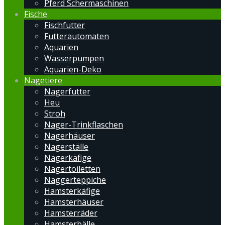
Pferd Schermaschinen
Fische
Fischfutter
Futterautomaten
Aquarien
Wasserpumpen
Aquarien-Deko
Nagetiere
Nagerfutter
Heu
Stroh
Nager-Trinkflaschen
Nagerhäuser
Nagerställe
Nagerkäfige
Nagertoiletten
Naggerteppiche
Hamsterkäfige
Hamsterhäuser
Hamsterräder
Hamsterbälle