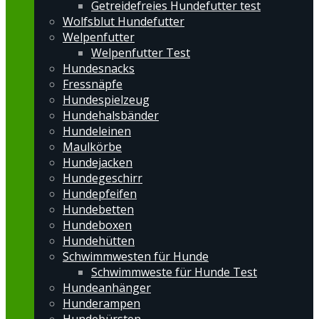
Getreidefreies Hundefutter test
Wolfsblut Hundefutter
Welpenfutter
Welpenfutter Test
Hundesnacks
Fressnäpfe
Hundespielzeug
Hundehalsbänder
Hundeleinen
Maulkörbe
Hundejacken
Hundegeschirr
Hundepfeifen
Hundebetten
Hundeboxen
Hundehütten
Schwimmwesten für Hunde
Schwimmweste für Hunde Test
Hundeanhänger
Hunderampen