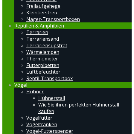
Freilaufgehege
Kleintierstreu
Nager-Transportboxen
Reptilien & Amphibien
Terrarien
Terrariensand
Terrariensupstrat
Wärmelampen
Thermometer
Futterpibetten
Luftbefeuchter
Reptil-Transportbox
Vögel
Hühner
Hühnerstall
Wie Sie ihren perfekten Hühnerstall
kaufen
Vogelfutter
Vogeltränken
Vogel-Futterspender