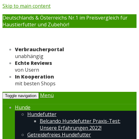
Skip to main content
Deutschlands & Österreichs Nr.1 im Preisvergleich für
Haustierfutter und Zubehör!
Verbraucherportal
unabhängig
Echte Reviews
von Usern
In Kooperation
mit besten Shops
Menü
Toggle navigation
Hunde
Hundefutter
Belcando Hundefutter Praxis-Test:
Unsere Erfahrungen 2022!
Getreidefreies Hundefutter