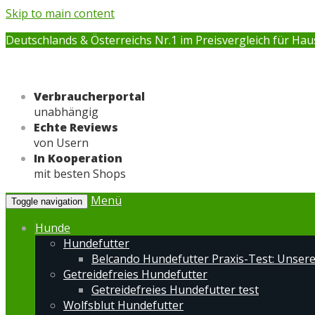
Skip to main content
Deutschlands & Österreichs Nr.1 im Preisvergleich für Hau
Verbraucherportal
unabhängig
Echte Reviews
von Usern
In Kooperation
mit besten Shops
Menü
Toggle navigation
Hunde
Hundefutter
Belcando Hundefutter Praxis-Test: Unser
Getreidefreies Hundefutter
Getreidefreies Hundefutter test
Wolfsblut Hundefutter