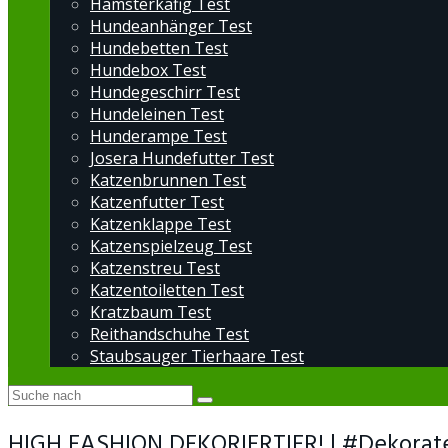
Hamsterkäfig Test
Hundeanhänger Test
Hundebetten Test
Hundebox Test
Hundegeschirr Test
Hundeleinen Test
Hunderampe Test
Josera Hundefutter Test
Katzenbrunnen Test
Katzenfutter Test
Katzenklappe Test
Katzenspielzeug Test
Katzenstreu Test
Katzentoiletten Test
Kratzbaum Test
Reithandschuhe Test
Staubsauger Tierhaare Test
HIGH FASHION DEKORIERTIER! | #Dekorate