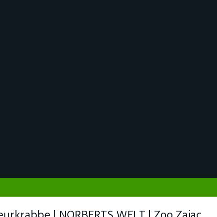
urkrabbe | NORBERTS WELT | Zoo Zajac