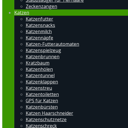
Staubsauger für Tierhaare
Zeckenzangen
Katzen
Katzenfutter
Katzensnacks
Katzenmilch
Katzennäpfe
Katzen-Futterautomaten
Katzenspielzeug
Katzenbrunnen
Kratzbaum
Katzenhölen
Katzentunnel
Katzenklappen
Katzenstreu
Katzentoiletten
GPS für Katzen
Katzenbürsten
Katzen Haarschneider
Katzenschutznetze
Katzenschreck