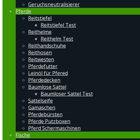
Geruchsneutralisierer
Pferde
Reitstiefel
Reitstiefel Test
Reithelme
Reithelm Test
Reithandschuhe
Reithosen
Reitwesten
Pferdefutter
Leinöl für Pfered
Pferdedecken
Baumlose Sattel
Baumloser Sattel Test
Sattelseife
Gamaschen
Pferdebürsten
Pferde Putzboxen
Pferd Schermaschinen
Fische