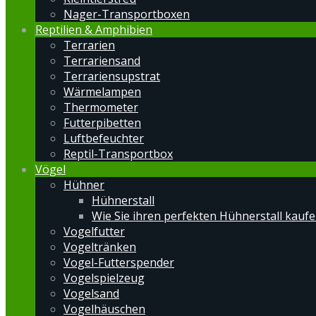
Nager-Transportboxen
Reptilien & Amphibien
Terrarien
Terrariensand
Terrariensupstrat
Wärmelampen
Thermometer
Futterpibetten
Luftbefeuchter
Reptil-Transportbox
Vögel
Hühner
Hühnerstall
Wie Sie ihren perfekten Hühnerstall kauf
Vogelfutter
Vogeltränken
Vogel-Futterspender
Vogelspielzeug
Vogelsand
Vogelhäuschen