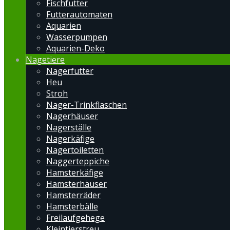
Fischfutter
Futterautomaten
Aquarien
Wasserpumpen
Aquarien-Deko
Nagetiere
Nagerfutter
Heu
Stroh
Nager-Trinkflaschen
Nagerhäuser
Nagerställe
Nagerkäfige
Nagertoiletten
Naggerteppiche
Hamsterkäfige
Hamsterhäuser
Hamsterräder
Hamsterbälle
Freilaufgehege
Kleintierstreu