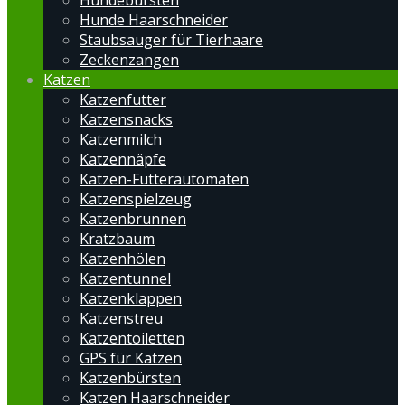
Hundebürsten
Hunde Haarschneider
Staubsauger für Tierhaare
Zeckenzangen
Katzen
Katzenfutter
Katzensnacks
Katzenmilch
Katzennäpfe
Katzen-Futterautomaten
Katzenspielzeug
Katzenbrunnen
Kratzbaum
Katzenhölen
Katzentunnel
Katzenklappen
Katzenstreu
Katzentoiletten
GPS für Katzen
Katzenbürsten
Katzen Haarschneider