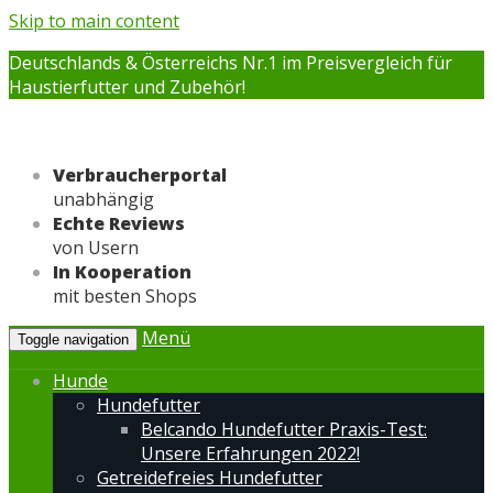
Skip to main content
Deutschlands & Österreichs Nr.1 im Preisvergleich für
Haustierfutter und Zubehör!
Verbraucherportal
unabhängig
Echte Reviews
von Usern
In Kooperation
mit besten Shops
Menü
Toggle navigation
Hunde
Hundefutter
Belcando Hundefutter Praxis-Test:
Unsere Erfahrungen 2022!
Getreidefreies Hundefutter