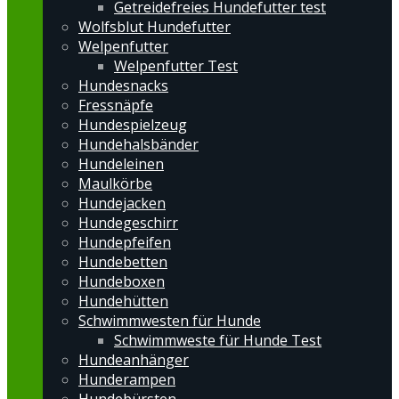
Getreidefreies Hundefutter test
Wolfsblut Hundefutter
Welpenfutter
Welpenfutter Test
Hundesnacks
Fressnäpfe
Hundespielzeug
Hundehalsbänder
Hundeleinen
Maulkörbe
Hundejacken
Hundegeschirr
Hundepfeifen
Hundebetten
Hundeboxen
Hundehütten
Schwimmwesten für Hunde
Schwimmweste für Hunde Test
Hundeanhänger
Hunderampen