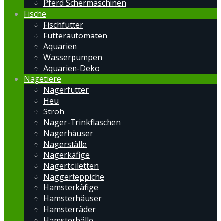
Pferd Schermaschinen
Fische
Fischfutter
Futterautomaten
Aquarien
Wasserpumpen
Aquarien-Deko
Nagetiere
Nagerfutter
Heu
Stroh
Nager-Trinkflaschen
Nagerhäuser
Nagerställe
Nagerkäfige
Nagertoiletten
Naggerteppiche
Hamsterkäfige
Hamsterhäuser
Hamsterräder
Hamsterbälle