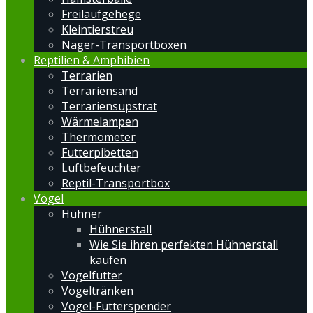
Freilaufgehege
Kleintierstreu
Nager-Transportboxen
Reptilien & Amphibien
Terrarien
Terrariensand
Terrariensupstrat
Wärmelampen
Thermometer
Futterpibetten
Luftbefeuchter
Reptil-Transportbox
Vögel
Hühner
Hühnerstall
Wie Sie ihren perfekten Hühnerstall
kaufen
Vogelfutter
Vogeltränken
Vogel-Futterspender