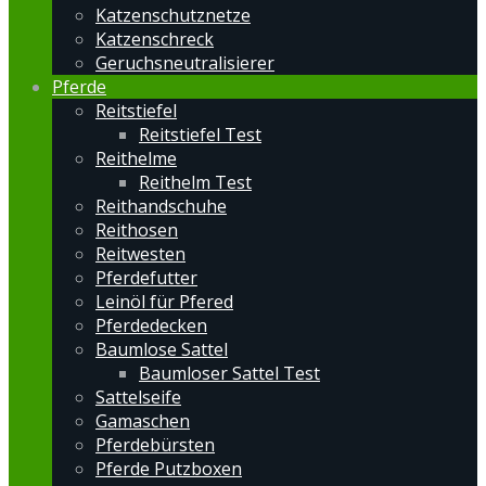
Katzenschutznetze
Katzenschreck
Geruchsneutralisierer
Pferde
Reitstiefel
Reitstiefel Test
Reithelme
Reithelm Test
Reithandschuhe
Reithosen
Reitwesten
Pferdefutter
Leinöl für Pfered
Pferdedecken
Baumlose Sattel
Baumloser Sattel Test
Sattelseife
Gamaschen
Pferdebürsten
Pferde Putzboxen