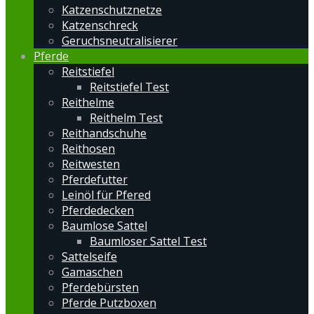
Katzenschutznetze
Katzenschreck
Geruchsneutralisierer
Pferde
Reitstiefel
Reitstiefel Test
Reithelme
Reithelm Test
Reithandschuhe
Reithosen
Reitwesten
Pferdefutter
Leinöl für Pfered
Pferdedecken
Baumlose Sattel
Baumloser Sattel Test
Sattelseife
Gamaschen
Pferdebürsten
Pferde Putzboxen