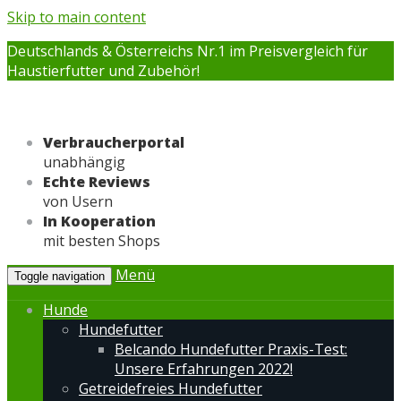
Skip to main content
Deutschlands & Österreichs Nr.1 im Preisvergleich für
Haustierfutter und Zubehör!
Verbraucherportal
unabhängig
Echte Reviews
von Usern
In Kooperation
mit besten Shops
Menü
Toggle navigation
Hunde
Hundefutter
Belcando Hundefutter Praxis-Test:
Unsere Erfahrungen 2022!
Getreidefreies Hundefutter