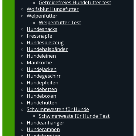
Getreidefreies Hundefutter test
Wolfsblut Hundefutter
Welpenfutter
Welpenfutter Test
Hundesnacks
Fressnäpfe
Hundespielzeug
Hundehalsbänder
Hundeleinen
Maulkörbe
Hundejacken
Hundegeschirr
Hundepfeifen
Hundebetten
Hundeboxen
Hundehütten
Schwimmwesten für Hunde
Schwimmweste für Hunde Test
Hundeanhänger
Hunderampen