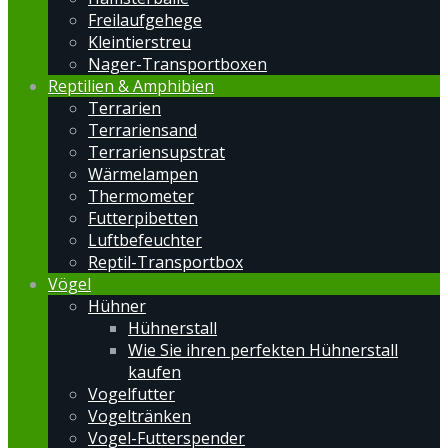
Freilaufgehege
Kleintierstreu
Nager-Transportboxen
Reptilien & Amphibien
Terrarien
Terrariensand
Terrariensupstrat
Wärmelampen
Thermometer
Futterpibetten
Luftbefeuchter
Reptil-Transportbox
Vögel
Hühner
Hühnerstall
Wie Sie ihren perfekten Hühnerstall
kaufen
Vogelfutter
Vogeltränken
Vogel-Futterspender