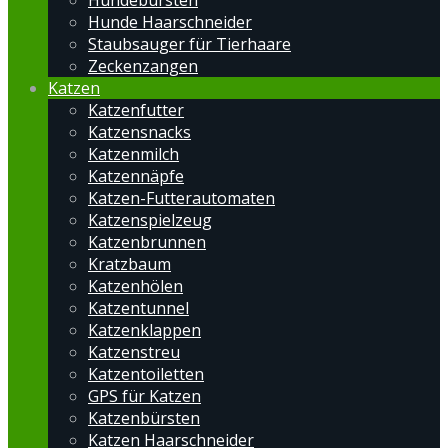
Hundebürsten
Hunde Haarschneider
Staubsauger für Tierhaare
Zeckenzangen
Katzen
Katzenfutter
Katzensnacks
Katzenmilch
Katzennäpfe
Katzen-Futterautomaten
Katzenspielzeug
Katzenbrunnen
Kratzbaum
Katzenhölen
Katzentunnel
Katzenklappen
Katzenstreu
Katzentoiletten
GPS für Katzen
Katzenbürsten
Katzen Haarschneider