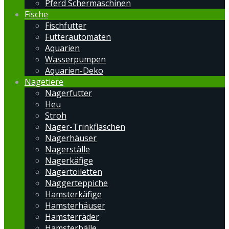
Pferd Schermaschinen
Fische
Fischfutter
Futterautomaten
Aquarien
Wasserpumpen
Aquarien-Deko
Nagetiere
Nagerfutter
Heu
Stroh
Nager-Trinkflaschen
Nagerhäuser
Nagerställe
Nagerkäfige
Nagertoiletten
Naggerteppiche
Hamsterkäfige
Hamsterhäuser
Hamsterräder
Hamsterbälle