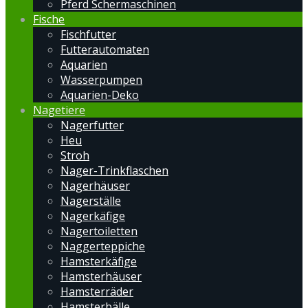
Pferd Schermaschinen
Fische
Fischfutter
Futterautomaten
Aquarien
Wasserpumpen
Aquarien-Deko
Nagetiere
Nagerfutter
Heu
Stroh
Nager-Trinkflaschen
Nagerhäuser
Nagerställe
Nagerkäfige
Nagertoiletten
Naggerteppiche
Hamsterkäfige
Hamsterhäuser
Hamsterräder
Hamsterbälle