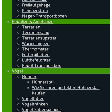
Freilaufgehege
Kleintierstreu
Nager-Transportboxen
Reptilien & Amphibien
Terrarien
Terrariensand
Terrariensupstrat
Wärmelampen
Thermometer
Futterpibetten
Luftbefeuchter
Reptil-Transportbox
Vögel
Hühner
Hühnerstall
Wie Sie ihren perfekten Hühnerstall
kaufen
Vogelfutter
Vogeltränken
Vogel-Futterspender