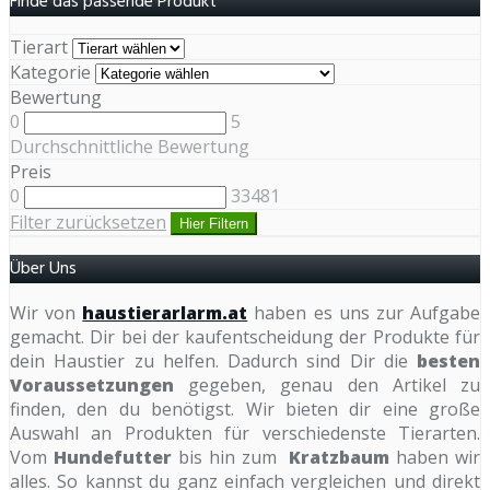
Finde das passende Produkt
Tierart
Kategorie
Bewertung
0
5
Durchschnittliche Bewertung
Preis
0
33481
Filter zurücksetzen
Hier Filtern
Über Uns
Wir von
haustierarlarm.at
haben es uns zur Aufgabe
gemacht. Dir bei der kaufentscheidung der Produkte für
dein Haustier zu helfen. Dadurch sind Dir die
besten
Voraussetzungen
gegeben, genau den Artikel zu
finden, den du benötigst. Wir bieten dir eine große
Auswahl an Produkten für verschiedenste Tierarten.
Vom
Hundefutter
bis hin zum
Kratzbaum
haben wir
alles. So kannst du ganz einfach vergleichen und direkt