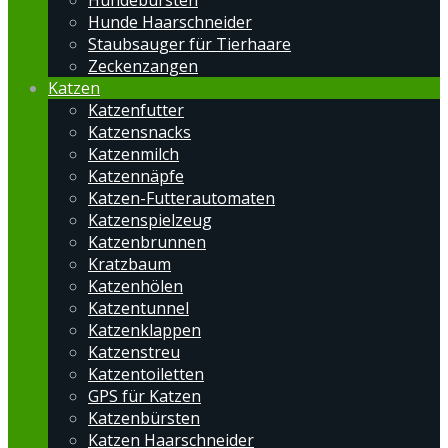
Hundebürsten
Hunde Haarschneider
Staubsauger für Tierhaare
Zeckenzangen
Katzen
Katzenfutter
Katzensnacks
Katzenmilch
Katzennäpfe
Katzen-Futterautomaten
Katzenspielzeug
Katzenbrunnen
Kratzbaum
Katzenhölen
Katzentunnel
Katzenklappen
Katzenstreu
Katzentoiletten
GPS für Katzen
Katzenbürsten
Katzen Haarschneider