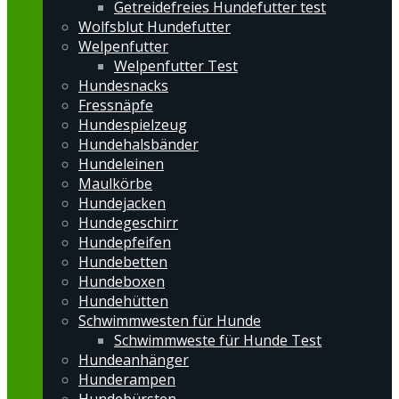
Getreidefreies Hundefutter test
Wolfsblut Hundefutter
Welpenfutter
Welpenfutter Test
Hundesnacks
Fressnäpfe
Hundespielzeug
Hundehalsbänder
Hundeleinen
Maulkörbe
Hundejacken
Hundegeschirr
Hundepfeifen
Hundebetten
Hundeboxen
Hundehütten
Schwimmwesten für Hunde
Schwimmweste für Hunde Test
Hundeanhänger
Hunderampen