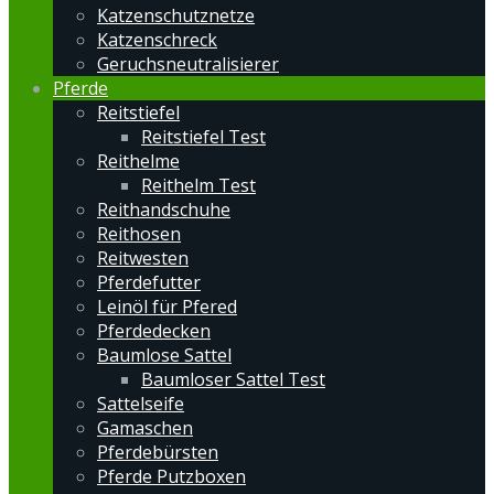
Katzenschutznetze
Katzenschreck
Geruchsneutralisierer
Pferde
Reitstiefel
Reitstiefel Test
Reithelme
Reithelm Test
Reithandschuhe
Reithosen
Reitwesten
Pferdefutter
Leinöl für Pfered
Pferdedecken
Baumlose Sattel
Baumloser Sattel Test
Sattelseife
Gamaschen
Pferdebürsten
Pferde Putzboxen