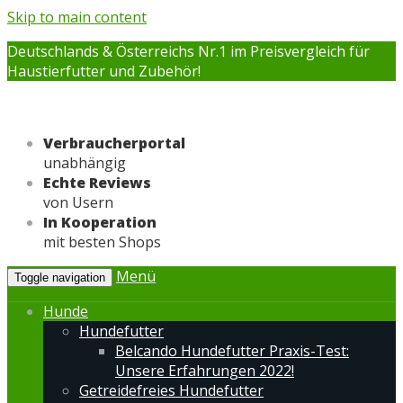
Skip to main content
Deutschlands & Österreichs Nr.1 im Preisvergleich für
Haustierfutter und Zubehör!
Verbraucherportal
unabhängig
Echte Reviews
von Usern
In Kooperation
mit besten Shops
Menü
Toggle navigation
Hunde
Hundefutter
Belcando Hundefutter Praxis-Test:
Unsere Erfahrungen 2022!
Getreidefreies Hundefutter