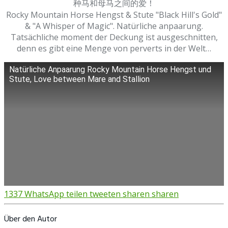
种马和母马之间的爱！
Rocky Mountain Horse Hengst & Stute "Black Hill's Gold"
& "A Whisper of Magic". Natürliche anpaarung.
Tatsächliche moment der Deckung ist ausgeschnitten,
denn es gibt eine Menge von perverts in der Welt…
Natürliche Anpaarung Rocky Mountain Horse Hengst und
Stute, Love between Mare and Stallion
1337
WhatsApp
teilen
tweeten
sharen
sharen
Über den Autor