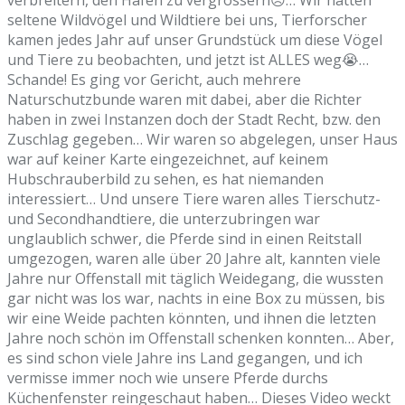
verbreitern, den Hafen zu vergrössern😣… Wir hatten
seltene Wildvögel und Wildtiere bei uns, Tierforscher
kamen jedes Jahr auf unser Grundstück um diese Vögel
und Tiere zu beobachten, und jetzt ist ALLES weg😭…
Schande! Es ging vor Gericht, auch mehrere
Naturschutzbunde waren mit dabei, aber die Richter
haben in zwei Instanzen doch der Stadt Recht, bzw. den
Zuschlag gegeben… Wir waren so abgelegen, unser Haus
war auf keiner Karte eingezeichnet, auf keinem
Hubschrauberbild zu sehen, es hat niemanden
interessiert… Und unsere Tiere waren alles Tierschutz-
und Secondhandtiere, die unterzubringen war
unglaublich schwer, die Pferde sind in einen Reitstall
umgezogen, waren alle über 20 Jahre alt, kannten viele
Jahre nur Offenstall mit täglich Weidegang, die wussten
gar nicht was los war, nachts in eine Box zu müssen, bis
wir eine Weide pachten könnten, und ihnen die letzten
Jahre noch schön im Offenstall schenken konnten… Aber,
es sind schon viele Jahre ins Land gegangen, und ich
vermisse immer noch wie unsere Pferde durchs
Küchenfenster reingeschaut haben… Dieses Video weckt