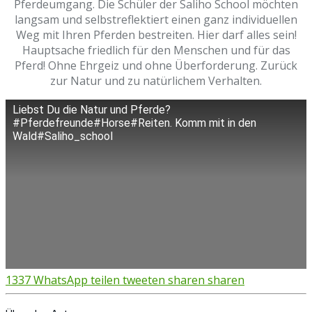
Pferdeumgang. Die Schüler der Saliho School möchten
langsam und selbstreflektiert einen ganz individuellen
Weg mit Ihren Pferden bestreiten. Hier darf alles sein!
Hauptsache friedlich für den Menschen und für das
Pferd! Ohne Ehrgeiz und ohne Überforderung. Zurück
zur Natur und zu natürlichem Verhalten.
Liebst Du die Natur und Pferde?
#Pferdefreunde#Horse#Reiten. Komm mit in den
Wald#Saliho_school
1337
WhatsApp
teilen
tweeten
sharen
sharen