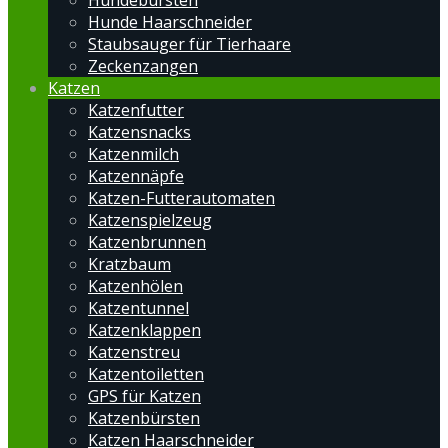
Hundebürsten
Hunde Haarschneider
Staubsauger für Tierhaare
Zeckenzangen
Katzen
Katzenfutter
Katzensnacks
Katzenmilch
Katzennäpfe
Katzen-Futterautomaten
Katzenspielzeug
Katzenbrunnen
Kratzbaum
Katzenhölen
Katzentunnel
Katzenklappen
Katzenstreu
Katzentoiletten
GPS für Katzen
Katzenbürsten
Katzen Haarschneider