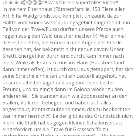
Uiiiiiiiiiiiii😍😍😍😍!!!!! Was für ein supertolles Video!!!
In meinem Elternhaus (Förstersfamilie, 150 Tiere aller
Art, 6 ha Waldgrundstück, komplett umzäunt, da zur
Hälfte vom Bundeswehrpübungsgebiet eingerahmt, ein
Teil von der Trave/Fluss) durften unsere Pferde auch
regelmässig den Wald unsicher machen😊! Wer einmal
dieses Leuchten, die Freude in den Augen der Pferde
gesehen hat, der bekommt nicht genug davon! Unser
Shetti, Energetiker durch und durch, kam immer nach
einer Weile als Erstes zu uns ins Haus (Haustür stand
dann immer offen), ist durch das Haus getappert, hat sich
seine Streicheleinheiten und ein Leckerli abgeholt, hat
unseren ältesten Jagdhund abgeholt (sein bester
Freund), und ab ging’s dann im Galopp wieder zu den
anderen😂… Sie standen auch wie Zoobesucher an den
Ställen, Volleren, Gehegen, und haben sich alles
angeschaut, Kontakt aufgenommen, das zu beobachten
war immer herrlich😍! Leider gibt es das Grundstück nicht
mehr, die Stadt hat es gegen kleinen Schadensersatz
eingefordert, um die Trave für Grossschiffe zu