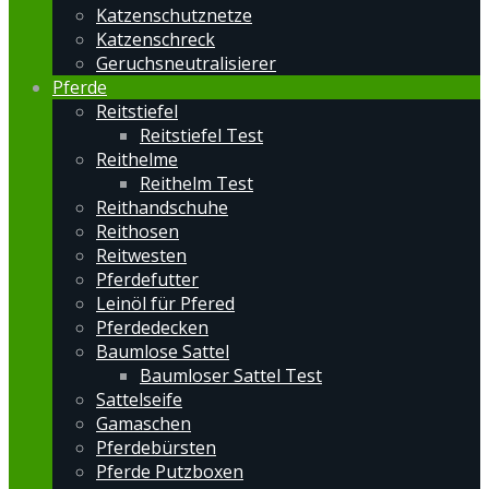
Katzenschutznetze
Katzenschreck
Geruchsneutralisierer
Pferde
Reitstiefel
Reitstiefel Test
Reithelme
Reithelm Test
Reithandschuhe
Reithosen
Reitwesten
Pferdefutter
Leinöl für Pfered
Pferdedecken
Baumlose Sattel
Baumloser Sattel Test
Sattelseife
Gamaschen
Pferdebürsten
Pferde Putzboxen