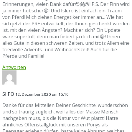
Erinnerungen, vielen Dank dafür😍🤗😘! P.S. Der Finn wird
ja immer hübscher😍! Und Islero ist einfach ein Traum
von Pferd! Mich ziehen Energetiker immer an… Wie hat
sich jetzt der PRE entwickelt, der Ihnen geschenkt worden
ist, mit den vielen Ängsten? Macht er sich? Ein Update
wäre supertoll, denn man fiebert ja doch mit😁! Ihnen
alles Gute in diesen schweren Zeiten, und trotz Allem eine
friedvolle Advents- und Weihnachtszeit! Auch für die
Pferde und Familie!
Antworten
SI PO
12. Dezember 2020 um 15:10
Danke für das Mitteilen Deiner Geschichte: wunderschön
und so traurig zugleich, weil alles der Masse Mensch
nachgeben muss, bis die Natur vor Wut platzt! Hatte
ähnliches Offenstallglück mit unseren Ponys als
Teenager erleben dürfen, hatte keine Ahnung, welches