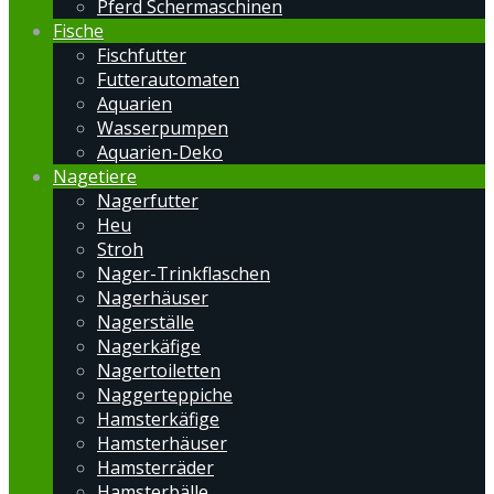
Pferd Schermaschinen
Fische
Fischfutter
Futterautomaten
Aquarien
Wasserpumpen
Aquarien-Deko
Nagetiere
Nagerfutter
Heu
Stroh
Nager-Trinkflaschen
Nagerhäuser
Nagerställe
Nagerkäfige
Nagertoiletten
Naggerteppiche
Hamsterkäfige
Hamsterhäuser
Hamsterräder
Hamsterbälle