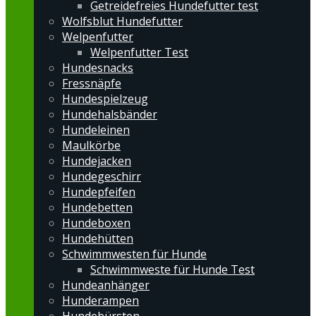
Getreidefreies Hundefutter test
Wolfsblut Hundefutter
Welpenfutter
Welpenfutter Test
Hundesnacks
Fressnäpfe
Hundespielzeug
Hundehalsbänder
Hundeleinen
Maulkörbe
Hundejacken
Hundegeschirr
Hundepfeifen
Hundebetten
Hundeboxen
Hundehütten
Schwimmwesten für Hunde
Schwimmweste für Hunde Test
Hundeanhänger
Hunderampen