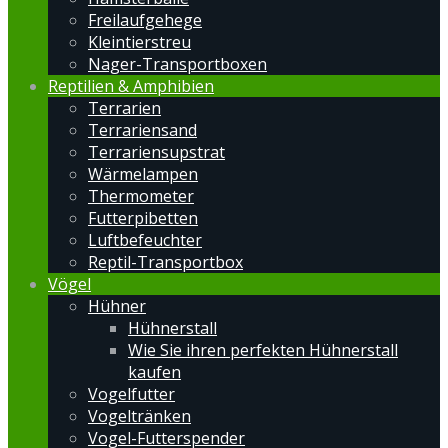
Freilaufgehege
Kleintierstreu
Nager-Transportboxen
Reptilien & Amphibien
Terrarien
Terrariensand
Terrariensupstrat
Wärmelampen
Thermometer
Futterpibetten
Luftbefeuchter
Reptil-Transportbox
Vögel
Hühner
Hühnerstall
Wie Sie ihren perfekten Hühnerstall
kaufen
Vogelfutter
Vogeltränken
Vogel-Futterspender