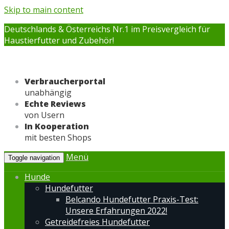
Skip to main content
Deutschlands & Österreichs Nr.1 im Preisvergleich für
Haustierfutter und Zubehör!
Verbraucherportal
unabhängig
Echte Reviews
von Usern
In Kooperation
mit besten Shops
Menü
Toggle navigation
Hunde
Hundefutter
Belcando Hundefutter Praxis-Test:
Unsere Erfahrungen 2022!
Getreidefreies Hundefutter