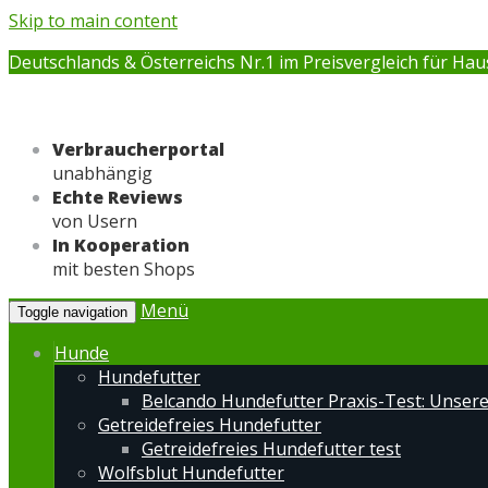
Skip to main content
Deutschlands & Österreichs Nr.1 im Preisvergleich für Hau
Verbraucherportal
unabhängig
Echte Reviews
von Usern
In Kooperation
mit besten Shops
Menü
Toggle navigation
Hunde
Hundefutter
Belcando Hundefutter Praxis-Test: Unser
Getreidefreies Hundefutter
Getreidefreies Hundefutter test
Wolfsblut Hundefutter