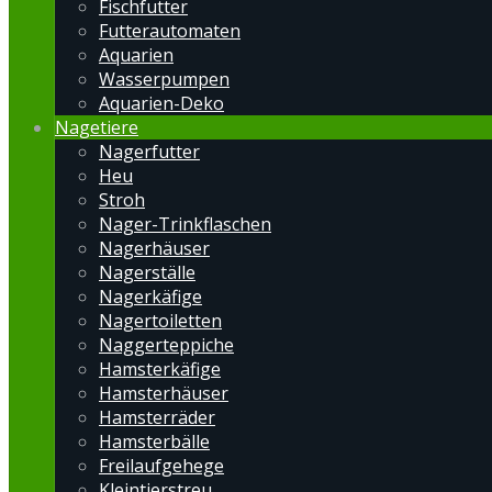
Fischfutter
Futterautomaten
Aquarien
Wasserpumpen
Aquarien-Deko
Nagetiere
Nagerfutter
Heu
Stroh
Nager-Trinkflaschen
Nagerhäuser
Nagerställe
Nagerkäfige
Nagertoiletten
Naggerteppiche
Hamsterkäfige
Hamsterhäuser
Hamsterräder
Hamsterbälle
Freilaufgehege
Kleintierstreu