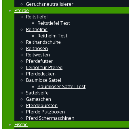
Geruchsneutralisierer
Pferde
Reitstiefel
Reitstiefel Test
Reithelme
Reithelm Test
Reithandschuhe
Reithosen
Reitwesten
Pferdefutter
Leinöl für Pfered
Pferdedecken
Baumlose Sattel
Baumloser Sattel Test
Sattelseife
Gamaschen
Pferdebürsten
Pferde Putzboxen
Pferd Schermaschinen
Fische