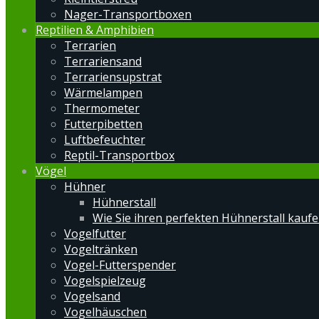
Nager-Transportboxen
Reptilien & Amphibien
Terrarien
Terrariensand
Terrariensupstrat
Wärmelampen
Thermometer
Futterpibetten
Luftbefeuchter
Reptil-Transportbox
Vögel
Hühner
Hühnerstall
Wie Sie ihren perfekten Hühnerstall kauf
Vogelfutter
Vogeltränken
Vogel-Futterspender
Vogelspielzeug
Vogelsand
Vogelhäuschen