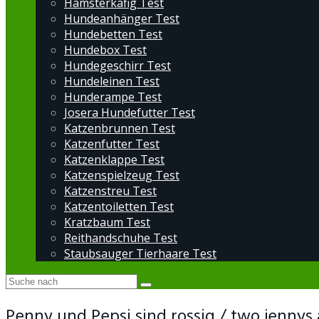
Hamsterkäfig Test
Hundeanhänger Test
Hundebetten Test
Hundebox Test
Hundegeschirr Test
Hundeleinen Test
Hunderampe Test
Josera Hundefutter Test
Katzenbrunnen Test
Katzenfutter Test
Katzenklappe Test
Katzenspielzeug Test
Katzenstreu Test
Katzentoiletten Test
Kratzbaum Test
Reithandschuhe Test
Staubsauger Tierhaare Test
Penny und Pepsi sind rossig / two jennys 