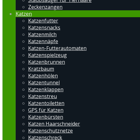
Staubsauger für Tierhaare
Zeckenzangen
Katzen
Katzenfutter
Katzensnacks
Katzenmilch
Katzennäpfe
Katzen-Futterautomaten
Katzenspielzeug
Katzenbrunnen
Kratzbaum
Katzenhölen
Katzentunnel
Katzenklappen
Katzenstreu
Katzentoiletten
GPS für Katzen
Katzenbürsten
Katzen Haarschneider
Katzenschutznetze
Katzenschreck