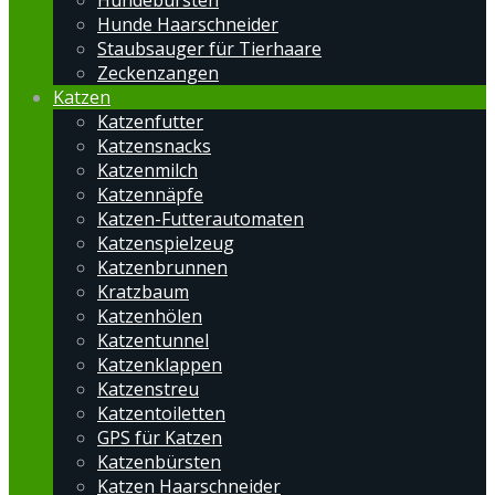
Hundebürsten
Hunde Haarschneider
Staubsauger für Tierhaare
Zeckenzangen
Katzen
Katzenfutter
Katzensnacks
Katzenmilch
Katzennäpfe
Katzen-Futterautomaten
Katzenspielzeug
Katzenbrunnen
Kratzbaum
Katzenhölen
Katzentunnel
Katzenklappen
Katzenstreu
Katzentoiletten
GPS für Katzen
Katzenbürsten
Katzen Haarschneider