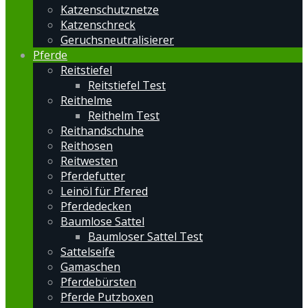
Katzenschutznetze
Katzenschreck
Geruchsneutralisierer
Pferde
Reitstiefel
Reitstiefel Test
Reithelme
Reithelm Test
Reithandschuhe
Reithosen
Reitwesten
Pferdefutter
Leinöl für Pfered
Pferdedecken
Baumlose Sattel
Baumloser Sattel Test
Sattelseife
Gamaschen
Pferdebürsten
Pferde Putzboxen