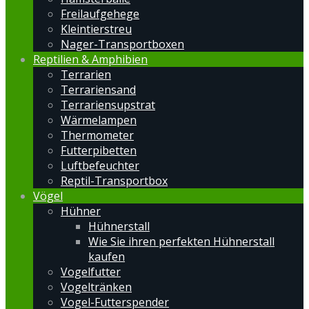
Freilaufgehege
Kleintierstreu
Nager-Transportboxen
Reptilien & Amphibien
Terrarien
Terrariensand
Terrariensupstrat
Wärmelampen
Thermometer
Futterpibetten
Luftbefeuchter
Reptil-Transportbox
Vögel
Hühner
Hühnerstall
Wie Sie ihren perfekten Hühnerstall
kaufen
Vogelfutter
Vogeltränken
Vogel-Futterspender