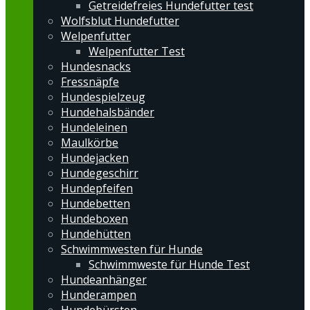
Getreidefreies Hundefutter test
Wolfsblut Hundefutter
Welpenfutter
Welpenfutter Test
Hundesnacks
Fressnäpfe
Hundespielzeug
Hundehalsbänder
Hundeleinen
Maulkörbe
Hundejacken
Hundegeschirr
Hundepfeifen
Hundebetten
Hundeboxen
Hundehütten
Schwimmwesten für Hunde
Schwimmweste für Hunde Test
Hundeanhänger
Hunderampen