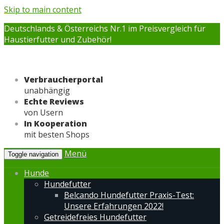
Skip to main content
Deutschlands & Österreichs Nr.1 im Preisvergleich für
Haustierfutter und Zubehör!
Verbraucherportal
unabhängig
Echte Reviews
von Usern
In Kooperation
mit besten Shops
Menü
Toggle navigation
Hunde
Hundefutter
Belcando Hundefutter Praxis-Test:
Unsere Erfahrungen 2022!
Getreidefreies Hundefutter