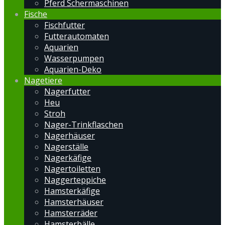
Pferd Schermaschinen
Fische
Fischfutter
Futterautomaten
Aquarien
Wasserpumpen
Aquarien-Deko
Nagetiere
Nagerfutter
Heu
Stroh
Nager-Trinkflaschen
Nagerhäuser
Nagerställe
Nagerkäfige
Nagertoiletten
Naggerteppiche
Hamsterkäfige
Hamsterhäuser
Hamsterräder
Hamsterbälle