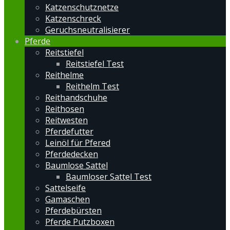
Katzenschutznetze
Katzenschreck
Geruchsneutralisierer
Pferde
Reitstiefel
Reitstiefel Test
Reithelme
Reithelm Test
Reithandschuhe
Reithosen
Reitwesten
Pferdefutter
Leinöl für Pfered
Pferdedecken
Baumlose Sattel
Baumloser Sattel Test
Sattelseife
Gamaschen
Pferdebürsten
Pferde Putzboxen