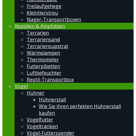
Freilaufgehege
Kleintierstreu
Nager-Transportboxen
Reptilien & Amphibien
Terrarien
Terrariensand
Terrariensupstrat
Wärmelampen
Thermometer
Futterpibetten
Luftbefeuchter
Reptil-Transportbox
Vögel
Hühner
Hühnerstall
Wie Sie ihren perfekten Hühnerstall
kaufen
Vogelfutter
Vogeltränken
Vogel-Futterspender