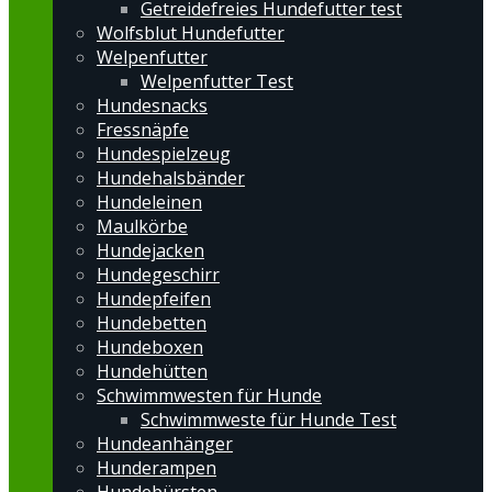
Getreidefreies Hundefutter test
Wolfsblut Hundefutter
Welpenfutter
Welpenfutter Test
Hundesnacks
Fressnäpfe
Hundespielzeug
Hundehalsbänder
Hundeleinen
Maulkörbe
Hundejacken
Hundegeschirr
Hundepfeifen
Hundebetten
Hundeboxen
Hundehütten
Schwimmwesten für Hunde
Schwimmweste für Hunde Test
Hundeanhänger
Hunderampen