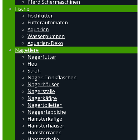
Pferd Schermaschinen
Fische
Fischfutter
Futterautomaten
Aquarien
Wasserpumpen
Aquarien-Deko
Nagetiere
Nagerfutter
Heu
Stroh
Nager-Trinkflaschen
Nagerhäuser
Nagerställe
Nagerkäfige
Nagertoiletten
Naggerteppiche
Hamsterkäfige
Hamsterhäuser
Hamsterräder
Hamsterbälle