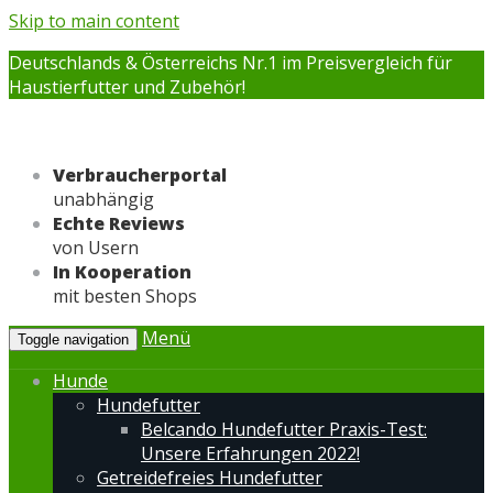
Skip to main content
Deutschlands & Österreichs Nr.1 im Preisvergleich für
Haustierfutter und Zubehör!
Verbraucherportal
unabhängig
Echte Reviews
von Usern
In Kooperation
mit besten Shops
Menü
Toggle navigation
Hunde
Hundefutter
Belcando Hundefutter Praxis-Test:
Unsere Erfahrungen 2022!
Getreidefreies Hundefutter