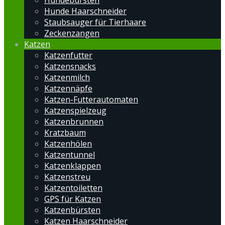
Hundebürsten
Hunde Haarschneider
Staubsauger für Tierhaare
Zeckenzangen
Katzen
Katzenfutter
Katzensnacks
Katzenmilch
Katzennäpfe
Katzen-Futterautomaten
Katzenspielzeug
Katzenbrunnen
Kratzbaum
Katzenhölen
Katzentunnel
Katzenklappen
Katzenstreu
Katzentoiletten
GPS für Katzen
Katzenbürsten
Katzen Haarschneider