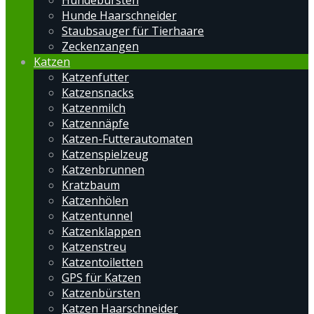
Hundebürsten
Hunde Haarschneider
Staubsauger für Tierhaare
Zeckenzangen
Katzen
Katzenfutter
Katzensnacks
Katzenmilch
Katzennäpfe
Katzen-Futterautomaten
Katzenspielzeug
Katzenbrunnen
Kratzbaum
Katzenhölen
Katzentunnel
Katzenklappen
Katzenstreu
Katzentoiletten
GPS für Katzen
Katzenbürsten
Katzen Haarschneider