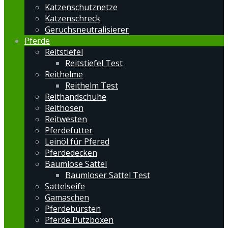
Katzenschutznetze
Katzenschreck
Geruchsneutralisierer
Pferde
Reitstiefel
Reitstiefel Test
Reithelme
Reithelm Test
Reithandschuhe
Reithosen
Reitwesten
Pferdefutter
Leinöl für Pfered
Pferdedecken
Baumlose Sattel
Baumloser Sattel Test
Sattelseife
Gamaschen
Pferdebürsten
Pferde Putzboxen