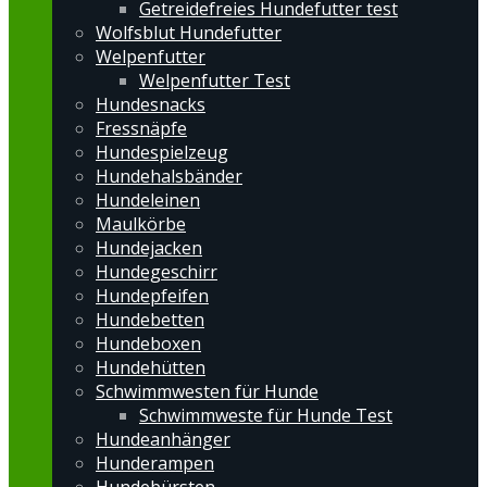
Getreidefreies Hundefutter test
Wolfsblut Hundefutter
Welpenfutter
Welpenfutter Test
Hundesnacks
Fressnäpfe
Hundespielzeug
Hundehalsbänder
Hundeleinen
Maulkörbe
Hundejacken
Hundegeschirr
Hundepfeifen
Hundebetten
Hundeboxen
Hundehütten
Schwimmwesten für Hunde
Schwimmweste für Hunde Test
Hundeanhänger
Hunderampen