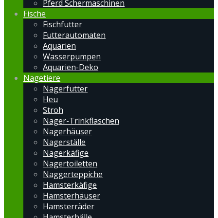
Pferd Schermaschinen
Fische
Fischfutter
Futterautomaten
Aquarien
Wasserpumpen
Aquarien-Deko
Nagetiere
Nagerfutter
Heu
Stroh
Nager-Trinkflaschen
Nagerhäuser
Nagerställe
Nagerkäfige
Nagertoiletten
Naggerteppiche
Hamsterkäfige
Hamsterhäuser
Hamsterräder
Hamsterbälle