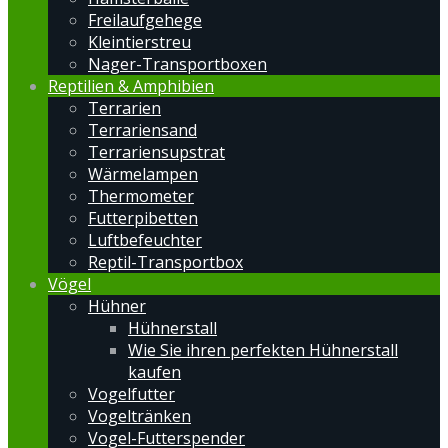
Freilaufgehege
Kleintierstreu
Nager-Transportboxen
Reptilien & Amphibien
Terrarien
Terrariensand
Terrariensupstrat
Wärmelampen
Thermometer
Futterpibetten
Luftbefeuchter
Reptil-Transportbox
Vögel
Hühner
Hühnerstall
Wie Sie ihren perfekten Hühnerstall
kaufen
Vogelfutter
Vogeltränken
Vogel-Futterspender