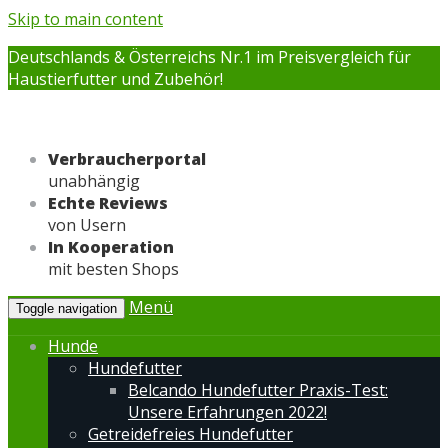
Skip to main content
Deutschlands & Österreichs Nr.1 im Preisvergleich für
Haustierfutter und Zubehör!
Verbraucherportal
unabhängig
Echte Reviews
von Usern
In Kooperation
mit besten Shops
Menü
Toggle navigation
Hunde
Hundefutter
Belcando Hundefutter Praxis-Test:
Unsere Erfahrungen 2022!
Getreidefreies Hundefutter