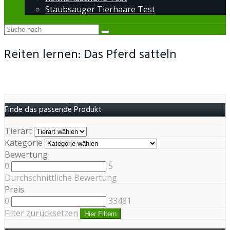
Staubsauger Tierhaare Test
Reiten lernen: Das Pferd satteln
Finde das passende Produkt
Tierart
Kategorie
Bewertung
0
5
Durchschnittliche Bewertung
Preis
0
33481
Filter zurücksetzen
Hier Filtern