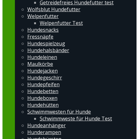
Getreidefreies Hundefutter test
Wolfsblut Hundefutter
Welpenfutter
Welpenfutter Test
Hundesnacks
Fressnäpfe
Hundespielzeug
Hundehalsbänder
Hundeleinen
Maulkörbe
Hundejacken
Hundegeschirr
Hundepfeifen
Hundebetten
Hundeboxen
Hundehütten
Schwimmwesten für Hunde
Schwimmweste für Hunde Test
Hundeanhänger
Hunderampen