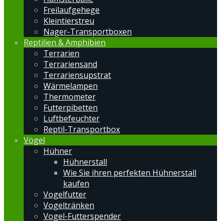
Freilaufgehege
Kleintierstreu
Nager-Transportboxen
Reptilien & Amphibien
Terrarien
Terrariensand
Terrariensupstrat
Wärmelampen
Thermometer
Futterpibetten
Luftbefeuchter
Reptil-Transportbox
Vögel
Hühner
Hühnerstall
Wie Sie ihren perfekten Hühnerstall
kaufen
Vogelfutter
Vogeltränken
Vogel-Futterspender