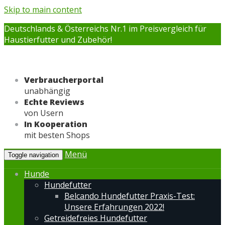
Skip to main content
Deutschlands & Österreichs Nr.1 im Preisvergleich für
Haustierfutter und Zubehör!
Verbraucherportal
unabhängig
Echte Reviews
von Usern
In Kooperation
mit besten Shops
Menü
Toggle navigation
Hunde
Hundefutter
Belcando Hundefutter Praxis-Test:
Unsere Erfahrungen 2022!
Getreidefreies Hundefutter