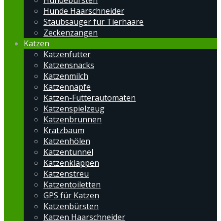
Hundebürsten
Hunde Haarschneider
Staubsauger für Tierhaare
Zeckenzangen
Katzen
Katzenfutter
Katzensnacks
Katzenmilch
Katzennäpfe
Katzen-Futterautomaten
Katzenspielzeug
Katzenbrunnen
Kratzbaum
Katzenhölen
Katzentunnel
Katzenklappen
Katzenstreu
Katzentoiletten
GPS für Katzen
Katzenbürsten
Katzen Haarschneider