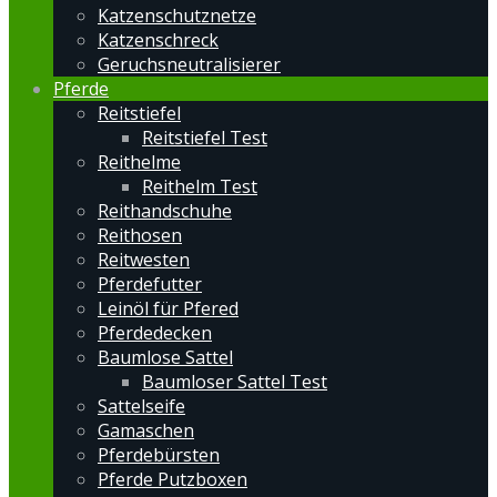
Katzenschutznetze
Katzenschreck
Geruchsneutralisierer
Pferde
Reitstiefel
Reitstiefel Test
Reithelme
Reithelm Test
Reithandschuhe
Reithosen
Reitwesten
Pferdefutter
Leinöl für Pfered
Pferdedecken
Baumlose Sattel
Baumloser Sattel Test
Sattelseife
Gamaschen
Pferdebürsten
Pferde Putzboxen