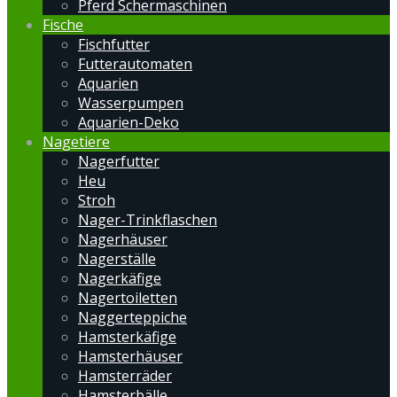
Pferd Schermaschinen
Fische
Fischfutter
Futterautomaten
Aquarien
Wasserpumpen
Aquarien-Deko
Nagetiere
Nagerfutter
Heu
Stroh
Nager-Trinkflaschen
Nagerhäuser
Nagerställe
Nagerkäfige
Nagertoiletten
Naggerteppiche
Hamsterkäfige
Hamsterhäuser
Hamsterräder
Hamsterbälle