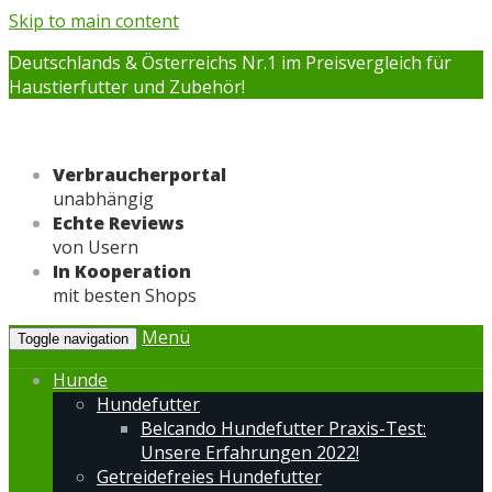
Skip to main content
Deutschlands & Österreichs Nr.1 im Preisvergleich für
Haustierfutter und Zubehör!
Verbraucherportal
unabhängig
Echte Reviews
von Usern
In Kooperation
mit besten Shops
Menü
Toggle navigation
Hunde
Hundefutter
Belcando Hundefutter Praxis-Test:
Unsere Erfahrungen 2022!
Getreidefreies Hundefutter