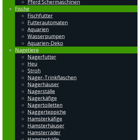
Pferd Schermaschinen
Fische
Fischfutter
Futterautomaten
Aquarien
Wasserpumpen
Aquarien-Deko
Nagetiere
Nagerfutter
Heu
Stroh
Nager-Trinkflaschen
Nagerhäuser
Nagerställe
Nagerkäfige
Nagertoiletten
Naggerteppiche
Hamsterkäfige
Hamsterhäuser
Hamsterräder
Hamsterbälle