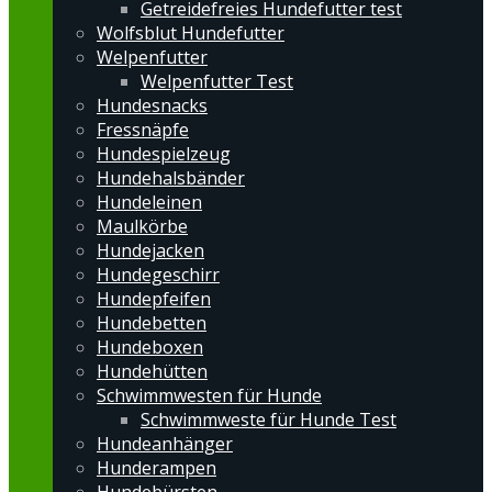
Getreidefreies Hundefutter test
Wolfsblut Hundefutter
Welpenfutter
Welpenfutter Test
Hundesnacks
Fressnäpfe
Hundespielzeug
Hundehalsbänder
Hundeleinen
Maulkörbe
Hundejacken
Hundegeschirr
Hundepfeifen
Hundebetten
Hundeboxen
Hundehütten
Schwimmwesten für Hunde
Schwimmweste für Hunde Test
Hundeanhänger
Hunderampen