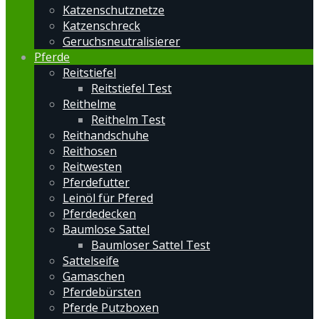
Katzenschutznetze
Katzenschreck
Geruchsneutralisierer
Pferde
Reitstiefel
Reitstiefel Test
Reithelme
Reithelm Test
Reithandschuhe
Reithosen
Reitwesten
Pferdefutter
Leinöl für Pfered
Pferdedecken
Baumlose Sattel
Baumloser Sattel Test
Sattelseife
Gamaschen
Pferdebürsten
Pferde Putzboxen