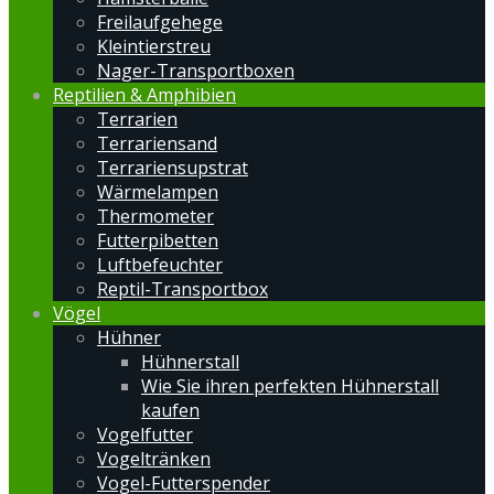
Freilaufgehege
Kleintierstreu
Nager-Transportboxen
Reptilien & Amphibien
Terrarien
Terrariensand
Terrariensupstrat
Wärmelampen
Thermometer
Futterpibetten
Luftbefeuchter
Reptil-Transportbox
Vögel
Hühner
Hühnerstall
Wie Sie ihren perfekten Hühnerstall
kaufen
Vogelfutter
Vogeltränken
Vogel-Futterspender