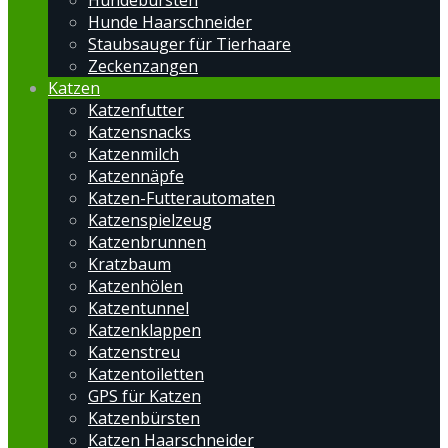
Hundebürsten
Hunde Haarschneider
Staubsauger für Tierhaare
Zeckenzangen
Katzen
Katzenfutter
Katzensnacks
Katzenmilch
Katzennäpfe
Katzen-Futterautomaten
Katzenspielzeug
Katzenbrunnen
Kratzbaum
Katzenhölen
Katzentunnel
Katzenklappen
Katzenstreu
Katzentoiletten
GPS für Katzen
Katzenbürsten
Katzen Haarschneider