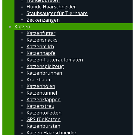
Hundebürsten
Hunde Haarschneider
Staubsauger für Tierhaare
Zeckenzangen
Katzen
Katzenfutter
Katzensnacks
Katzenmilch
Katzennäpfe
Katzen-Futterautomaten
Katzenspielzeug
Katzenbrunnen
Kratzbaum
Katzenhölen
Katzentunnel
Katzenklappen
Katzenstreu
Katzentoiletten
GPS für Katzen
Katzenbürsten
Katzen Haarschneider