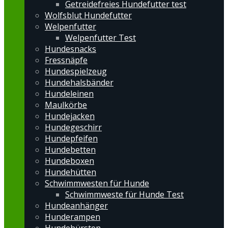
Getreidefreies Hundefutter test
Wolfsblut Hundefutter
Welpenfutter
Welpenfutter Test
Hundesnacks
Fressnäpfe
Hundespielzeug
Hundehalsbänder
Hundeleinen
Maulkörbe
Hundejacken
Hundegeschirr
Hundepfeifen
Hundebetten
Hundeboxen
Hundehütten
Schwimmwesten für Hunde
Schwimmweste für Hunde Test
Hundeanhänger
Hunderampen