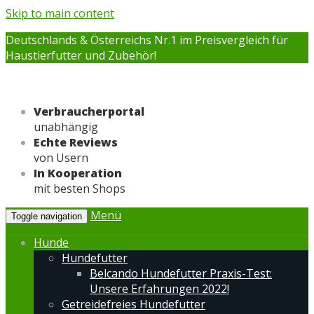
Skip to main content
Deutschlands & Österreichs Nr.1 im Preisvergleich für
Haustierfutter und Zubehör!
Verbraucherportal
unabhängig
Echte Reviews
von Usern
In Kooperation
mit besten Shops
Menü
Toggle navigation
Hunde
Hundefutter
Belcando Hundefutter Praxis-Test:
Unsere Erfahrungen 2022!
Getreidefreies Hundefutter