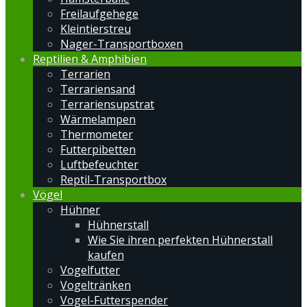
Freilaufgehege
Kleintierstreu
Nager-Transportboxen
Reptilien & Amphibien
Terrarien
Terrariensand
Terrariensupstrat
Wärmelampen
Thermometer
Futterpibetten
Luftbefeuchter
Reptil-Transportbox
Vögel
Hühner
Hühnerstall
Wie Sie ihren perfekten Hühnerstall
kaufen
Vogelfutter
Vogeltränken
Vogel-Futterspender