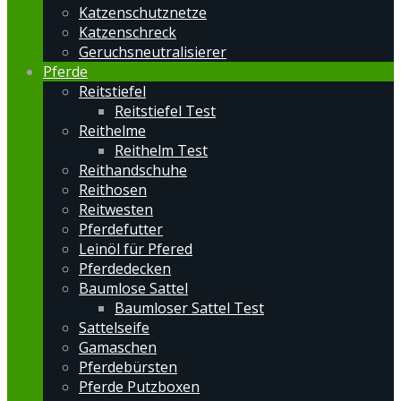
Katzenschutznetze
Katzenschreck
Geruchsneutralisierer
Pferde
Reitstiefel
Reitstiefel Test
Reithelme
Reithelm Test
Reithandschuhe
Reithosen
Reitwesten
Pferdefutter
Leinöl für Pfered
Pferdedecken
Baumlose Sattel
Baumloser Sattel Test
Sattelseife
Gamaschen
Pferdebürsten
Pferde Putzboxen