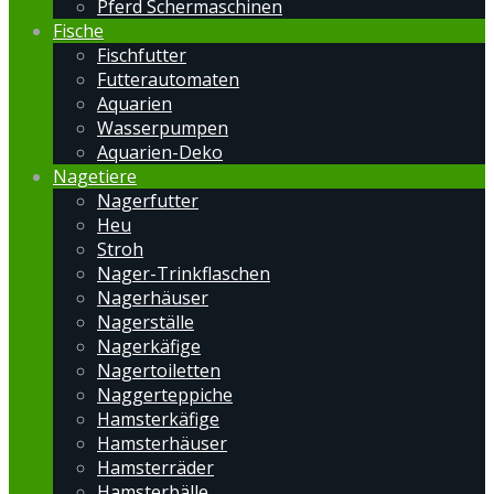
Pferd Schermaschinen
Fische
Fischfutter
Futterautomaten
Aquarien
Wasserpumpen
Aquarien-Deko
Nagetiere
Nagerfutter
Heu
Stroh
Nager-Trinkflaschen
Nagerhäuser
Nagerställe
Nagerkäfige
Nagertoiletten
Naggerteppiche
Hamsterkäfige
Hamsterhäuser
Hamsterräder
Hamsterbälle