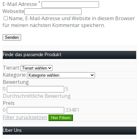
*
E-Mail Adresse
Webseite
Name, E-Mail-Adresse und Website in diesem Browser
für meinen nächsten Kommentar speichern.
Finde das passende Produkt
Tierart
Kategorie
Bewertung
0
5
Durchschnittliche Bewertung
Preis
0
33481
Filter zurücksetzen
Hier Filtern
Über Uns