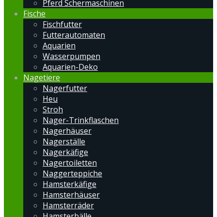
Pferd Schermaschinen
Fische
Fischfutter
Futterautomaten
Aquarien
Wasserpumpen
Aquarien-Deko
Nagetiere
Nagerfutter
Heu
Stroh
Nager-Trinkflaschen
Nagerhäuser
Nagerställe
Nagerkäfige
Nagertoiletten
Naggerteppiche
Hamsterkäfige
Hamsterhäuser
Hamsterräder
Hamsterbälle