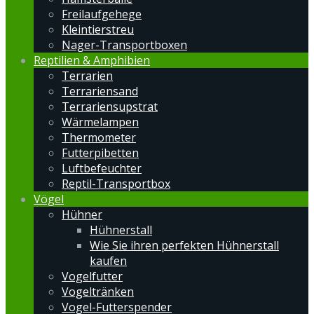
Freilaufgehege
Kleintierstreu
Nager-Transportboxen
Reptilien & Amphibien
Terrarien
Terrariensand
Terrariensupstrat
Wärmelampen
Thermometer
Futterpibetten
Luftbefeuchter
Reptil-Transportbox
Vögel
Hühner
Hühnerstall
Wie Sie ihren perfekten Hühnerstall
kaufen
Vogelfutter
Vogeltränken
Vogel-Futterspender