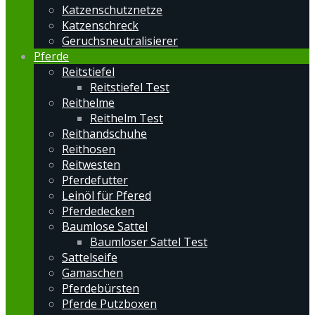
Katzenschutznetze
Katzenschreck
Geruchsneutralisierer
Pferde
Reitstiefel
Reitstiefel Test
Reithelme
Reithelm Test
Reithandschuhe
Reithosen
Reitwesten
Pferdefutter
Leinöl für Pfered
Pferdedecken
Baumlose Sattel
Baumloser Sattel Test
Sattelseife
Gamaschen
Pferdebürsten
Pferde Putzboxen