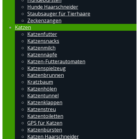
Hundebürsten
Hunde Haarschneider
Staubsauger für Tierhaare
Zeckenzangen
Katzen
Katzenfutter
Katzensnacks
Katzenmilch
Katzennäpfe
Katzen-Futterautomaten
Katzenspielzeug
Katzenbrunnen
Kratzbaum
Katzenhölen
Katzentunnel
Katzenklappen
Katzenstreu
Katzentoiletten
GPS für Katzen
Katzenbürsten
Katzen Haarschneider