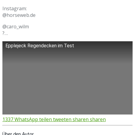
Instagram:
@horseweb.de
@caro_wilm
?…
Epplejeck Regendecken im Test
1337
WhatsApp
teilen
tweeten
sharen
sharen
Über den Autor