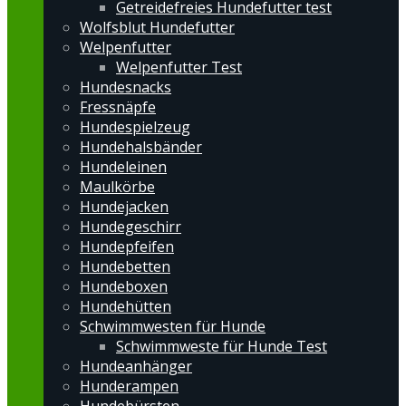
Getreidefreies Hundefutter test
Wolfsblut Hundefutter
Welpenfutter
Welpenfutter Test
Hundesnacks
Fressnäpfe
Hundespielzeug
Hundehalsbänder
Hundeleinen
Maulkörbe
Hundejacken
Hundegeschirr
Hundepfeifen
Hundebetten
Hundeboxen
Hundehütten
Schwimmwesten für Hunde
Schwimmweste für Hunde Test
Hundeanhänger
Hunderampen