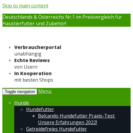
Skip to main content
Deutschlands & Österreichs Nr.1 im Preisvergleich für
Haustierfutter und Zubehör!
Verbraucherportal
unabhängig
Echte Reviews
von Usern
In Kooperation
mit besten Shops
Menü
Toggle navigation
Hunde
Hundefutter
Belcando Hundefutter Praxis-Test:
Unsere Erfahrungen 2022!
Getreidefreies Hundefutter