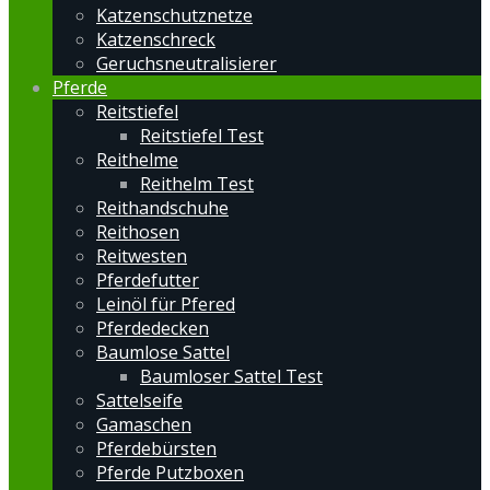
Katzenschutznetze
Katzenschreck
Geruchsneutralisierer
Pferde
Reitstiefel
Reitstiefel Test
Reithelme
Reithelm Test
Reithandschuhe
Reithosen
Reitwesten
Pferdefutter
Leinöl für Pfered
Pferdedecken
Baumlose Sattel
Baumloser Sattel Test
Sattelseife
Gamaschen
Pferdebürsten
Pferde Putzboxen