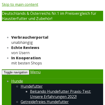
Skip to main content
Deutschlands & Österreichs Nr.1 im Preisvergleich für
Haustierfutter und Zubehör!
Verbraucherportal
unabhängig
Echte Reviews
von Usern
In Kooperation
mit besten Shops
Menü
Toggle navigation
Hunde
Hundefutter
Belcando Hundefutter Praxis-Test:
Unsere Erfahrungen 2022!
Getreidefreies Hundefutter