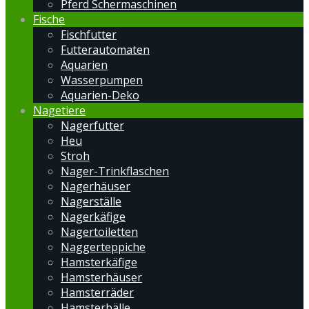
Pferd Schermaschinen
Fische
Fischfutter
Futterautomaten
Aquarien
Wasserpumpen
Aquarien-Deko
Nagetiere
Nagerfutter
Heu
Stroh
Nager-Trinkflaschen
Nagerhäuser
Nagerställe
Nagerkäfige
Nagertoiletten
Naggerteppiche
Hamsterkäfige
Hamsterhäuser
Hamsterräder
Hamsterbälle