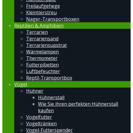
Freilaufgehege
Kleintierstreu
Nager-Transportboxen
Reptilien & Amphibien
Terrarien
Terrariensand
Terrariensupstrat
Wärmelampen
Thermometer
Futterpibetten
Luftbefeuchter
Reptil-Transportbox
Vögel
Hühner
Hühnerstall
Wie Sie ihren perfekten Hühnerstall
kaufen
Vogelfutter
Vogeltränken
Vogel-Futterspender