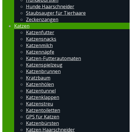
Hundebürsten
Hunde Haarschneider
Staubsauger für Tierhaare
Zeckenzangen
Katzen
Katzenfutter
Katzensnacks
Katzenmilch
Katzennäpfe
Katzen-Futterautomaten
Katzenspielzeug
Katzenbrunnen
Kratzbaum
Katzenhölen
Katzentunnel
Katzenklappen
Katzenstreu
Katzentoiletten
GPS für Katzen
Katzenbürsten
Katzen Haarschneider