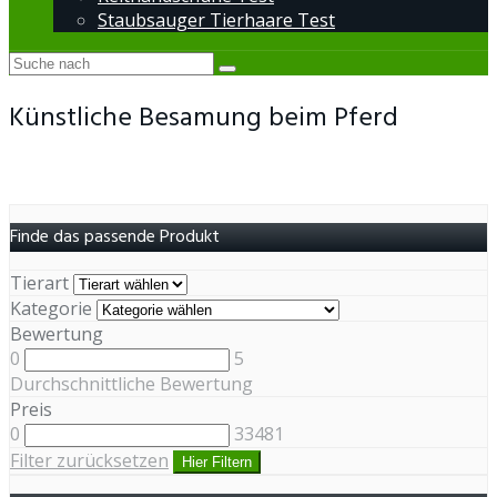
Staubsauger Tierhaare Test
Künstliche Besamung beim Pferd
Finde das passende Produkt
Tierart
Kategorie
Bewertung
0
5
Durchschnittliche Bewertung
Preis
0
33481
Filter zurücksetzen
Hier Filtern