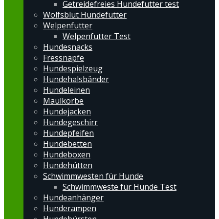
Getreidefreies Hundefutter test
Wolfsblut Hundefutter
Welpenfutter
Welpenfutter Test
Hundesnacks
Fressnäpfe
Hundespielzeug
Hundehalsbänder
Hundeleinen
Maulkörbe
Hundejacken
Hundegeschirr
Hundepfeifen
Hundebetten
Hundeboxen
Hundehütten
Schwimmwesten für Hunde
Schwimmweste für Hunde Test
Hundeanhänger
Hunderampen