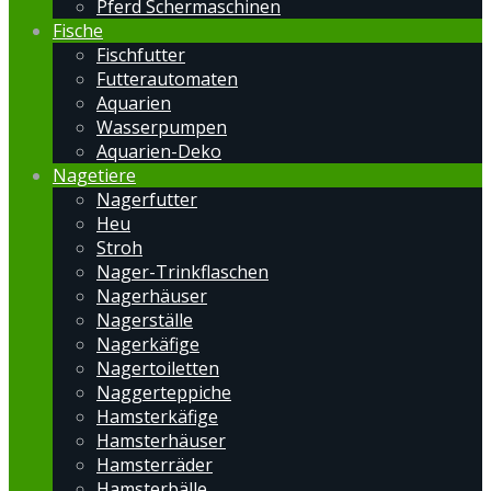
Pferd Schermaschinen
Fische
Fischfutter
Futterautomaten
Aquarien
Wasserpumpen
Aquarien-Deko
Nagetiere
Nagerfutter
Heu
Stroh
Nager-Trinkflaschen
Nagerhäuser
Nagerställe
Nagerkäfige
Nagertoiletten
Naggerteppiche
Hamsterkäfige
Hamsterhäuser
Hamsterräder
Hamsterbälle