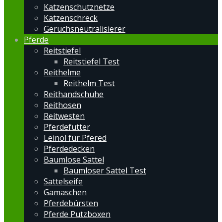
Katzenschutznetze
Katzenschreck
Geruchsneutralisierer
Pferde
Reitstiefel
Reitstiefel Test
Reithelme
Reithelm Test
Reithandschuhe
Reithosen
Reitwesten
Pferdefutter
Leinöl für Pfered
Pferdedecken
Baumlose Sattel
Baumloser Sattel Test
Sattelseife
Gamaschen
Pferdebürsten
Pferde Putzboxen