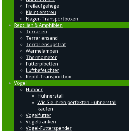
Freilaufgehege
Kleintierstreu
Nager-Transportboxen
Reptilien & Amphibien
Terrarien
Terrariensand
Terrariensupstrat
Wärmelampen
Thermometer
Futterpibetten
Luftbefeuchter
Reptil-Transportbox
Vögel
Hühner
Hühnerstall
Wie Sie ihren perfekten Hühnerstall
kaufen
Vogelfutter
Vogeltränken
Vogel-Futterspender