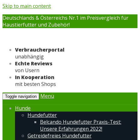
Skip to main content
Deutschlands & Österreichs Nr.1 im Preisvergleich für
Haustierfutter und Zubehör!
Verbraucherportal
unabhängig
Echte Reviews
von Usern
In Kooperation
mit besten Shops
Menü
Toggle navigation
Hunde
Hundefutter
Belcando Hundefutter Praxis-Test:
Unsere Erfahrungen 2022!
Getreidefreies Hundefutter