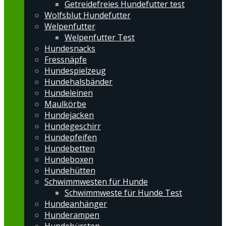
Getreidefreies Hundefutter test
Wolfsblut Hundefutter
Welpenfutter
Welpenfutter Test
Hundesnacks
Fressnäpfe
Hundespielzeug
Hundehalsbänder
Hundeleinen
Maulkörbe
Hundejacken
Hundegeschirr
Hundepfeifen
Hundebetten
Hundeboxen
Hundehütten
Schwimmwesten für Hunde
Schwimmweste für Hunde Test
Hundeanhänger
Hunderampen