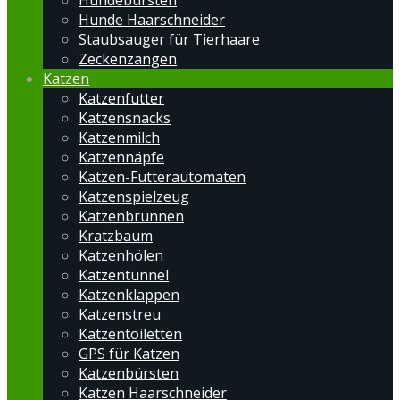
Hundebürsten
Hunde Haarschneider
Staubsauger für Tierhaare
Zeckenzangen
Katzen
Katzenfutter
Katzensnacks
Katzenmilch
Katzennäpfe
Katzen-Futterautomaten
Katzenspielzeug
Katzenbrunnen
Kratzbaum
Katzenhölen
Katzentunnel
Katzenklappen
Katzenstreu
Katzentoiletten
GPS für Katzen
Katzenbürsten
Katzen Haarschneider