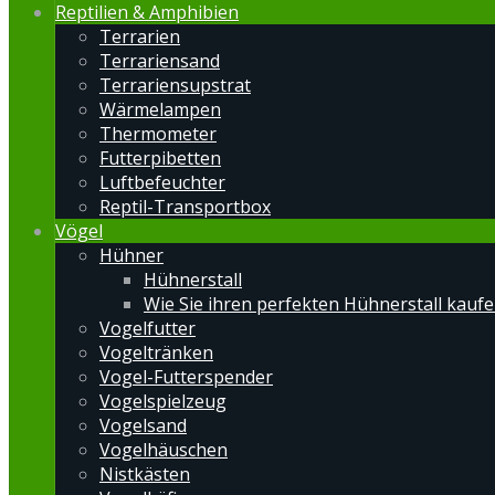
Reptilien & Amphibien
Terrarien
Terrariensand
Terrariensupstrat
Wärmelampen
Thermometer
Futterpibetten
Luftbefeuchter
Reptil-Transportbox
Vögel
Hühner
Hühnerstall
Wie Sie ihren perfekten Hühnerstall kauf
Vogelfutter
Vogeltränken
Vogel-Futterspender
Vogelspielzeug
Vogelsand
Vogelhäuschen
Nistkästen