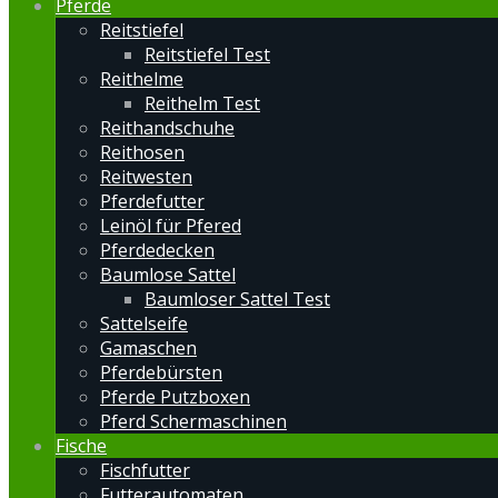
Pferde
Reitstiefel
Reitstiefel Test
Reithelme
Reithelm Test
Reithandschuhe
Reithosen
Reitwesten
Pferdefutter
Leinöl für Pfered
Pferdedecken
Baumlose Sattel
Baumloser Sattel Test
Sattelseife
Gamaschen
Pferdebürsten
Pferde Putzboxen
Pferd Schermaschinen
Fische
Fischfutter
Futterautomaten