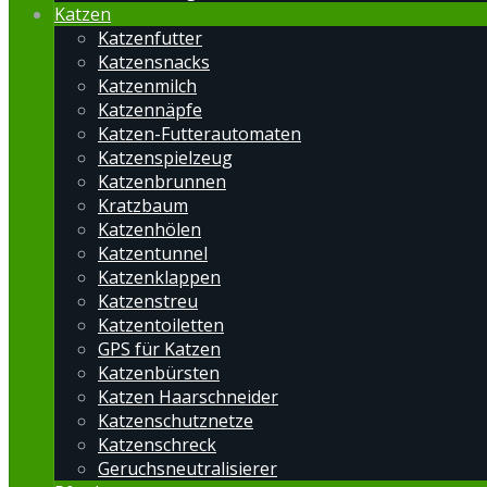
Katzen
Katzenfutter
Katzensnacks
Katzenmilch
Katzennäpfe
Katzen-Futterautomaten
Katzenspielzeug
Katzenbrunnen
Kratzbaum
Katzenhölen
Katzentunnel
Katzenklappen
Katzenstreu
Katzentoiletten
GPS für Katzen
Katzenbürsten
Katzen Haarschneider
Katzenschutznetze
Katzenschreck
Geruchsneutralisierer