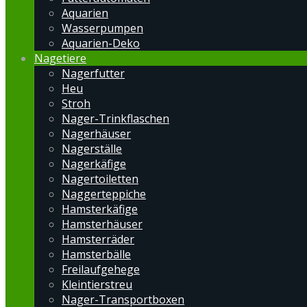
Aquarien
Wasserpumpen
Aquarien-Deko
Nagetiere
Nagerfutter
Heu
Stroh
Nager-Trinkflaschen
Nagerhäuser
Nagerställe
Nagerkäfige
Nagertoiletten
Naggerteppiche
Hamsterkäfige
Hamsterhäuser
Hamsterräder
Hamsterbälle
Freilaufgehege
Kleintierstreu
Nager-Transportboxen