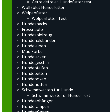
Getreidefreies Hundefutter test
Wolfsblut Hundefutter
Welpenfutter
Welpenfutter Test
Hundesnacks
Fressnäpfe
Hundespielzeug
Hundehalsbänder
Hundeleinen
Maulkörbe
Hundejacken
Hundegeschirr
Hundepfeifen
Hundebetten
Hundeboxen
Hundehütten
Schwimmwesten für Hunde
Schwimmweste für Hunde Test
Hundeanhänger
Hunderampen