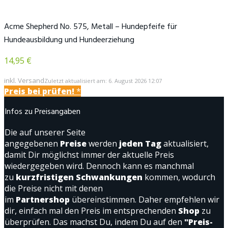
Acme Shepherd No. 575, Metall – Hundepfeife für
Hundeausbildung und Hundeerziehung
14,95 €
inkl. Versand
Zuletzt aktualisiert am: 6. August 2026 12:07
Preis bei
prüfen!
*
Infos zu Preisangaben
Die auf unserer Seite
angegebenen
Preise
werden
jeden Tag
aktualisiert,
damit Dir möglichst immer der aktuelle Preis
wiedergegeben wird. Dennoch kann es manchmal
zu
kurzfristigen Schwankungen
kommen, wodurch
die Preise nicht mit denen
im
Partnershop
übereinstimmen. Daher empfehlen wir
dir, einfach mal den Preis im entsprechenden
Shop
zu
überprüfen. Das machst Du, indem Du auf den
"Preis-