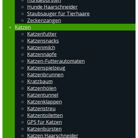
Hundebürsten
Hunde Haarschneider
Staubsauger für Tierhaare
Zeckenzangen
Katzen
Katzenfutter
Katzensnacks
Katzenmilch
Katzennäpfe
Katzen-Futterautomaten
Katzenspielzeug
Katzenbrunnen
Kratzbaum
Katzenhölen
Katzentunnel
Katzenklappen
Katzenstreu
Katzentoiletten
GPS für Katzen
Katzenbürsten
Katzen Haarschneider