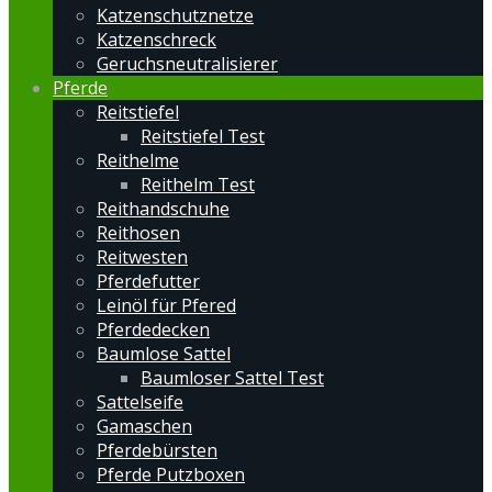
Katzenschutznetze
Katzenschreck
Geruchsneutralisierer
Pferde
Reitstiefel
Reitstiefel Test
Reithelme
Reithelm Test
Reithandschuhe
Reithosen
Reitwesten
Pferdefutter
Leinöl für Pfered
Pferdedecken
Baumlose Sattel
Baumloser Sattel Test
Sattelseife
Gamaschen
Pferdebürsten
Pferde Putzboxen