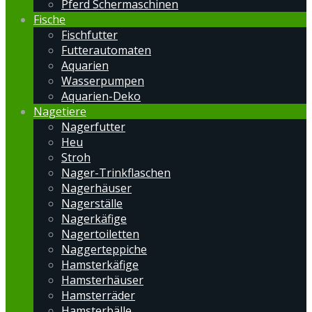
Pferd Schermaschinen
Fische
Fischfutter
Futterautomaten
Aquarien
Wasserpumpen
Aquarien-Deko
Nagetiere
Nagerfutter
Heu
Stroh
Nager-Trinkflaschen
Nagerhäuser
Nagerställe
Nagerkäfige
Nagertoiletten
Naggerteppiche
Hamsterkäfige
Hamsterhäuser
Hamsterräder
Hamsterbälle