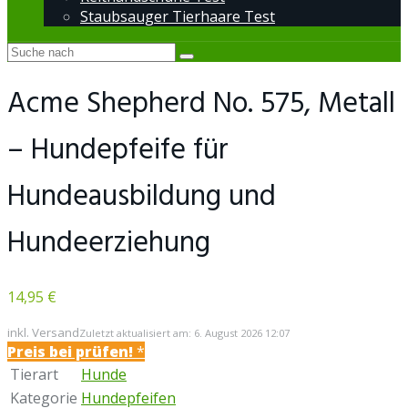
Staubsauger Tierhaare Test
Acme Shepherd No. 575, Metall
– Hundepfeife für
Hundeausbildung und
Hundeerziehung
14,95 €
inkl. Versand
Zuletzt aktualisiert am: 6. August 2026 12:07
Preis bei
prüfen!
*
Tierart
Hunde
Kategorie
Hundepfeifen