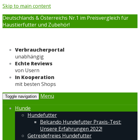
Skip to main content
Deutschlands & Österreichs Nr.1 im Preisvergleich für
Haustierfutter und Zubehör!
Verbraucherportal
unabhängig
Echte Reviews
von Usern
In Kooperation
mit besten Shops
Menü
Toggle navigation
Hunde
Hundefutter
Belcando Hundefutter Praxis-Test:
Unsere Erfahrungen 2022!
Getreidefreies Hundefutter