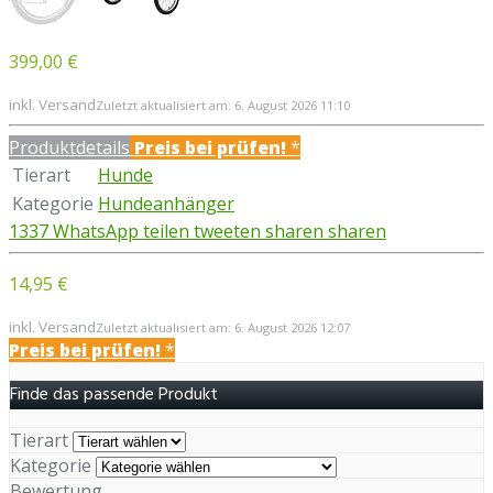
399,00 €
inkl. Versand
Zuletzt aktualisiert am: 6. August 2026 11:10
Produktdetails
Preis bei
prüfen!
*
Tierart
Hunde
Kategorie
Hundeanhänger
1337
WhatsApp
teilen
tweeten
sharen
sharen
14,95 €
inkl. Versand
Zuletzt aktualisiert am: 6. August 2026 12:07
Preis bei
prüfen!
*
Finde das passende Produkt
Tierart
Kategorie
Bewertung