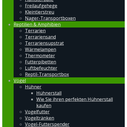
Freilaufgehege
Kleintierstreu
Nager-Transportboxen
Reptilien & Amphibien
Terrarien
Terrariensand
Terrariensupstrat
Wärmelampen
Thermometer
Futterpibetten
Luftbefeuchter
Reptil-Transportbox
Vögel
Hühner
Hühnerstall
Wie Sie ihren perfekten Hühnerstall
kaufen
Vogelfutter
Vogeltränken
Vogel-Futterspender