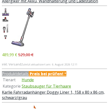
Allergiker mit Akku, Wandhalterung und Ladestation
489,99 €
529,00 €
inkl. Versand
Zuletzt aktualisiert am: 6. August 2026 12:11
Produktdetails
Preis bei
prüfen!
*
Tierart
Hunde
Kategorie
Staubsauger für Tierhaare
Karlie Fahrradanhänger Doggy Liner 1, 158 x 80 x 86 cm,
schwarz/grau