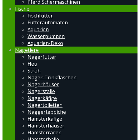
Pferd Schermaschinen
Fische
Fischfutter
Futterautomaten
Aquarien
Wasserpumpen
Aquarien-Deko
Nagetiere
Nagerfutter
Heu
Stroh
Nager-Trinkflaschen
Nagerhäuser
Nagerställe
Nagerkäfige
Nagertoiletten
Naggerteppiche
Hamsterkäfige
Hamsterhäuser
Hamsterräder
Hamsterbälle