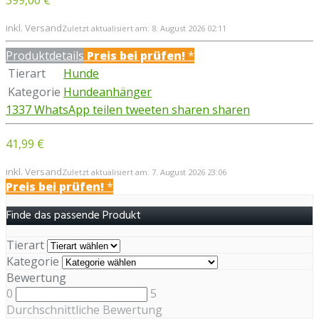
inkl. Versand
Zuletzt aktualisiert am: 8. August 2026 02:11
Produktdetails
Preis bei
prüfen!
*
Tierart
Hunde
Kategorie
Hundeanhänger
1337
WhatsApp
teilen
tweeten
sharen
sharen
41,99 €
inkl. Versand
Zuletzt aktualisiert am: 7. August 2026 23:06
Preis bei
prüfen!
*
Finde das passende Produkt
Tierart
Kategorie
Bewertung
0
5
Durchschnittliche Bewertung