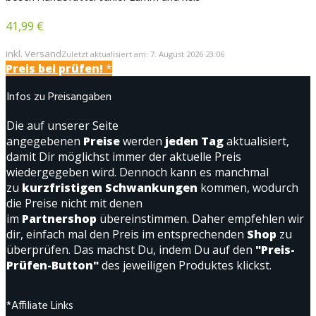
41,99 €
inkl. Versand
Zuletzt aktualisiert am: 7. August 2026 23:06
Preis bei
prüfen!
*
Infos zu Preisangaben
Die auf unserer Seite
angegebenen
Preise
werden
jeden Tag
aktualisiert,
damit Dir möglichst immer der aktuelle Preis
wiedergegeben wird. Dennoch kann es manchmal
zu
kurzfristigen Schwankungen
kommen, wodurch
die Preise nicht mit denen
im
Partnershop
übereinstimmen. Daher empfehlen wir
dir, einfach mal den Preis im entsprechenden
Shop
zu
überprüfen. Das machst Du, indem Du auf den
"Preis-
Prüfen-Button"
des jeweiligen Produktes klickst.
*Affiliate Links