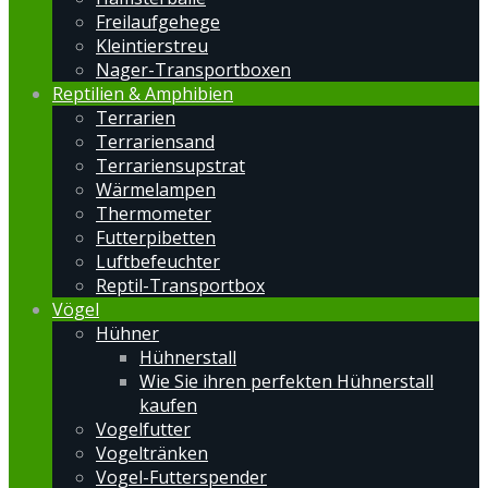
Freilaufgehege
Kleintierstreu
Nager-Transportboxen
Reptilien & Amphibien
Terrarien
Terrariensand
Terrariensupstrat
Wärmelampen
Thermometer
Futterpibetten
Luftbefeuchter
Reptil-Transportbox
Vögel
Hühner
Hühnerstall
Wie Sie ihren perfekten Hühnerstall
kaufen
Vogelfutter
Vogeltränken
Vogel-Futterspender