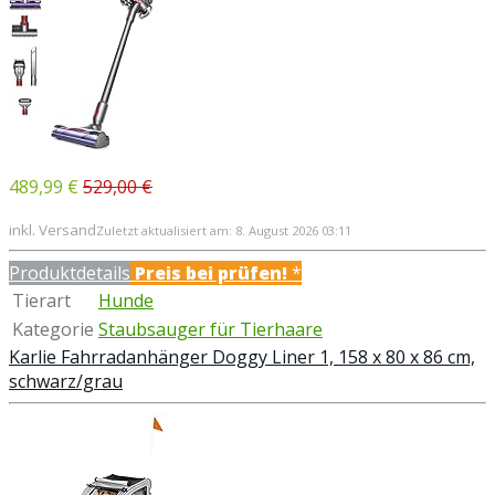
489,99 €
529,00 €
inkl. Versand
Zuletzt aktualisiert am: 8. August 2026 03:11
Produktdetails
Preis bei
prüfen!
*
Tierart
Hunde
Kategorie
Staubsauger für Tierhaare
Karlie Fahrradanhänger Doggy Liner 1, 158 x 80 x 86 cm,
schwarz/grau