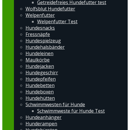
Getreidefreies Hundefutter test
Wolfsblut Hundefutter
Welpenfutter
Welpenfutter Test
Hundesnacks
Fressnäpfe
Hundespielzeug
Hundehalsbänder
Hundeleinen
Maulkörbe
Hundejacken
Hundegeschirr
Hundepfeifen
Hundebetten
Hundeboxen
Hundehütten
Schwimmwesten für Hunde
Schwimmweste für Hunde Test
Hundeanhänger
Hunderampen