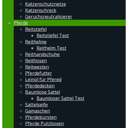
Katzenschutznetze
Katzenschreck
Geruchsneutralisierer
Pferde
Reitstiefel
Reitstiefel Test
Reithelme
Reithelm Test
Reithandschuhe
Reithosen
Reitwesten
Pferdefutter
Leinöl für Pfered
Pferdedecken
Baumlose Sattel
Baumloser Sattel Test
Sattelseife
Gamaschen
Pferdebürsten
Pferde Putzboxen