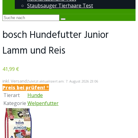
Staubsauger Tierhaare Test
bosch Hundefutter Junior
Lamm und Reis
41,99 €
inkl. Versand
Zuletzt aktualisiert am: 7. August 2026 23:06
Preis bei
prüfen!
*
Tierart
Hunde
Kategorie
Welpenfutter