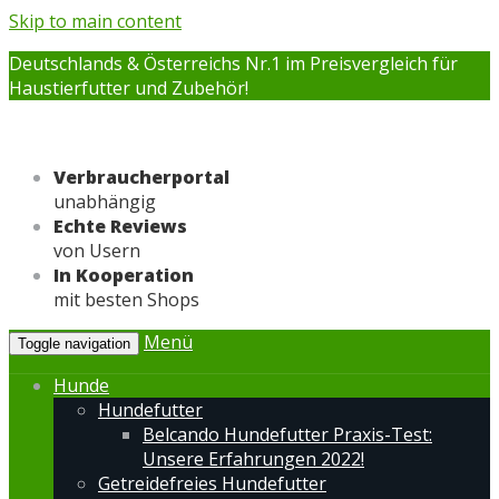
Skip to main content
Deutschlands & Österreichs Nr.1 im Preisvergleich für
Haustierfutter und Zubehör!
Verbraucherportal
unabhängig
Echte Reviews
von Usern
In Kooperation
mit besten Shops
Menü
Toggle navigation
Hunde
Hundefutter
Belcando Hundefutter Praxis-Test:
Unsere Erfahrungen 2022!
Getreidefreies Hundefutter