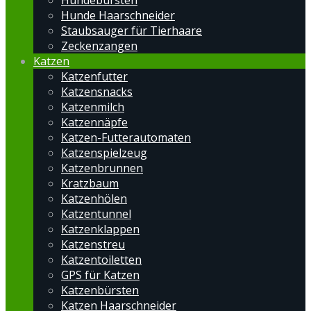
Hundebürsten
Hunde Haarschneider
Staubsauger für Tierhaare
Zeckenzangen
Katzen
Katzenfutter
Katzensnacks
Katzenmilch
Katzennäpfe
Katzen-Futterautomaten
Katzenspielzeug
Katzenbrunnen
Kratzbaum
Katzenhölen
Katzentunnel
Katzenklappen
Katzenstreu
Katzentoiletten
GPS für Katzen
Katzenbürsten
Katzen Haarschneider