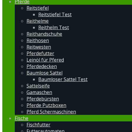
Pferde
Reitstiefel
Reitstiefel Test
Reithelme
Reithelm Test
Reithandschuhe
Reithosen
Reitwesten
Pferdefutter
Leinöl für Pfered
Pferdedecken
Baumlose Sattel
Baumloser Sattel Test
Sattelseife
Gamaschen
Pferdebürsten
Pferde Putzboxen
Pferd Schermaschinen
Fische
Fischfutter
Futterautomaten