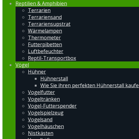
Reptilien & Amphibien
Terrarien
Terrariensand
Terrariensupstrat
Wärmelampen
Thermometer
Futterpibetten
Luftbefeuchter
Reptil-Transportbox
Vögel
Hühner
Hühnerstall
Wie Sie ihren perfekten Hühnerstall kauf
Vogelfutter
Vogeltränken
Vogel-Futterspender
Vogelspielzeug
Vogelsand
Vogelhäuschen
Nistkästen