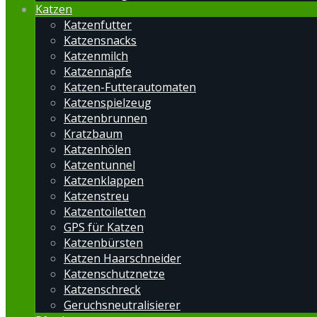
Katzen
Katzenfutter
Katzensnacks
Katzenmilch
Katzennäpfe
Katzen-Futterautomaten
Katzenspielzeug
Katzenbrunnen
Kratzbaum
Katzenhölen
Katzentunnel
Katzenklappen
Katzenstreu
Katzentoiletten
GPS für Katzen
Katzenbürsten
Katzen Haarschneider
Katzenschutznetze
Katzenschreck
Geruchsneutralisierer