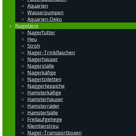
Aquarien
Wasserpumpen
Aquarien-Deko
Nagetiere
Nagerfutter
Heu
Stroh
Nager-Trinkflaschen
Nagerhäuser
Nagerställe
Nagerkäfige
Nagertoiletten
Naggerteppiche
Hamsterkäfige
Hamsterhäuser
Hamsterräder
Hamsterbälle
Freilaufgehege
Kleintierstreu
Nager-Transportboxen