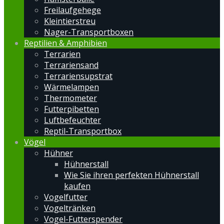
Freilaufgehege
Kleintierstreu
Nager-Transportboxen
Reptilien & Amphibien
Terrarien
Terrariensand
Terrariensupstrat
Wärmelampen
Thermometer
Futterpibetten
Luftbefeuchter
Reptil-Transportbox
Vögel
Hühner
Hühnerstall
Wie Sie ihren perfekten Hühnerstall
kaufen
Vogelfutter
Vogeltränken
Vogel-Futterspender