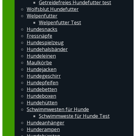
Getreidefreies Hundefutter test
Wolfsblut Hundefutter
Welpenfutter
Welpenfutter Test
Hundesnacks
Fressnäpfe
Hundespielzeug
Hundehalsbänder
Hundeleinen
Maulkörbe
Hundejacken
Hundegeschirr
Hundepfeifen
Hundebetten
Hundeboxen
Hundehütten
Schwimmwesten für Hunde
Schwimmweste für Hunde Test
Hundeanhänger
Hunderampen