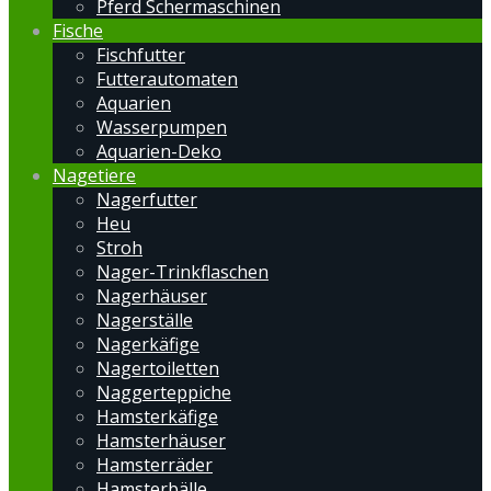
Pferd Schermaschinen
Fische
Fischfutter
Futterautomaten
Aquarien
Wasserpumpen
Aquarien-Deko
Nagetiere
Nagerfutter
Heu
Stroh
Nager-Trinkflaschen
Nagerhäuser
Nagerställe
Nagerkäfige
Nagertoiletten
Naggerteppiche
Hamsterkäfige
Hamsterhäuser
Hamsterräder
Hamsterbälle