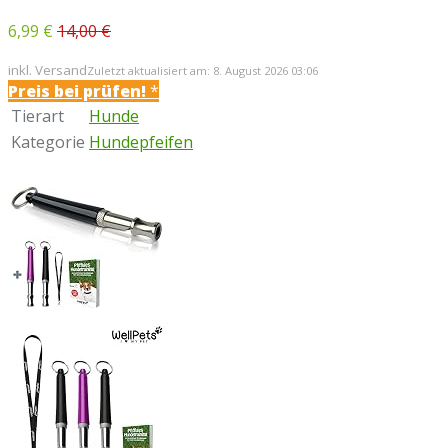
6,99 €
14,00 €
inkl. Versand
Zuletzt aktualisiert am: 8. August 2026 03:06
Preis bei
prüfen!
*
Tierart
Hunde
Kategorie
Hundepfeifen