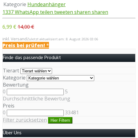
Kategorie
Hundeanhänger
1337
WhatsApp
teilen
tweeten
sharen
sharen
6,99 €
14,00 €
inkl. Versand
Zuletzt aktualisiert am: 8. August 2026 03:06
Preis bei
prüfen!
*
Finde das passende Produkt
Tierart
Kategorie
Bewertung
0
5
Durchschnittliche Bewertung
Preis
0
33481
Filter zurücksetzen
Hier Filtern
Über Uns