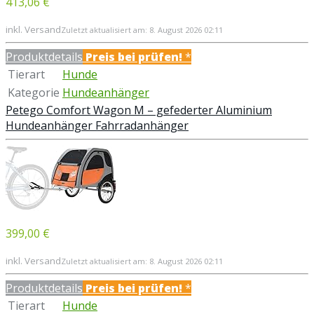
413,06 €
inkl. Versand
Zuletzt aktualisiert am: 8. August 2026 02:11
Produktdetails
Preis bei
prüfen!
*
Tierart
Hunde
Kategorie
Hundeanhänger
Petego Comfort Wagon M – gefederter Aluminium
Hundeanhänger Fahrradanhänger
399,00 €
inkl. Versand
Zuletzt aktualisiert am: 8. August 2026 02:11
Produktdetails
Preis bei
prüfen!
*
Tierart
Hunde