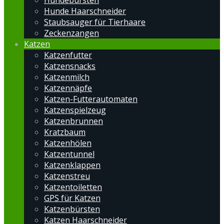
Hundebürsten
Hunde Haarschneider
Staubsauger für Tierhaare
Zeckenzangen
Katzen
Katzenfutter
Katzensnacks
Katzenmilch
Katzennäpfe
Katzen-Futterautomaten
Katzenspielzeug
Katzenbrunnen
Kratzbaum
Katzenhölen
Katzentunnel
Katzenklappen
Katzenstreu
Katzentoiletten
GPS für Katzen
Katzenbürsten
Katzen Haarschneider