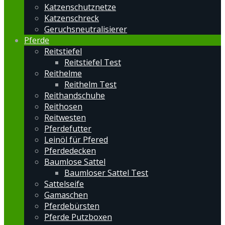
Katzenschutznetze
Katzenschreck
Geruchsneutralisierer
Pferde
Reitstiefel
Reitstiefel Test
Reithelme
Reithelm Test
Reithandschuhe
Reithosen
Reitwesten
Pferdefutter
Leinöl für Pfered
Pferdedecken
Baumlose Sattel
Baumloser Sattel Test
Sattelseife
Gamaschen
Pferdebürsten
Pferde Putzboxen