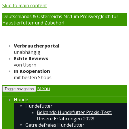
Skip to main content
Deutschlands & Österreichs Nr.1 im Preisvergleich für
Haustierfutter und Zubehör!
Verbraucherportal
unabhängig
Echte Reviews
von Usern
In Kooperation
mit besten Shops
Menü
Toggle navigation
Hunde
Hundefutter
Belcando Hundefutter Praxis-Test:
Unsere Erfahrungen 2022!
Getreidefreies Hundefutter